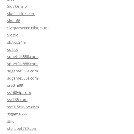
Slot Online
slot1111ok.com
slot168
Slotgame666 เข้าสู่ระบบ
Slotxo
slotxo24hr
soibet
spbetflik888.com
spbetflik888.com
sqgame555s.com
sqgame555s.com
sretthi99
ss168vip.com
ssc168.com
ssc915casino.com
ssgame666
ssru
stellabet789.com