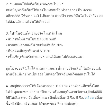
2. ระบบออโต้อีกทั้งเว็บ ฝาก-ถอนใน 5 วิ
หมดปัญหากับเว็บที่ให้แอดไม่นตอบช้า ทำรายการช้า เพราะ
สล็อต888 ใช้ระบบออโต้เต็มแบบ ฝากก็ไว ถอนก็ทันใจ ไม่จำกัดรอบ
ไม่ต้องแจ้งแอดไม่นให้เสียเวลา
3. โปรโมชั่นเด็ด จ่ายจริง ไม่เทิร์นโหด
• สมาชิกใหม่ รับโบนัส 100% ทันที
• ฝากหนแรกของวัน รับเพิ่มเติมอีก 20%
• คืนยอดเสียทุกสัปดาห์ 5–10%
• เชื้อเชิญเพื่อนรับค่าคอมฯ ถอนได้เลย ไม่ต้องเล่นเอง!
ทุกโปรของที่นี่ ไม่ได้มาเล่นๆแม้กระนั้นจ่ายจริงแล้วก็ ไม่มีแอบแฝง
อ่านข้อแม้ง่าย ทำเป็นจริง ไม่หลอกให้เทิร์นจนถึงถอนเงินไม่ได้
4. เกมJinda888มีให้เลือกมากกว่า 100 เกม จากค่ายแท้ทั่วทั้งโลก
ไม่ว่าคุณจะชอบสายกราฟิกงาม หรือเกมดุดันสายวัดดวง jinda888
ก็มีให้เลือกครบ จัดเต็มทุกแนว อีกทั้งสล็อต 3 รีล, 5 รีล,
สล็อต
สล็อต
ซื้อฟรีสปิน, หรือแม้แต่ Megaways ที่แจกหนักสุดๆ