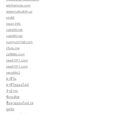
winherovip.com
www.tuktukth.us
xin88
xway.info
yak699.net
yak699.net
yumyum168.com
z5vip.me
zaf888s.com
zeed1911.com
zeed1911.com
zeus66v2
คาสิโน
คาสิโนออนไลน์
จำนำรถ
ซีเกมส์68
ซื้อหวยออนไลน์ 24
ดูหนัง