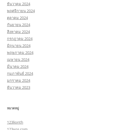
ธันวาคม 2024
พฤศจิกายน 2024
ตุลาคม 2024
กันยายน 2024
สิงหาคม 2024
กรกฎาคม 2024
มิถุนายน 2024
พฤษภาคม 2024
เมษายน 2024
มีนาคม 2024
กุมภาพันธ์ 2024
มกราคม 2024
ธันวาคม 2023
หมวดหมู่
123lionth
123xos.com