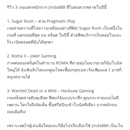
รีวิว 3 เกมแตกหนักจาก jinda888 ที่ไม่สมควรพลาดในปีนี้
1. Sugar Rush – ค่าย Pragmatic Play
เกมสายหวานที่ไม่หวานเหมือนอย่างที่คิด! Sugar Rush เป็นหนึ่งใน
เกมที่ แตกบ่อยที่สุด บน สล็อต ในปีนี้ ด้วยฟีพบร์การเก็บคอมโบและ
ก็ระเบิดตลอดที่ลุ้นได้ทุกตา
2. Roma X – Joker Gaming
ภาคต่อของสล็อตในตำนาน ROMA ที่สายทุนไม่มากมายก็ลุ้นโบนัส
ใหญ่ได้ ลุ้นฟันสิงโตแจกคูณโหดเหี้ยมๆทุกเบท เริ่มเพียงแค่ 1 บาทก็
สนุกสนานได้
3. Wanted Dead or a Wild – Hacksaw Gaming
เกมสล็อตสายดิบดุเดือด ฟีพบร์ลุ้นแบบระทึก คูณกระจายแบบไม่มี
เพดาน ใครใจถึงจัดเต็ม ซื้อฟรีสปินเข้าโบนัสทีเดียว บวกหนักจน
ถอนมือสั่น!
เพราะเหตุไรผู้เล่นมือใหม่และก็มือโปรถึงเลือกใช้ jinda888 เป็นเว็บ