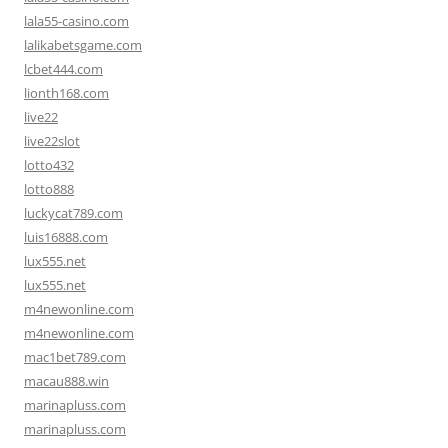
lala55-casino.com
lalikabetsgame.com
lcbet444.com
lionth168.com
live22
live22slot
lotto432
lotto888
luckycat789.com
luis16888.com
lux555.net
lux555.net
m4newonline.com
m4newonline.com
mac1bet789.com
macau888.win
marinapluss.com
marinapluss.com