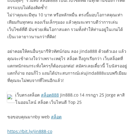
แบบสุดๆ” รวมทั้ง สล็อต888 เป็นเว็บไซต์ที่ผ่านทุกด่านของการคัด
สรรแบบไม่ต้องคิดซ้ำ!
ไม่ว่าคุณจะมีทุน 10 บาท หรือหลักหมื่น ตรงนี้มอบโอกาสคุณเท่า
เทียมกันทุกคน ลองเริ่มเล็กๆมอง แล้วคุณจะทราบดีว่าการเล่น
เว็บไซต์ที่ดี มันช่วยเพิ่มโอกาสแตก รวมทั้งทำให้ท่านอยู่ในเกมได้
เป็นเวลายาวนานกว่าที่คิด!
อย่าคอยให้คนอื่นๆมารีทิวทัศน์ก่อน ลอง jinda888 ด้วยตัวเอง แล้ว
คุณจะเข้าดวงใจว่าเพราะเหตุไร สล็อต ถึงถูกเรียกว่า เว็บสล็อตที่
แตกหนักจนกระทั่งใครๆก็ต้องบอกต่อ! สมัครเลยเดี๋ยวนี้ โบนัสรออยู่
แตกก็ง่าย ถอนก็ไว แถมได้ประสบการณ์เล่นjinda888แบบพรีเมียม
ที่คุณจะไม่พบจากที่ไหนอีกแล้ว!
เว็บตรงสล็อต
สล็อต888
Jin888.co 14 กรกฎา 25 Jorge คาสิ
โนออนไลน์ สล็อต เว็บไหนดี Top 25
ขอขอบคุณมากby web
สล็อต
https://bit.ly/jin888-co