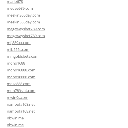
mario678
medee989.com
meekin365day.com
meekin365day.com
megawaysbet789.com
megawaysbet789.com
mfj889xx.com
mib555s.com
mmgoldsbets.com
mono1688
mono16888.com
mono16888.com
moza888.com
mun789slot.com
mwin9s.com
namoufa168.net
namoufa168.net
nbwin.me
nbwin.me