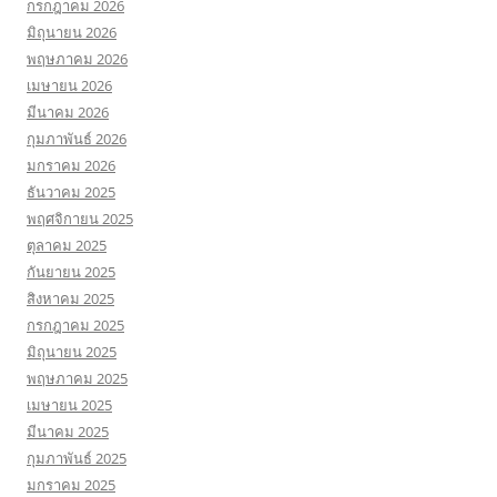
กรกฎาคม 2026
มิถุนายน 2026
พฤษภาคม 2026
เมษายน 2026
มีนาคม 2026
กุมภาพันธ์ 2026
มกราคม 2026
ธันวาคม 2025
พฤศจิกายน 2025
ตุลาคม 2025
กันยายน 2025
สิงหาคม 2025
กรกฎาคม 2025
มิถุนายน 2025
พฤษภาคม 2025
เมษายน 2025
มีนาคม 2025
กุมภาพันธ์ 2025
มกราคม 2025