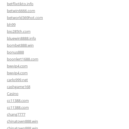
betflixtikto.info
betwin6666.com
betworld369hot.com
bh99
bio285th.com
bluewin8888.info
bombet888.win
bonus888
boonlert1688.com
bwvip4.com
bwvip4.com
carlo999.net
cashgame168
Casino
cc11388.com
cc11388.com
chang7777
chinatown888.win
chinatown888.win