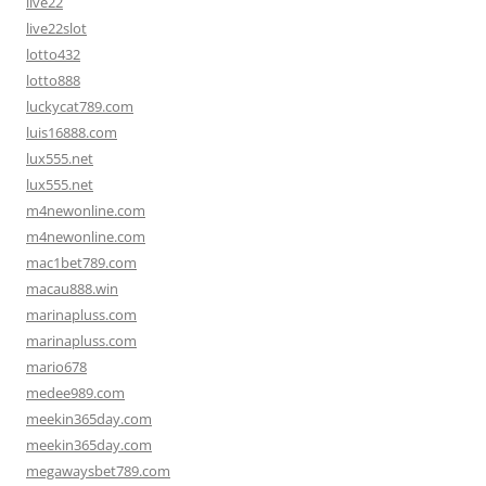
live22
live22slot
lotto432
lotto888
luckycat789.com
luis16888.com
lux555.net
lux555.net
m4newonline.com
m4newonline.com
mac1bet789.com
macau888.win
marinapluss.com
marinapluss.com
mario678
medee989.com
meekin365day.com
meekin365day.com
megawaysbet789.com