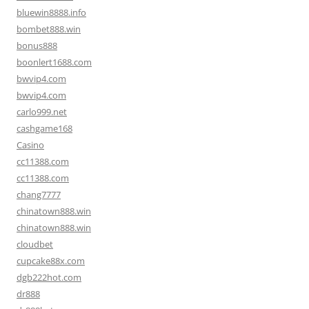
bluewin8888.info
bombet888.win
bonus888
boonlert1688.com
bwvip4.com
bwvip4.com
carlo999.net
cashgame168
Casino
cc11388.com
cc11388.com
chang7777
chinatown888.win
chinatown888.win
cloudbet
cupcake88x.com
dgb222hot.com
dr888