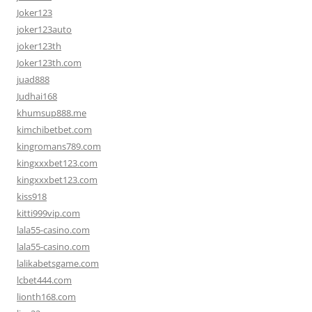
Joker123
joker123auto
joker123th
Joker123th.com
juad888
Judhai168
khumsup888.me
kimchibetbet.com
kingromans789.com
kingxxxbet123.com
kingxxxbet123.com
kiss918
kitti999vip.com
lala55-casino.com
lala55-casino.com
lalikabetsgame.com
lcbet444.com
lionth168.com