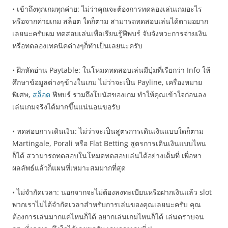
• เข้าถึงทุกเกมทุกค่าย: ไม่ว่าคุณจะต้องการทดลองเล่นเกมอะไร
หรือจากค่ายเกม สล็อต ใดก็ตาม สามารถทดสอบเล่นได้ตามอยาก
เลยนะครับผม ทดสอบเล่นเพื่อเรียนรู้ฟีพบร์ จับจังหวะการจ่ายเงิน
หรือทดลองเทคนิคต่างๆก็ทำเป็นเลยนะครับ
• ฝึกหัดอ่าน Paytable: ในโหมดทดสอบเล่นมีปุ่มที่เรียกว่า Info ให้
ศึกษาข้อมูลต่างๆข้างในเกม ไม่ว่าจะเป็น Payline, เครื่องหมาย
พิเศษ,
สล็อต
ฟีพบร์ รวมถึงโบนัสของเกม ทำให้คุณเข้าใจก่อนลง
เล่นเกมจริงได้มากขึ้นแน่นอนขอรับ
• ทดสอบการเดินเงิน: ไม่ว่าจะเป็นสูตรการเดินเงินแบบใดก็ตาม
Martingale, Porali หรือ Flat Betting สูตรการเดินเงินแบบไหน
ก็ได้ สวามารถทดสอบในโหมดทดสอบเล่นได้อย่างเต็มที่ เพื่อหา
ผลลัพธ์แล้วก็แผนที่เหมาะสมมากที่สุด
• ไม่จำกัดเวลา: นอกจากจะไม่ต้องลงทะเบียนหรือฝากเงินแล้ว slot
พวกเราไม่ได้จำกัดเวลาสำหรับการเล่นของคุณเลยนะครับ คุณ
ต้องการเล่นมากแค่ไหนก็ได้ อยากเล่นเกมไหนก็ได้ เล่นตราบจน