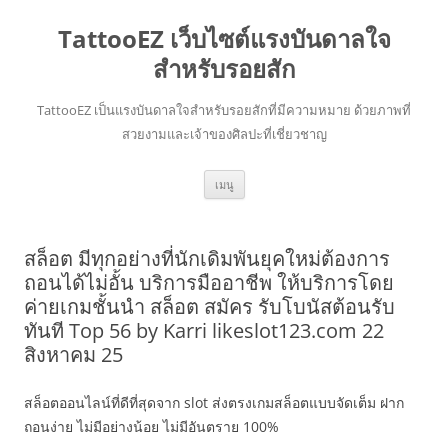
TattooEZ เว็บไซต์แรงบันดาลใจ
สำหรับรอยสัก
TattooEZ เป็นแรงบันดาลใจสำหรับรอยสักที่มีความหมาย ด้วยภาพที่
สวยงามและเจ้าของศิลปะที่เชี่ยวชาญ
ข้าม
เมนู
ไป
ยัง
เนื้อหา
สล็อต มีทุกอย่างที่นักเดิมพันยุคใหม่ต้องการ
ถอนได้ไม่อั้น บริการมืออาชีพ ให้บริการโดย
ค่ายเกมชั้นนำ สล็อต สมัคร รับโบนัสต้อนรับ
ทันที Top 56 by Karri likeslot123.com 22
สิงหาคม 25
สล็อตออนไลน์ที่ดีที่สุดจาก slot ส่งตรงเกมสล็อตแบบจัดเต็ม ฝาก
ถอนง่าย ไม่มีอย่างน้อย ไม่มีอันตราย 100%