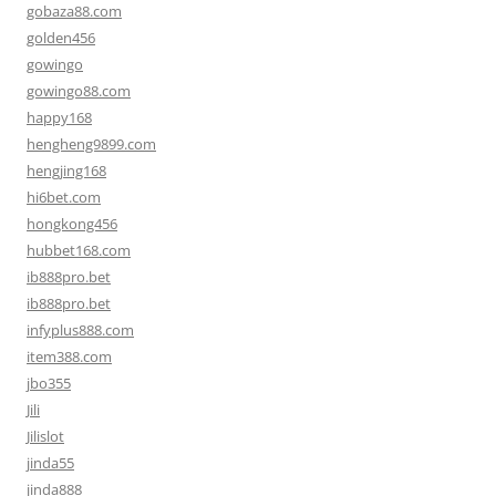
gobaza88.com
golden456
gowingo
gowingo88.com
happy168
hengheng9899.com
hengjing168
hi6bet.com
hongkong456
hubbet168.com
ib888pro.bet
ib888pro.bet
infyplus888.com
item388.com
jbo355
Jili
Jilislot
jinda55
jinda888