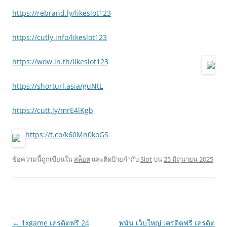
https://rebrand.ly/likeslot123
https://cutly.info/likeslot123
https://wow.in.th/likeslot123
https://shorturl.asia/guNtL
https://cutt.ly/mrE4lKgb
https://t.co/k60Mn0koGS
ข้อความนี้ถูกเขียนใน
สล็อต
และติดป้ายกำกับ
Slot
บน
25 มิถุนายน 2025
เมนู
←
1xgame เครดิตฟรี 24
พนัน เว็บใหญ่ เครดิตฟรี เครดิต