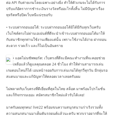
ต่อ API กับค่ายเกมโดยเฉพาะอย่างยิ่ง ทำให้ตัวเกมจะไม่ได้รับการ
ปรับแก้อัตราการชำระเงินรางวัลหรืออะไรทั้งสิ้น ไม่มีปัญหาเรื่อง
ทุจริตหรือปิดเว็บหนีแน่ๆขอรับ
• ระบบฝากถอนออโต้: ระบบฝากถอนออโต้มิได้มีกันทุกเว็บครับ
เว็บไซต์ตรงไม่ผ่านเอเย่นต์ที่ดีจะนำเข้าระบบฝากถอนออโต้มาให้
กับสมาชิกทุกท่านใช้งานเพียงแค่นั้น เพราะใช้งานได้ง่าย ฝากถอน
สะดวก รวดเร็ว และก็ไม่เป็นอันตราย
• แอดไม่นซัพพอร์ต: เว็บตรงที่ดีจะมีคณะทำงานที่จะคอยช่วย
เหลือแล้วก็ดูแลคุณตลอด 24 ชั่วโมง ทำให้ท่านสามารถเล่น
เกมตอนไหนก็ได้ เอนหน้าจอยกับการเล่นเกมได้ทุกวี่ทุกวัน มีกลุ่มรอ
สแตนบายและแก้ปัญหาให้ตลอดเวลาเลยครับผม
ไม่พลาดกับเว็บตรงที่ดีเยี่ยมที่สุดในไทย สล็อต มาพร้อมโปรโมชั่น
และก็กิจกรรมเยอะ สมัครสมาชิกใหม่แล้วรับได้เลย!
มาครับผมทุกคน! live22 พร้อมขนความสนุกสนานร่าเริงรวมทั้ง
ความสนุกสนานมาเต็มคันรถยนต์แล้วนะครับ พวกเราอยากที่จะให้