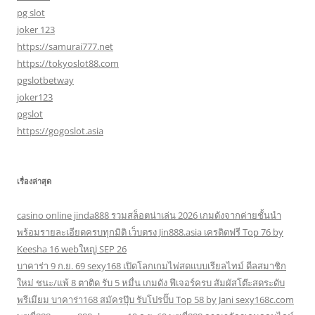
pg slot
joker 123
https://samurai777.net
https://tokyoslot88.com
pgslotbetway
joker123
pgslot
https://gogoslot.asia
เรื่องล่าสุด
casino online jinda888 รวมสล็อตน่าเล่น 2026 เกมดังจากค่ายชั้นนำ
พร้อมรายละเอียดครบทุกมิติ เว็บตรง Jin888.asia เครดิตฟรี Top 76 by
Keesha 16 webใหญ่ SEP 26
บาคาร่า 9 ก.ย. 69 sexy168 เปิดโลกเกมไพ่สดแบบเรียลไทม์ ดีลสมาชิก
ใหม่ ชนะ/แพ้ 8 ตาติด รับ 5 หมื่น เกมดัง ฟีเจอร์ครบ สัมผัสโต๊ะสดระดับ
พรีเมียม บาคาร่า168 สมัครปุ๊บ รับโปรปั๊บ Top 58 by Jani sexy168c.com