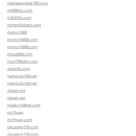
megawaysbet789.com
mfj889xx.com
mib555s.com
mmgoldsbets.com
mono1688
mono16888.com
mono16888.com
moza888.com
mun789slot.com
mwin9s.com
namoufa168.net
namoufa168.net
nbwin.me
nbwin.me
niseko168bet.com
no1huay
no1huay.com
okcasino159.com
okcasino159.com