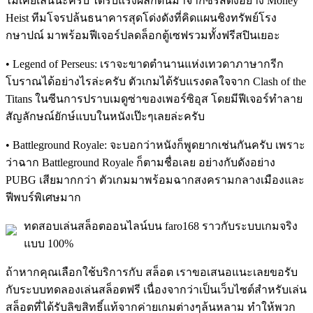
ไม่เคยเล่นนะครับ ได้รับแรงผลักดันมาจากซีรีส์ดังอย่าง Money
Heist ทีมโจรปล้นธนาคารสุดโด่งดังที่คิดแผนชิงทรัพย์โรง
กษาปณ์ มาพร้อมฟีเจอร์ปลดล็อกตู้เซฟรวมทั้งฟรีสปินเยอะ
• Legend of Perseus: เราจะขาดตำนานแห่งเทวดาภาษากรีก
โบราณได้อย่างไรล่ะครับ ตัวเกมได้รับแรงดลใจจาก Clash of the
Titans ในซีนการปราบเมดูซ่าของเพอร์ซิอุส โดยมีฟีเจอร์ทำลาย
สัญลักษณ์ยักษ์แบบในหนังเป๊ะๆเลยล่ะครับ
• Battleground Royale: จะบอกว่าหนังก็พูดยากเช่นกันครับ เพราะ
ว่าฉาก Battleground Royale ก็ตามชื่อเลย อย่างกับดังอย่าง
PUBG เสียมากกว่า ตัวเกมมาพร้อมฉากสงครามกลางเมืองและ
ฟีพบร์พิเศษมาก
ทดสอบเล่นสล็อตออนไลน์บน faro168 ราวกับระบบเกมจริง
แบบ 100%
ถ้าหากคุณเลือกใช้บริการกับ สล็อต เราขอเสนอแนะเลยขอรับ
กับระบบทดลองเล่นสล็อตฟรี เนื่องจากว่าเป็นเว็บไซต์สำหรับเล่น
สล็อตที่ได้รับลิขสิทธิ์แท้จากค่ายเกมต่างๆล้นหลาม ทำให้พวก