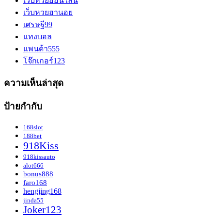
เว็บหวยออนไลน์
เว็บหวยฮานอย
เศรษฐี99
แทงบอล
แพนด้า555
โจ๊กเกอร์123
ความเห็นล่าสุด
ป้ายกำกับ
168slot
188bet
918Kiss
918kissauto
alot666
bonus888
faro168
hengjing168
jinda55
Joker123