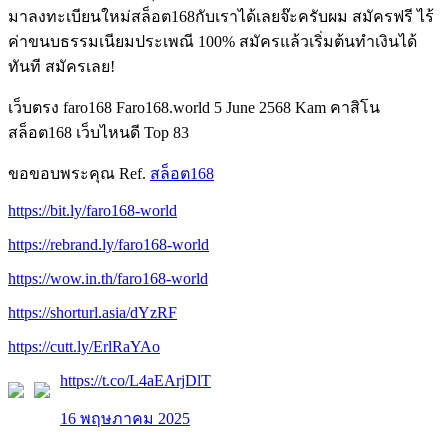
มาลงทะเบียนใหม่สล็อต168กับเราได้เลยจ๊ะครับผม สมัครฟรี ไร้
ค่าขนบธรรมเนียมประเพณี 100% สมัครแล้วเริ่มต้นทำเงินได้
ทันที สมัครเลย!
เว็บตรง faro168 Faro168.world 5 June 2568 Kam คาสิโน
สล็อต168 เว็บไหนดี Top 83
ขอขอบพระคุณ Ref.
สล็อต168
https://bit.ly/faro168-world
https://rebrand.ly/faro168-world
https://wow.in.th/faro168-world
https://shorturl.asia/dYzRF
https://cutt.ly/ErlRaYAo
https://t.co/L4aEArjDlT
16 พฤษภาคม 2025