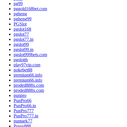
pg99
pggold168bet.com
pgheng
pgheng99
PGSlot
pgslot168
pgslot77
pgslot77.in
pgslot99
pgslot99.in
pgslot999bets.com
pgslotth
play97vip.com
pokebet88
premium66.info
premium66.info
proded888x.com
proded888x.com
punpro
PunPro66
PunPro66.in
PunPro777
PunPro777.in
puntaek77
Pussy888