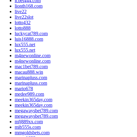
lcbet444.com
lionth168.com
live22
live22slot
lotto432
lotto888
luckycat789.com
luis16888.com
lux555.net
lux555.net
m4newonline.com
m4newonline.com
mac1bet789.com
macau888.win
marinapluss.com
marinapluss.com
mario678
medee989.com
meekin365day.com
meekin365day.com
megawaysbet789.com
megawaysbet789.com
mfj889xx.com
mib555s.com
mmgoldsbets.com