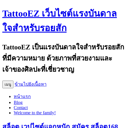
TattooEZ เว็บไซต์แรงบันดาล
ใจสำหรับรอยสัก
TattooEZ เป็นแรงบันดาลใจสำหรับรอยสัก
ที่มีความหมาย ด้วยภาพที่สวยงามและ
เจ้าของศิลปะที่เชี่ยวชาญ
ข้ามไปยังเนื้อหา
เมนู
หน้าแรก
Blog
Contact
Welcome to the family!
สล็อต เวปไซต์แจกหนัก สมัคร สล็อต168