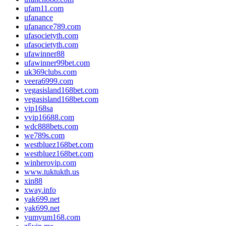
ufam11.com
ufanance
ufanance789.com
ufasocietyth.com
ufasocietyth.com
ufawinner88
ufawinner99bet.com
uk369clubs.com
veera6999.com
vegasisland168bet.com
vegasisland168bet.com
vip168sa
vvip16688.com
wdc888bets.com
we789s.com
westbluez168bet.com
westbluez168bet.com
winherovip.com
www.tuktukth.us
xin88
xway.info
yak699.net
yak699.net
yumyum168.com