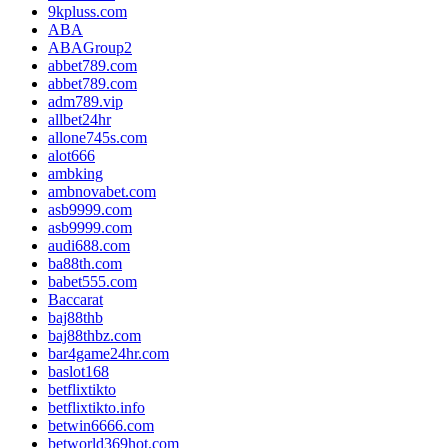
9kpluss.com
ABA
ABAGroup2
abbet789.com
abbet789.com
adm789.vip
allbet24hr
allone745s.com
alot666
ambking
ambnovabet.com
asb9999.com
asb9999.com
audi688.com
ba88th.com
babet555.com
Baccarat
baj88thb
baj88thbz.com
bar4game24hr.com
baslot168
betflixtikto
betflixtikto.info
betwin6666.com
betworld369hot.com