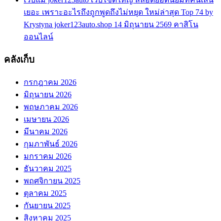
เยอะ เพราะอะไรถึงถูกพูดถึงไม่หยุด ใหม่ล่าสุด Top 74 by
Krystyna joker123auto.shop 14 มิถุนายน 2569 คาสิโน
ออนไลน์
คลังเก็บ
กรกฎาคม 2026
มิถุนายน 2026
พฤษภาคม 2026
เมษายน 2026
มีนาคม 2026
กุมภาพันธ์ 2026
มกราคม 2026
ธันวาคม 2025
พฤศจิกายน 2025
ตุลาคม 2025
กันยายน 2025
สิงหาคม 2025