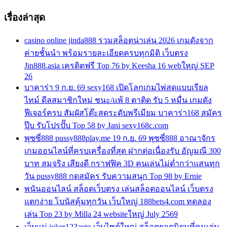
เรื่องล่าสุด
casino online jinda888 รวมสล็อตน่าเล่น 2026 เกมดังจาก
ค่ายชั้นนำ พร้อมรายละเอียดครบทุกมิติ เว็บตรง
Jin888.asia เครดิตฟรี Top 76 by Keesha 16 webใหญ่ SEP
26
บาคาร่า 9 ก.ย. 69 sexy168 เปิดโลกเกมไพ่สดแบบเรียล
ไทม์ ดีลสมาชิกใหม่ ชนะ/แพ้ 8 ตาติด รับ 5 หมื่น เกมดัง
ฟีเจอร์ครบ สัมผัสโต๊ะสดระดับพรีเมียม บาคาร่า168 สมัคร
ปุ๊บ รับโปรปั๊บ Top 58 by Jani sexy168c.com
พุซซี่888 pussy888play.me 19 ก.ย. 69 พุซซี่888 อาณาจักร
เกมออนไลน์ที่ครบเครื่องที่สุด ฝากต่อเนื่องรับ อัญมณี 300
บาท สมจริง เสียงดี กราฟฟิค 3D คนเล่นไม่ต่ำกว่าแสนทุก
วัน pussy888 กดสมัคร รับความสนุก Top 98 by Ernie
พนันออนไลน์ สล็อตเว็บตรง เล่นสล็อตออนไลน์ เว็บตรง
แตกง่าย โบนัสคุ้มทุกวัน เว็บใหญ่ 188bets4.com ทดลอง
เล่น Top 23 by Milla 24 websiteใหญ่ July 2569
เว็บแม่ joker123auto เว็บไซต์ใหญ่ สล็อตยอดนิยมที่คนเล่น