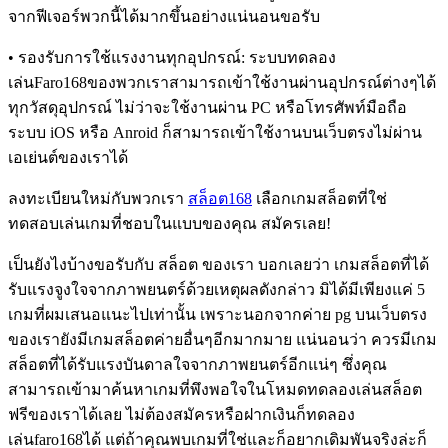
จากฟีเจอร์พวกนี้ได้มากขึ้นอย่างแน่นอนขอรับ
• รองรับการใช้แรงงานทุกอุปกรณ์: ระบบทดลอง
เล่นFaro168ของพวกเราสามารถเข้าใช้งานผ่านอุปกรณ์ต่างๆได้
ทุกวัสดุอุปกรณ์ ไม่ว่าจะใช้งานผ่าน PC หรือโทรศัพท์มือถือ
ระบบ iOS หรือ Anroid ก็สามารถเข้าใช้งานบนเว็บตรงไม่ผ่าน
เอเย่นต์ของเราได้
ลงทะเบียนใหม่กับพวกเรา
สล็อต168
เลือกเกมสล็อตที่ใช่
ทดสอบเล่นเกมที่ชอบในแบบของคุณ สมัครเลย!
เป็นยังไงบ้างขอรับกับ สล็อต ของเรา บอกเลยว่า เกมสล็อตที่ได้
รับแรงจูงใจจากภาพยนตร์ด้วยเหตุผลดังกล่าว มิได้มีเพียงแค่ 5
เกมที่ผมเสนอแนะไปเท่านั้น เพราะนอกจากค่าย pg บนเว็บตรง
ของเรายังมีเกมสล็อตค่ายอื่นๆอีกมากมาย แน่นอนว่า ควรมีเกม
สล็อตที่ได้รับแรงบันดาลใจจากภาพยนตร์อีกแน่ๆ ซึ่งคุณ
สามารถเข้ามาค้นหาเกมที่พึงพอใจในโหมดทดลองเล่นสล็อต
ฟรีของเราได้เลย ไม่ต้องสมัครหรือฝากเงินก็ทดลอง
เล่นfaro168ได้ แต่ถ้าคุณพบเกมที่ใช่และก็อยากเดิมพันจริงล่ะก็