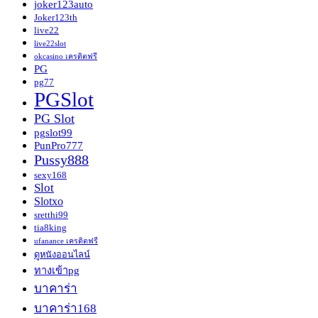
joker123auto
Joker123th
live22
live22slot
okcasino เครดิตฟรี
PG
pg77
PGSlot
PG Slot
pgslot99
PunPro777
Pussy888
sexy168
Slot
Slotxo
sretthi99
tia8king
ufanance เครดิตฟรี
ดูหนังออนไลน์
ทางเข้าpg
บาคาร่า
บาคาร่า168