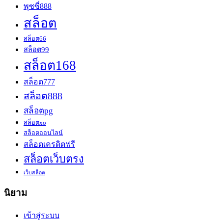
พุซซี่888
สล็อต
สล็อต66
สล็อต99
สล็อต168
สล็อต777
สล็อต888
สล็อตpg
สล็อตxo
สล็อตออนไลน์
สล็อตเครดิตฟรี
สล็อตเว็บตรง
เว็บสล็อต
นิยาม
เข้าสู่ระบบ