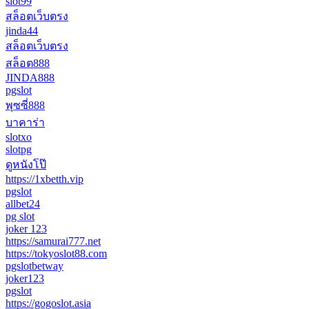
slot99
สล็อตเว็บตรง
jinda44
สล็อตเว็บตรง
สล็อต888
JINDA888
pgslot
พุซซี่888
บาคาร่า
slotxo
slotpg
ดูหนังโป๊
https://1xbetth.vip
pgslot
allbet24
pg slot
joker 123
https://samurai777.net
https://tokyoslot88.com
pgslotbetway
joker123
pgslot
https://gogoslot.asia