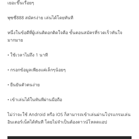
เยอะขึ้นเรื่อยๆ
พุซซี่888 สมัครง่าย เล่นได้โดยทันที
หนึ่งในข้อดีที่ผู้เล่นติดอกติดใจคือ ขั้นตอนสมัครที่รวดเร็วทันใจ
มากมาย
• ใช้เวลาไม่ถึง 1 นาที
• กรอกข้อมูลเพียงแค่เล็กๆน้อยๆ
• ยืนยันตัวตนง่าย
• เข้าเล่นได้ในทันทีผ่านมือถือ
ไม่ว่าจะใช้ Android หรือ iOS ก็สามารถเข้าเล่นผ่านโปรแกรมเล่น
อินเตอร์เน็ตได้ทันที โดยไม่จำเป็นต้องดาวน์โหลดแอป