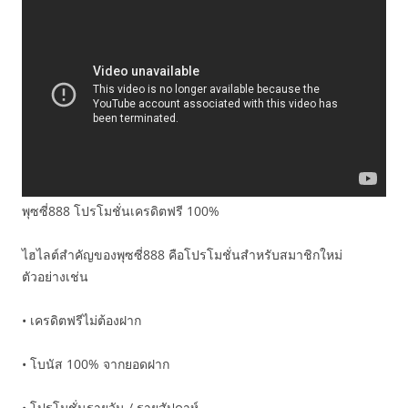
พุซซี่888 โปรโมชั่นเครดิตฟรี 100%
ไฮไลต์สำคัญของพุซซี่888 คือโปรโมชั่นสำหรับสมาชิกใหม่
ตัวอย่างเช่น
• เครดิตฟรีไม่ต้องฝาก
• โบนัส 100% จากยอดฝาก
• โปรโมชั่นรายวัน / รายสัปดาห์