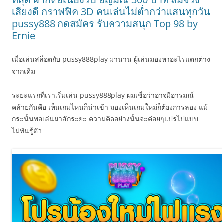
เสียงดี กราฟฟิค 3D คนเล่นไม่ต่ำกว่าแสนทุกวัน
pussy888 กดสมัคร รับความสนุก Top 98 by
Ernie
เมื่อเล่นสล็อตกับ pussy888play มานาน ผู้เล่นมองหาอะไรแตกต่าง
จากเดิม
ระยะแรกที่เราเริ่มเล่น pussy888play ผมเชื่อว่าอาจมีอารมณ์
คล้ายกันคือ เห็นเกมไหนก็น่าเข้า มองเห็นเกมใหม่ก็ต้องการลอง แม้
กระนั้นพอเล่นมาสักระยะ ความคิดอย่างนั้นจะค่อยๆแปรไปแบบ
ไม่ทันรู้ตัว