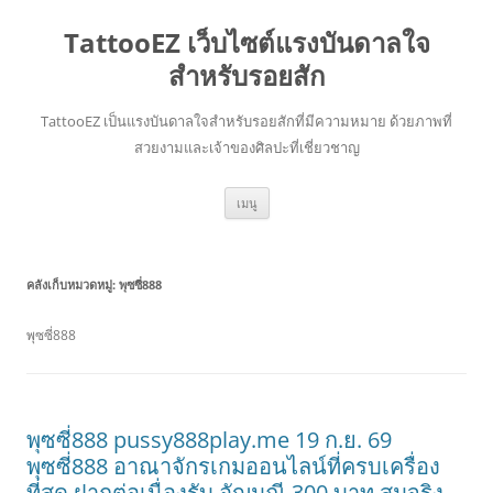
TattooEZ เว็บไซต์แรงบันดาลใจ
สำหรับรอยสัก
TattooEZ เป็นแรงบันดาลใจสำหรับรอยสักที่มีความหมาย ด้วยภาพที่
สวยงามและเจ้าของศิลปะที่เชี่ยวชาญ
ข้าม
เมนู
ไป
ยัง
เนื้อหา
คลังเก็บหมวดหมู่:
พุซซี่888
พุซซี่888
พุซซี่888 pussy888play.me 19 ก.ย. 69
พุซซี่888 อาณาจักรเกมออนไลน์ที่ครบเครื่อง
ที่สุด ฝากต่อเนื่องรับ อัญมณี 300 บาท สมจริง