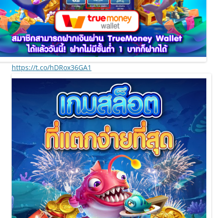
https://t.co/hDRox36GA1