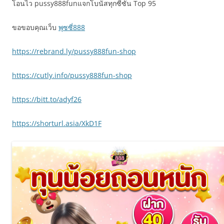
โอนไว pussy888funแจกโบนัสทุกซีซั่น Top 95
ขอขอบคุณเว็บ
พุซซี่888
https://rebrand.ly/pussy888fun-shop
https://cutly.info/pussy888fun-shop
https://bitt.to/adyf26
https://shorturl.asia/XkD1F