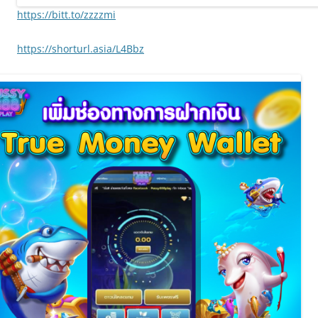
https://bitt.to/zzzzmi
https://shorturl.asia/L4Bbz