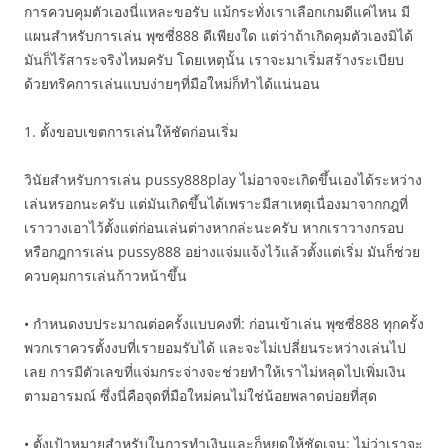
การควบคุมตัวเองนี่แหละขอรับ แม้กระทั่งเราเลือกเกมดีแค่ไหน มี
แผนสำหรับการเล่น พุซซี่888 ดีเพียงใด แต่ว่าถ้าเกิดคุมตัวเองมิได้
มันก็ไร้สาระจริงไหมครับ โดยเหตุนั้น เราจะมาเริ่มสร้างระเบียบ
ด้วยทริคการเล่นแบบง่ายๆที่มือใหม่ก็ทำได้แน่นอน
1. ตั้งขอบเขตการเล่นให้ชัดก่อนเริ่ม
วินัยสำหรับการเล่น pussy888play ไม่อาจจะเกิดขึ้นเองได้ระหว่าง
เล่นหรอกนะครับ แต่มันเกิดขึ้นได้เพราะมีสาเหตุเนื่องมาจากกฎที่
เราวางเอาไว้ตั้งแต่ก่อนเล่นต่างหากล่ะนะครับ หากเราวางกรอบ
หรือกฎการเล่น pussy888 อย่างแจ่มแจ้งไว้แล้วตั้งแต่เริ่ม มันก็ช่วย
ควบคุมการเล่นก้าวหน้าขึ้น
• กำหนดงบประมาณต่อครั้งแบบคงที่: ก่อนเข้าเล่น พุซซี่888 ทุกครั้ง
พวกเราควรตั้งงบที่เรายอมรับได้ และจะไม่เปลี่ยนระหว่างเล่นไป
เลย การมีตัวเลขที่แจ่มกระจ่างจะช่วยทำให้เราไม่หลุดไปเพิ่มเงิน
ตามอารมณ์ ซึ่งนี่คือจุดที่มือใหม่คนไม่ใช่น้อยพลาดบ่อยที่สุด
• ตั้งเป้าหมายสำหรับในการทำเงินและก็หยุดให้ชัดเจน: ไม่ว่าเราจะ