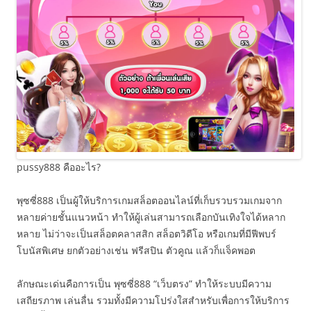
pussy888 คืออะไร?
พุซซี่888 เป็นผู้ให้บริการเกมสล็อตออนไลน์ที่เก็บรวบรวมเกมจาก
หลายค่ายชั้นแนวหน้า ทำให้ผู้เล่นสามารถเลือกบันเทิงใจได้หลาก
หลาย ไม่ว่าจะเป็นสล็อตคลาสสิก สล็อตวิดีโอ หรือเกมที่มีฟีพบร์
โบนัสพิเศษ ยกตัวอย่างเช่น ฟรีสปิน ตัวคูณ แล้วก็แจ็คพอต
ลักษณะเด่นคือการเป็น พุซซี่888 “เว็บตรง” ทำให้ระบบมีความ
เสถียรภาพ เล่นลื่น รวมทั้งมีความโปร่งใสสำหรับเพื่อการให้บริการ