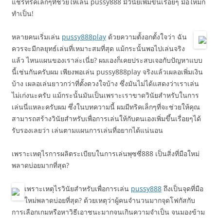
แชร์ทริคเล็กๆที่ช่วยให้เล่น pussy888 มีวินัยเพิ่มขึ้นเรื่อยๆ มือใหม่ก็
ทำเป็น!
หลายคนเริ่มเล่น
pussy888play
ด้วยความตั้งอกตั้งใจว่า ฉัน
ควรจะมีกลยุทธ์เล่นที่เหมาะสมที่สุด แม้กระนั้นพอไปเล่นจริง
แล้ว ไหนแผนของเราล่ะเนี่ย? ผมเองก็เคยประสบเจอกับปัญหาแบบ
นี้เช่นกันครับผม เพียงพอเล่น pussy888play จริงแล้วเผลอเพิ่มเงิน
บ้าง เผลอเล่นยาวกว่าที่ตั้งดวงใจบ้าง ซึ่งมันไม่ได้แสดงว่าเราเล่น
ไม่เก่งนะครับ แม้กระนั้นมันเป็นเพราะเราขาดวินัยสำหรับในการ
เล่นนี่แหละครับผม ซึ่งในบทความนี้ ผมมีทริคเล็กๆที่จะช่วยให้คุณ
สามารถสร้างวินัยสำหรับเพื่อการเล่นให้กับตนเองเพิ่มขึ้นเรื่อยๆได้
รับรองเลยว่า เล่นตามแผนการเล่นที่อยากได้แน่นอน
เพราะเหตุไรการผลิตระเบียบในการเล่นพุซซี่888 เป็นสิ่งที่มือใหม่
พลาดบ่อยมากที่สุด?
เพราะเหตุไรวินัยสำหรับเพื่อการเล่น
pussy888
ถึงเป็นจุดที่มือ
ใหม่พลาดบ่อยที่สุด? ด้วยเหตุว่าผู้คนจำนวนมากจุดโฟกัสกับ
การเลือกเกมหรือหาวิธีเอาชนะมากจนเกินความจำเป็น จนมองข้าม