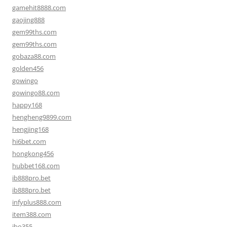
gamehit8888.com
gaojing888
gem99ths.com
gem99ths.com
gobaza88.com
golden456
gowingo
gowingo88.com
happy168
hengheng9899.com
hengjing168
hi6bet.com
hongkong456
hubbet168.com
ib888pro.bet
ib888pro.bet
infyplus888.com
item388.com
jbo355