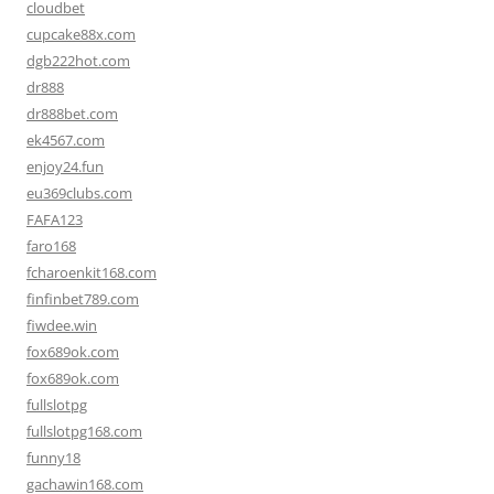
cloudbet
cupcake88x.com
dgb222hot.com
dr888
dr888bet.com
ek4567.com
enjoy24.fun
eu369clubs.com
FAFA123
faro168
fcharoenkit168.com
finfinbet789.com
fiwdee.win
fox689ok.com
fox689ok.com
fullslotpg
fullslotpg168.com
funny18
gachawin168.com