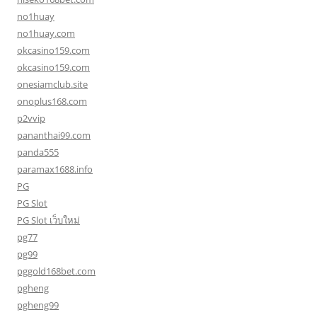
no1huay
no1huay.com
okcasino159.com
okcasino159.com
onesiamclub.site
onoplus168.com
p2vvip
pananthai99.com
panda555
paramax1688.info
PG
PG Slot
PG Slot เว็บใหม่
pg77
pg99
pggold168bet.com
pgheng
pgheng99