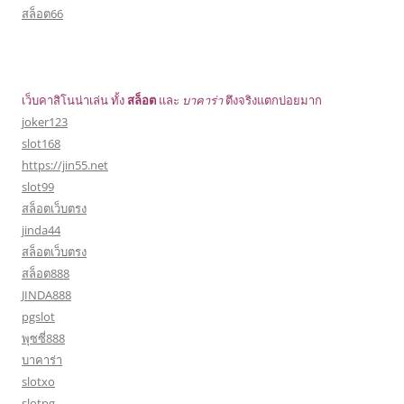
สล็อต66
เว็บคาสิโนน่าเล่น ทั้ง
สล็อต
และ
บาคาร่า
ตึงจริงแตกบ่อยมาก
joker123
slot168
https://jin55.net
slot99
สล็อตเว็บตรง
jinda44
สล็อตเว็บตรง
สล็อต888
JINDA888
pgslot
พุซซี่888
บาคาร่า
slotxo
slotpg