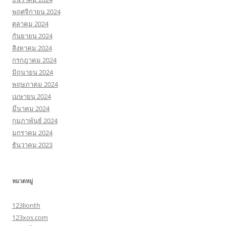
พฤศจิกายน 2024
ตุลาคม 2024
กันยายน 2024
สิงหาคม 2024
กรกฎาคม 2024
มิถุนายน 2024
พฤษภาคม 2024
เมษายน 2024
มีนาคม 2024
กุมภาพันธ์ 2024
มกราคม 2024
ธันวาคม 2023
หมวดหมู่
123lionth
123xos.com