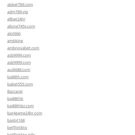
abbet789.com
adm789.vip
allbet24hr
allone745s.com
alot666
ambking
ambnovabet.com
asb9999.com
asb9999.com
audi688.com
ba88th.com
babet555.com
Baccarat
baj88thb
baj88thbz.com
bar4game24hr.com
baslot168
betflixtikto
betflixtikto.info