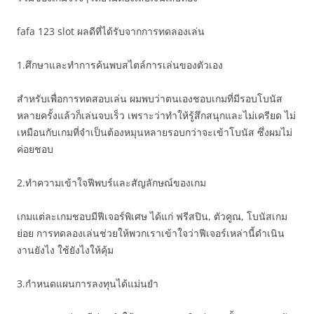
fafa 123 slot ผลดีที่ได้รับจากการทดลองเล่น
1.ศึกษาและทำการค้นพบสไตล์การเล่นของตัวเอง
สำหรับเพื่อการทดสอบเล่น ผมพบว่าตนเองชอบเกมที่มีรอบโบนัส
หลายครั้งแล้วก็เล่นจบเร็ว เพราะว่าทำให้รู้สึกสนุกและไม่เครียด ไม่
เหมือนกับเกมที่จำเป็นต้องหมุนหลายรอบกว่าจะเข้าโบนัส ซึ่งผมไม่
ค่อยชอบ
2.ทำความเข้าใจฟีพบร์และสัญลักษณ์ของเกม
เกมแต่ละเกมชอบมีฟีเจอร์พิเศษ ได้แก่ ฟรีสปิน, ตัวคูณ, โบนัสเกม
ย่อย การทดลองเล่นช่วยให้พวกเราเข้าใจว่าฟีเจอร์เหล่านี้ดำเนิน
งานยังไง ใช้ยังไงให้คุ้ม
3.กำหนดแผนการลงทุนได้แม่นยำ