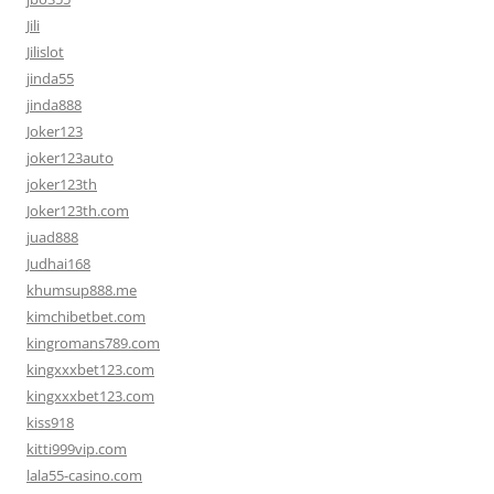
Jili
Jilislot
jinda55
jinda888
Joker123
joker123auto
joker123th
Joker123th.com
juad888
Judhai168
khumsup888.me
kimchibetbet.com
kingromans789.com
kingxxxbet123.com
kingxxxbet123.com
kiss918
kitti999vip.com
lala55-casino.com