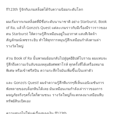
ff123th รู้จักกับเกมสล็อตได้รับความนิยมระดับโลก
ผมเริ่มจากเกมสล็อตที่มีชื่อระดับนานาชาติ อย่าง Starburst, Book
of Ra, แล้วก็ Gonzo’s Quest แต่ละเกมราวกับมีเรื่องมีราวราวของ
ตน Starburst ให้ความรู้สึกเหมือนอยู่ในอวกาศ แสงสีเจิดจ้า
สัญลักษณ์เพชรระยิบ ทำให้ทุกการหมุนรู้สึกเสมือนกำลังตามล่า
รางวัลใหญ่
ส่วน Book of Ra นั้นพาผมย้อนกลับไปสู่ยุคอียิปต์โบราณ ผมแทบจะ
รู้สึกถึงความเร้นลับของหลุมฝังศพฟาโรห์ ทุกครั้งที่ได้เครื่องหมาย
พิเศษ หรือเข้าฟรีสปิน ความระทึกใจมันเพิ่มขึ้นเป็นเท่าตัว
และ Gonzo’s Quest! ผมจำความรู้สึกทีแรกๆที่เห็นแอนิเมชันการ
พังทลายของบล็อกหินได้เลย มันเหมือนเกมกำลังเล่าราวของการ
ผจญภัยจริงๆครั้งใดก็ตามชนะ รางวัลใหญ่ก็จะตกลงมาเสมือนหีบ
ทรัพย์สินเปิดเอง
ความสนุกไม่ใช่แค่เรื่องของเงิน ff123th