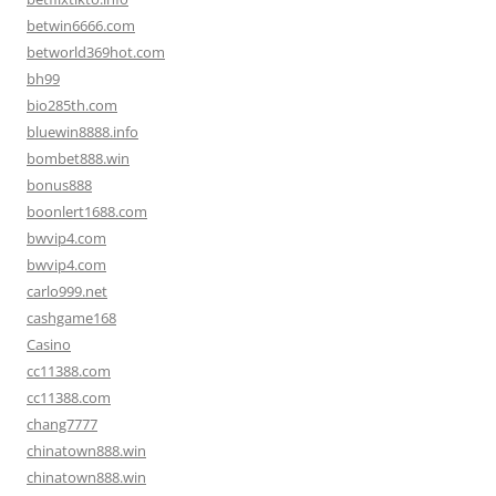
betwin6666.com
betworld369hot.com
bh99
bio285th.com
bluewin8888.info
bombet888.win
bonus888
boonlert1688.com
bwvip4.com
bwvip4.com
carlo999.net
cashgame168
Casino
cc11388.com
cc11388.com
chang7777
chinatown888.win
chinatown888.win