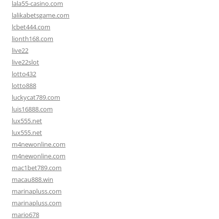
lala55-casino.com
lalikabetsgame.com
lcbet444.com
lionth168.com
live22
live22slot
lotto432
lotto888
luckycat789.com
luis16888.com
lux555.net
lux555.net
m4newonline.com
m4newonline.com
mac1bet789.com
macau888.win
marinapluss.com
marinapluss.com
mario678