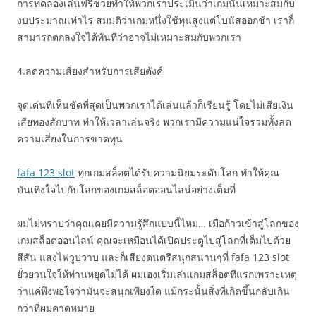
การทดลองเล่นฟรีช่วยทำให้พวกเราประเมินว่าเกมนั้นเหมาะสมกับ
งบประมาณเท่าไร สมมติว่าเกมหนึ่งใช้ทุนสูงแต่โบนัสออกช้า เราก็
สามารถตกลงใจได้ทันทีว่าอาจไม่เหมาะสมกับพวกเรา
4.ลดความเสี่ยงสำหรับการเสียตังค์
จุดเด่นที่เห็นชัดที่สุดเป็นพวกเราได้เล่นแล้วก็เรียนรู้ โดยไม่เสียเงิน
เสียทองสักบาท ทำให้เวลาเล่นจริง พวกเรามีความแน่ใจรวมทั้งลด
ความเสี่ยงในการขาดทุน
fafa 123 slot
ทุกเกมสล็อตได้รับความนิยมระดับโลก ทำให้คุณ
บันเทิงใจไปกับโลกของเกมสล็อตออนไลน์อย่างเต็มที่
ผมไม่ทราบว่าคุณเคยมีความรู้สึกแบบนี้ไหม… เมื่อก้าวเข้าสู่โลกของ
เกมสล็อตออนไลน์ คุณจะเหมือนได้เปิดประตูไปสู่โลกที่เต็มไปด้วย
สีสัน แสงไฟวูบวาบ และก็เสียงดนตรีสนุกสนานๆที่ fafa 123 slot
ยั่วยวนใจให้ท่านหยุดไม่ได้ ผมเองเริ่มเล่นเกมสล็อตทีแรกเพราะเหตุ
ว่าแค่พึงพอใจว่ามันจะสนุกเพียงใด แม้กระนั้นสิ่งที่เกิดขึ้นกลับเกิน
กว่าที่ผมคาดหมาย