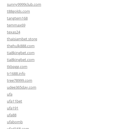
sunny9999club.com
t88golds.com
tangtem168
temmax69
texas24
thaisiambet.store
thehulk888.com
tia8kingbet.com
tia8kingbet.com
tkbpgg.com
tr1688.info
tree78999.com
udee365day.com
ufa
ufa11bet
ufa191
ufa88
ufabomb
ufad168.com