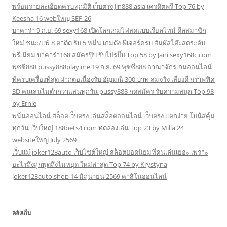
พร้อมรายละเอียดครบทุกมิติ เว็บตรง Jin888.asia เครดิตฟรี Top 76 by
Keesha 16 webใหญ่ SEP 26
บาคาร่า 9 ก.ย. 69 sexy168 เปิดโลกเกมไพ่สดแบบเรียลไทม์ ดีลสมาชิก
ใหม่ ชนะ/แพ้ 8 ตาติด รับ 5 หมื่น เกมดัง ฟีเจอร์ครบ สัมผัสโต๊ะสดระดับ
พรีเมียม บาคาร่า168 สมัครปุ๊บ รับโปรปั๊บ Top 58 by Jani sexy168c.com
พุซซี่888 pussy888play.me 19 ก.ย. 69 พุซซี่888 อาณาจักรเกมออนไลน์
ที่ครบเครื่องที่สุด ฝากต่อเนื่องรับ อัญมณี 300 บาท สมจริง เสียงดี กราฟฟิค
3D คนเล่นไม่ต่ำกว่าแสนทุกวัน pussy888 กดสมัคร รับความสนุก Top 98
by Ernie
พนันออนไลน์ สล็อตเว็บตรง เล่นสล็อตออนไลน์ เว็บตรง แตกง่าย โบนัสคุ้ม
ทุกวัน เว็บใหญ่ 188bets4.com ทดลองเล่น Top 23 by Milla 24
websiteใหญ่ July 2569
เว็บแม่ joker123auto เว็บไซต์ใหญ่ สล็อตยอดนิยมที่คนเล่นเยอะ เพราะ
อะไรถึงถูกพูดถึงไม่หยุด ใหม่ล่าสุด Top 74 by Krystyna
joker123auto.shop 14 มิถุนายน 2569 คาสิโนออนไลน์
คลังเก็บ