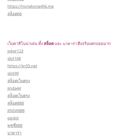
https://hongkong456.me
สล็อต66
เว็บคาสิโนน่าเล่น ทั้ง
สล็อต
และ
บาคาร่า
ตึงจริงแตกบ่อยมาก
joker123
slot168
https://jin55.net
slot99
สล็อตเว็บตรง
jinda44
สล็อตเว็บตรง
สล็อต888
JINDA888
pgslot
พุซซี่888
บาคาร่า