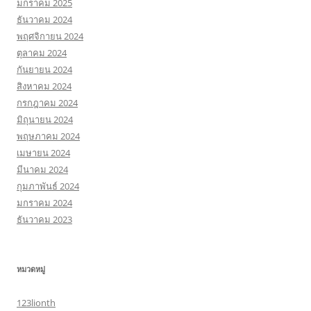
มกราคม 2025
ธันวาคม 2024
พฤศจิกายน 2024
ตุลาคม 2024
กันยายน 2024
สิงหาคม 2024
กรกฎาคม 2024
มิถุนายน 2024
พฤษภาคม 2024
เมษายน 2024
มีนาคม 2024
กุมภาพันธ์ 2024
มกราคม 2024
ธันวาคม 2023
หมวดหมู่
123lionth