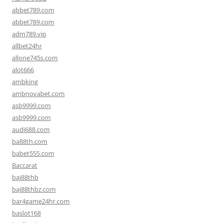
abbet789.com
abbet789.com
adm789.vip
allbet24hr
allone745s.com
alot666
ambking
ambnovabet.com
asb9999.com
asb9999.com
audi688.com
ba88th.com
babet555.com
Baccarat
baj88thb
baj88thbz.com
bar4game24hr.com
baslot168