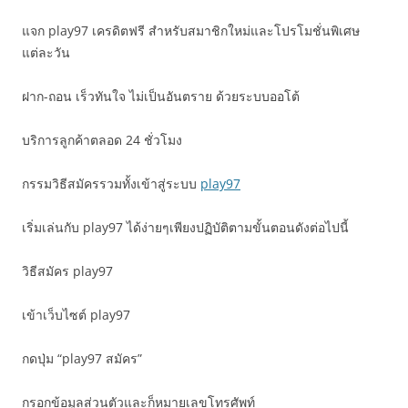
แจก play97 เครดิตฟรี สำหรับสมาชิกใหม่และโปรโมชั่นพิเศษ
แต่ละวัน
ฝาก-ถอน เร็วทันใจ ไม่เป็นอันตราย ด้วยระบบออโต้
บริการลูกค้าตลอด 24 ชั่วโมง
กรรมวิธีสมัครรวมทั้งเข้าสู่ระบบ
play97
เริ่มเล่นกับ play97 ได้ง่ายๆเพียงปฏิบัติตามขั้นตอนดังต่อไปนี้
วิธีสมัคร play97
เข้าเว็บไซต์ play97
กดปุ่ม “play97 สมัคร”
กรอกข้อมูลส่วนตัวและก็หมายเลขโทรศัพท์