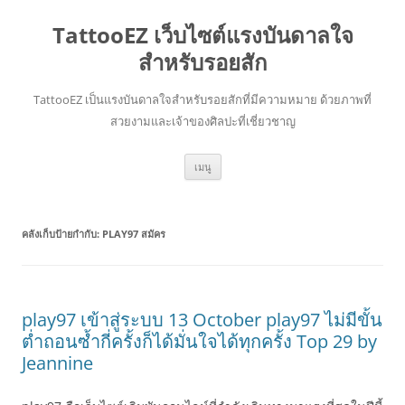
TattooEZ เว็บไซต์แรงบันดาลใจ
สำหรับรอยสัก
TattooEZ เป็นแรงบันดาลใจสำหรับรอยสักที่มีความหมาย ด้วยภาพที่
สวยงามและเจ้าของศิลปะที่เชี่ยวชาญ
ข้าม
เมนู
ไป
ยัง
เนื้อหา
คลังเก็บป้ายกำกับ:
PLAY97 สมัคร
play97 เข้าสู่ระบบ 13 October play97 ไม่มีขั้น
ต่ำถอนซ้ำกี่ครั้งก็ได้มั่นใจได้ทุกครั้ง Top 29 by
Jeannine