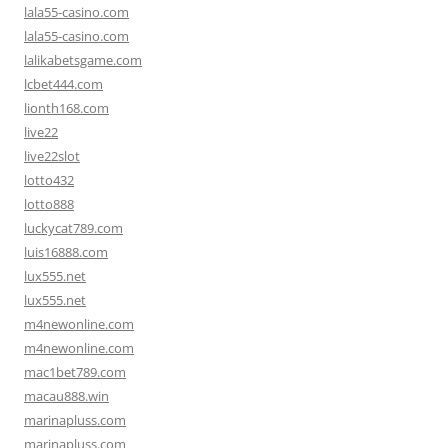
lala55-casino.com
lala55-casino.com
lalikabetsgame.com
lcbet444.com
lionth168.com
live22
live22slot
lotto432
lotto888
luckycat789.com
luis16888.com
lux555.net
lux555.net
m4newonline.com
m4newonline.com
mac1bet789.com
macau888.win
marinapluss.com
marinapluss.com