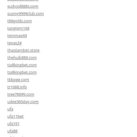
sudyod888s.com
sunny9999club.com
t88golds.com
tangtem168
temmax69
texas24
thaisiambet.store
thehulk888.com
tia8kingbet.com
tia8kingbet.com
tkbpgg.com
tr1688.info
tree78999.com
udee365day.com
ufa
ufa11bet
ufa191
ufa88