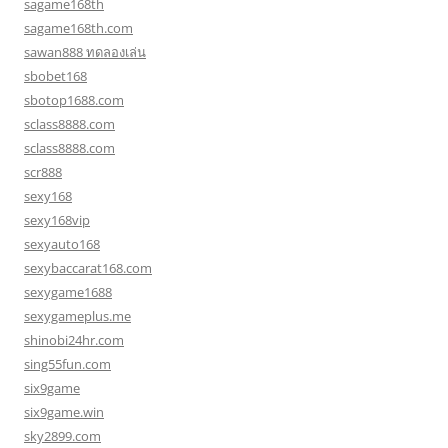
sagame168th
sagame168th.com
sawan888 ทดลองเล่น
sbobet168
sbotop1688.com
sclass8888.com
sclass8888.com
scr888
sexy168
sexy168vip
sexyauto168
sexybaccarat168.com
sexygame1688
sexygameplus.me
shinobi24hr.com
sing55fun.com
six9game
six9game.win
sky2899.com