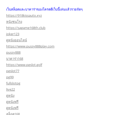
เว็บสล็อตและบาคาร่าของโครตดีเว็บนี้เล่นแล้วรวยจัดๆ
https://918kissauto.xyz
หนังชนโรง
https://sagame168th.club
joker123
ดูหนังออนไลน์
https://www.pussy888play.com
pussy888
บาคาร่า168
https://www.pgslot.golf
pgslot77
pg99
fullslotpg
live22
ดูหนัง
ดูหนังฟรี
ดูหนังฟรี
สล็อต168