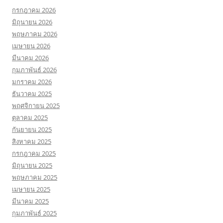
กรกฎาคม 2026
มิถุนายน 2026
พฤษภาคม 2026
เมษายน 2026
มีนาคม 2026
กุมภาพันธ์ 2026
มกราคม 2026
ธันวาคม 2025
พฤศจิกายน 2025
ตุลาคม 2025
กันยายน 2025
สิงหาคม 2025
กรกฎาคม 2025
มิถุนายน 2025
พฤษภาคม 2025
เมษายน 2025
มีนาคม 2025
กุมภาพันธ์ 2025