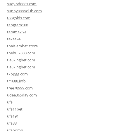
sudyod888s.com
sunny9999club.com
t88golds.com
tangtem168
temmax69
texas24
thaisiambet.store
thehulk888.com
tia8kingbet.com
tia8kingbet.com
tkbpgg.com
tr1688.info
tree78999.com
udee365day.com
ufa
ufa11bet
ufa191
ufa88
ufabomb