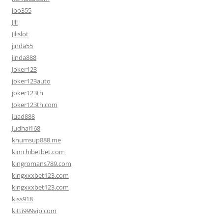
jbo355
Jili
Jilislot
jinda55
jinda888
Joker123
joker123auto
joker123th
Joker123th.com
juad888
Judhai168
khumsup888.me
kimchibetbet.com
kingromans789.com
kingxxxbet123.com
kingxxxbet123.com
kiss918
kitti999vip.com