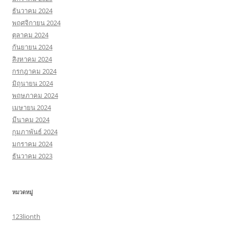
ธันวาคม 2024
พฤศจิกายน 2024
ตุลาคม 2024
กันยายน 2024
สิงหาคม 2024
กรกฎาคม 2024
มิถุนายน 2024
พฤษภาคม 2024
เมษายน 2024
มีนาคม 2024
กุมภาพันธ์ 2024
มกราคม 2024
ธันวาคม 2023
หมวดหมู่
123lionth