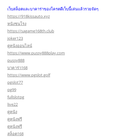
เว็บสล็อตและบาคาร่าของโครตดีเว็บนี้เล่นแล้วรวยจัดๆ
https://918kissauto.xyz
หนังชนโรง
https://sagame168th.club
joker123
ดูหนังออนไลน์
https://www.pussy888play.com
pussy888
บาคาร่า168
https://www.pgslot.golf
pgslot77
pg99
fullslotpg
live22
ดูหนัง
ดูหนังฟรี
ดูหนังฟรี
สล็อต168