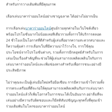
สำหรับการวางเดิมพันที่มีคุณภาพ
เลือกเล่นบาคาร่าออนไลน์อย่างชาญฉลาด ได้อย่างไม่ยากเย็น
การเลือกเล่น
บาคาร่าออนไลน์
ศูนย์รวมทุกค่ายในเว็บไซต์เดียว
พร้อมโปรโมชั่นมากไม่น้อยเลยทีเดียวรวมทั้งการให้บริการตลอด
24 ชั่วโมงเป็นโอกาสที่ดีสำหรับผู้เล่นที่อยากความสะดวกสบายและ
ก็ความคุ้มค่า การเลือกเว็บที่มีความน่าไว้วางใจ, การใช้คุณ
ประโยชน์จากโปรโมชั่นต่างๆ, รวมทั้งการมีกลยุทธ์สำหรับในการ
เล่นเป็นเรื่องสำคัญที่จะช่วยให้ผู้เล่นสามารถเพลิดเพลินใจกับการ
เล่นบาคาร่าออนไลน์และเพิ่มช่องทางสำหรับเพื่อการชนะอย่างมี
ประสิทธิภาพ
ไม่ว่าคุณจะเป็นผู้เล่นมือใหม่หรือมือเซียน การมีความเข้าใจรวมทั้ง
การตระเตรียมที่ดีจะก่อให้คุณสามารถเพลิดเพลินกับการเล่นบาคา
ร่าออนไลน์แล้วก็เพิ่มโอกาสในการชนะได้เป็นอันมาก อย่าลืมที่จะ
เล่นอย่างมีความรับผิดชอบและก็มีสติสัมปชัญญะทุกครั้งที่คุณเข้า
ร่วมเดิมพันในโลกของบาคาร่าออนไลน์