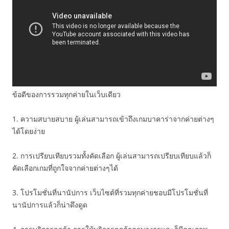
ข้อดีของการรวมทุกค่ายในเว็บเดียว
1. ความสบายสบาย ผู้เล่นสามารถเข้าถึงเกมบาคาร่าจากค่ายต่างๆ
ได้โดยง่าย
2. การเปรียบเทียบรวมทั้งคัดเลือก ผู้เล่นสามารถเปรียบเทียบแล้วก็
คัดเลือกเกมที่ถูกใจจากค่ายต่างๆได้
3. โปรโมชั่นที่นานัปการ เว็บไซต์ที่รวมทุกค่ายชอบมีโปรโมชั่นที่
นานัปการแล้วก็น่าดึงดูด