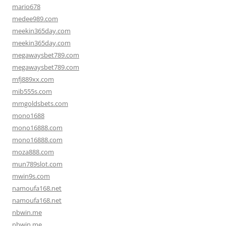
mario678
medee989.com
meekin365day.com
meekin365day.com
megawaysbet789.com
megawaysbet789.com
mfj889xx.com
mib555s.com
mmgoldsbets.com
mono1688
mono16888.com
mono16888.com
moza888.com
mun789slot.com
mwin9s.com
namoufa168.net
namoufa168.net
nbwin.me
nbwin.me