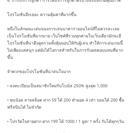
4. การบริการลูกค้า การให้บริการลูกค้าครบวงจรและก็มีคุณภาพ
โปรโมชั่นอีกเยอะ ความคุ้มค่าที่มากขึ้น
หนึ่งในลักษณะเด่นของการเล่นบาคาร่าออนไลน์ที่ไม่ควรละเลย
เป็นโปรโมชั่นที่มากมาย เว็บไซต์ที่รวมทุกค่ายในเว็บเดียวมักจะมี
โปรโมชั่นที่น่าดึงดูดรวมทั้งคุ้มมอบให้กับผู้เล่น ทำให้การเล่นเกมนี้
ไม่เพียงแค่สนุก แต่ยังได้โอกาสสำหรับในการรับผลตอบแทนที่มาก
ขึ้น
จำพวกของโปรโมชั่นที่น่าสนใจมาก
• ลงทะเบียนเป็นสมาชิกใหม่รับโบนัส 250% สูงสุด 1,000
• ทุนน้อย สายสล็อต ฝาก 59 ได้ 200 ทำยอด 4 เท่า ถอนได้ 200 ซื้อ
ฟรีสปินได้ ไม่จำกัด
• โปรวัดใจสายฝาก ฝาก 199 ได้ 1000 / 1 ยูส/ 1 ครั้ง รับได้ทุกๆวัน