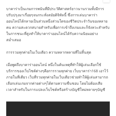
บาคาร่าเป็นเกมการพนันที่มีประวัติศาสตร์ยาวนานรวมทั้งมีการ
ปรับปรุงมาเรื่อยๆจนกระทั่งสมัยดิจิทัลนี้ ซึ่งการเล่นบาคาร่า
ออนไลน์ได้กลายเป็นส่วนหนึ่งส่วนใดของชีวิตประจำวันของหลาย
คน ความสะดวกสบายสำหรับเพื่อการเข้าถึงเกมและก็จังหวะสำหรับ
ในการชนะที่สูงทำให้บาคาร่าออนไลน์ได้รับความนิยมอย่าง
สม่ำเสมอ
การรวมทุกค่ายในเว็บเดียว ความหลากหลายที่ไม่สิ้นสุด
เมื่อพูดถึงบาคาร่าออนไลน์ หนึ่งในต้นเหตุที่ทำให้ผู้เล่นเลือกใช้
บริการของเว็บไซต์ต่างๆคือการรวมทุกค่าย เว็บบาคาร่า168 เอาไว้
ภายในที่เดียว เว็บที่รวมทุกค่ายในเว็บเดียวช่วยทำให้ผู้เล่นสามารถ
เลือกเล่นเกมจากค่ายต่างๆได้ตามความชื่นชอบ โดยไม่ต้องเสีย
เวลาสำหรับในการแปลงเว็บไซต์หรือสร้างบัญชีใหม่หลายๆบัญชี