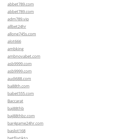
abbet789.com
abbet789.com
adm789.vip
allbet24hr
allone745s.com
alot666
ambking
ambnovabet.com
asb9999.com
asb9999.com
audi688.com
ba88th.com
babet555.com
Baccarat
baj88thb
baj88thbz.com
bar4game24hr.com
baslot168
betflixtikto