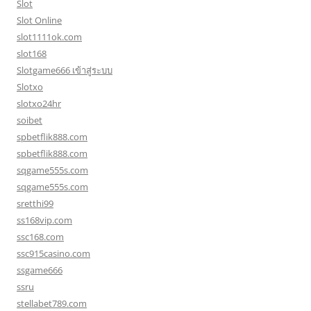
Slot
Slot Online
slot1111ok.com
slot168
Slotgame666 เข้าสู่ระบบ
Slotxo
slotxo24hr
soibet
spbetflik888.com
spbetflik888.com
sqgame555s.com
sqgame555s.com
sretthi99
ss168vip.com
ssc168.com
ssc915casino.com
ssgame666
ssru
stellabet789.com