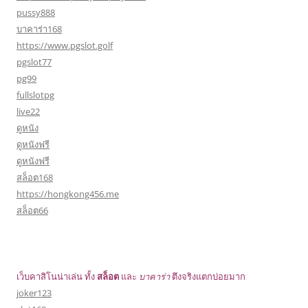
pussy888
บาคาร่า168
https://www.pgslot.golf
pgslot77
pg99
fullslotpg
live22
ดูหนัง
ดูหนังฟรี
ดูหนังฟรี
สล็อต168
https://hongkong456.me
สล็อต66
เว็บคาสิโนน่าเล่น ทั้ง
สล็อต
และ
บาคาร่า
ตึงจริงแตกบ่อยมาก
joker123