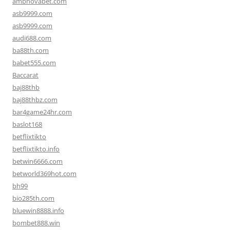
ambnovabet.com
asb9999.com
asb9999.com
audi688.com
ba88th.com
babet555.com
Baccarat
baj88thb
baj88thbz.com
bar4game24hr.com
baslot168
betflixtikto
betflixtikto.info
betwin6666.com
betworld369hot.com
bh99
bio285th.com
bluewin8888.info
bombet888.win