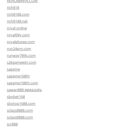
RENO88WIN.COM
rich818
rich8188.com
rich8188.net
royal online
royal99y.com
royaleluxee.com
run24pro.com
runway789s.com
s2kgamewin.com
sagame
sagame168th
sagame168th.com
sawan888 ทดลองเล่น
sbobet168
sbotop1688.com
sclass8888.com
sclass8888.com
scr888