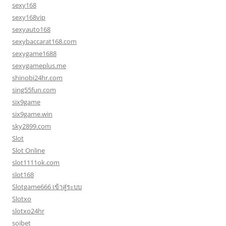
sexy168
sexy168vip
sexyauto168
sexybaccarat168.com
sexygame1688
sexygameplus.me
shinobi24hr.com
sing55fun.com
six9game
six9game.win
sky2899.com
Slot
Slot Online
slot1111ok.com
slot168
Slotgame666 เข้าสู่ระบบ
Slotxo
slotxo24hr
soibet