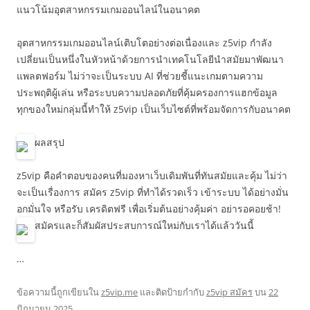
แนวโน้มอุตสาหกรรมเกมออนไลน์ในอนาคต
อุตสาหกรรมเกมออนไลน์เติบโตอย่างต่อเนื่องและ z5vip กำลัง
เปลี่ยนเป็นหนึ่งในหัวหน้าด้วยการนำเทคโนโลยีนำสมัยมาพัฒนา
แพลตฟอร์ม ไม่ว่าจะเป็นระบบ AI ที่ช่วยชี้แนะเกมตามความ
ประพฤติผู้เล่น หรือระบบความปลอดภัยที่คุ้มครองการแฮกข้อมูล
ทุกของใหม่กลุ่มนี้ทำให้ z5vip เป็นเว็บไซต์ที่พร้อมจัดการกับอนาคต
ผลสรุป
z5vip คือคำตอบของคนที่มองหาเว็บเดิมพันที่ทันสมัยและคุ้ม ไม่ว่า
จะเป็นเรื่องการ สมัคร z5vip ที่ทำได้รวดเร็ว เข้าระบบ ได้อย่างมั่น
อกมั่นใจ หรือรับ เครดิตฟรี เพื่อเริ่มต้นอย่างคุ้มค่า อย่ารอคอยช้า!
สมัครและก็สัมผัสประสบการณ์ใหม่กับเราได้แล้ววันนี้
…
ข้อความนี้ถูกเขียนใน
z5vip.me
และติดป้ายกำกับ
z5vip สมัคร
บน
22
มิถุนายน 2025