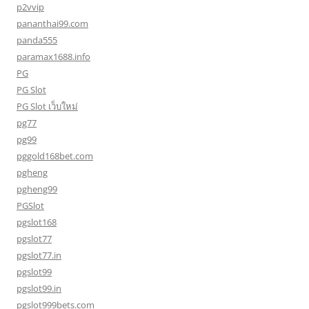
p2vvip
pananthai99.com
panda555
paramax1688.info
PG
PG Slot
PG Slot เว็บใหม่
pg77
pg99
pggold168bet.com
pgheng
pgheng99
PGSlot
pgslot168
pgslot77
pgslot77.in
pgslot99
pgslot99.in
pgslot999bets.com