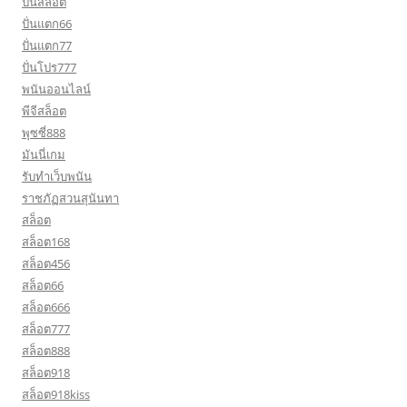
ปั่นสล็อต
ปั่นแตก66
ปั่นแตก77
ปั่นโปร777
พนันออนไลน์
พีจีสล็อต
พุซซี่888
มันนี่เกม
รับทำเว็บพนัน
ราชภัฏสวนสุนันทา
สล็อต
สล็อต168
สล็อต456
สล็อต66
สล็อต666
สล็อต777
สล็อต888
สล็อต918
สล็อต918kiss