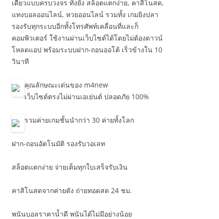
เดียวแบบครบวงจร ทั้งยัง สล็อตแตกง่าย, คาสิโนสด,
แทงบอลออนไลน์, หวยออนไลน์ รวมทั้ง เกมยิงปลา
รองรับทุกระบบอีกทั้งโทรศัพท์เคลื่อนที่และก็
คอมพิวเตอร์ ใช้งานผ่านเว็บไซต์ได้โดยไม่ต้องดาวน์
โหลดแอป พร้อมระบบฝาก-ถอนออโต้ เร็วข้างใน 10
วินาที
คุณลักษณะเด่นของ m4new
เว็บไซต์ตรงไม่ผ่านเอเย่นต์ ปลอดภัย 100%
รวมค่ายเกมชั้นนำกว่า 30 ค่ายทั้งโลก
ฝาก-ถอนอัตโนมัติ รองรับวอเลท
สล็อตแตกง่าย จ่ายเต็มทุกใบเสร็จรับเงิน
คาสิโนสดจากค่ายดัง ถ่ายทอดสด 24 ชม.
พนันบอลราคาน้ำดี พนันได้ไม่มีอย่างน้อย