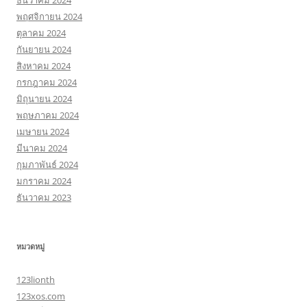
ธันวาคม 2024
พฤศจิกายน 2024
ตุลาคม 2024
กันยายน 2024
สิงหาคม 2024
กรกฎาคม 2024
มิถุนายน 2024
พฤษภาคม 2024
เมษายน 2024
มีนาคม 2024
กุมภาพันธ์ 2024
มกราคม 2024
ธันวาคม 2023
หมวดหมู่
123lionth
123xos.com