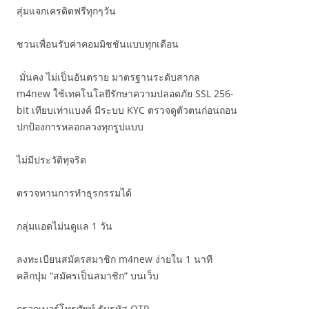
สุ่มแจกเครดิตฟรีทุกๆวัน
ชวนเพื่อนรับค่าคอมมิชชันแบบทุกเดือน
️ มั่นคง ไม่เป็นอันตราย มาตรฐานระดับสากล
m4new ใช้เทคโนโลยีรักษาความปลอดภัย SSL 256-
bit เทียบเท่าแบงค์ มีระบบ KYC ตรวจดูตัวตนก่อนถอน
ปกป้องการหลอกลวงทุกรูปแบบ
ไม่มีประวัติทุจริต
ตรวจทานการทำธุรกรรมได้
กลุ่มแอดไม่นดูแล 1 วัน
ลงทะเบียนสมัครสมาชิก m4new ง่ายใน 1 นาที
คลิกปุ่ม “สมัครเป็นสมาชิก” บนเว็บ
กรอกเบอร์โทรศัพท์ รับรหัส OTP