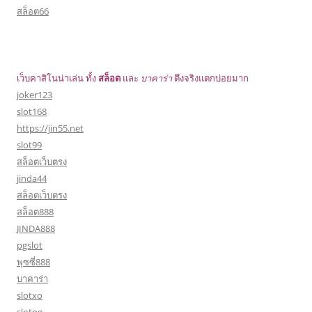
สล็อต66
เว็บคาสิโนน่าเล่น ทั้ง
สล็อต
และ
บาคาร่า
ตึงจริงแตกบ่อยมาก
joker123
slot168
https://jin55.net
slot99
สล็อตเว็บตรง
jinda44
สล็อตเว็บตรง
สล็อต888
JINDA888
pgslot
พุซซี่888
บาคาร่า
slotxo