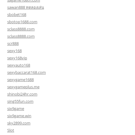
sagame168th.com
sawan888 ทดลองเล่น
sbobet168
sbotop1688.com
sclass8888.com
sclass8888.com
scr888
sexy168
sexy168vip
sexyauto168
sexybaccarat168.com
sexygame1688
sexygameplus.me
shinobi24hr.com
sing55fun.com
six9game
six9game.win
sky2899.com
Slot