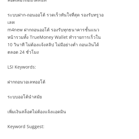
ระบบฝาก-ถอนออโต้ รวดเร็วทันใจที่สุด รองรับทรูวอ
เลท
m4new ฝากถอนออโต้ รองรับทุกธนาคารชั้นแนว
หน้ารวมทั้ง TrueMoney Wallet ทำรายการเร็วใน
10 วินาที ไม่ต้องแจ้งสลิป ไม่มีอย่างต่ำ ถอนเงินได้
ตลอด 24 ชั่วโมง
LSI Keywords:
ฝากถอนวอเลทออโต้
ระบบออโต้นำสมัย
เพิ่มเงินสล็อตไม่ต้องแจ้งแอดมิน
Keyword Suggest: