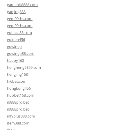
gamehit8888.com
gaojing888
gem99ths.com
gem99ths.com
gobaza88.com
golden456
gowingo
gowingo88.com
happy168
hengheng9899.com
hengjing168
hi6bet.com
hongkong456
hubbet168.com
ib888pro.bet
ib888pro.bet
infyplus888.com
item388.com