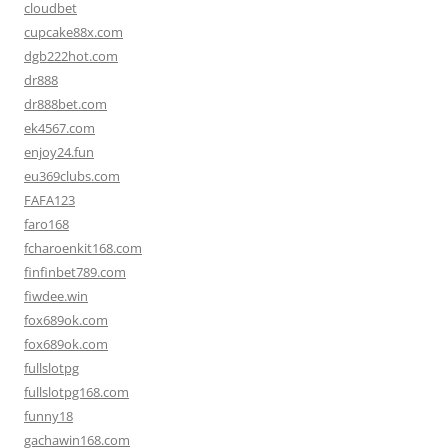
cloudbet
cupcake88x.com
dgb222hot.com
dr888
dr888bet.com
ek4567.com
enjoy24.fun
eu369clubs.com
FAFA123
faro168
fcharoenkit168.com
finfinbet789.com
fiwdee.win
fox689ok.com
fox689ok.com
fullslotpg
fullslotpg168.com
funny18
gachawin168.com