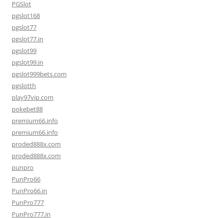
PGSlot
pgslot168
pgslot77
pgslot77.in
pgslot99
pgslot99.in
pgslot999bets.com
pgslotth
play97vip.com
pokebet88
premium66.info
premium66.info
proded888x.com
proded888x.com
punpro
PunPro66
PunPro66.in
PunPro777
PunPro777.in