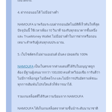
เงินได้จริง.
4. ฝากถอนออโต้ ไม่มีอย่างต่ำ
NAMOUFA มาพร้อมระบบฝากถอนอัตโนมัติที่เร็วทันใจที่สุด
ปัจจุบันนี้ ใช้เวลาเพียง 10 วินาที รองรับทุกธนาคารชั้นหนึ่ง
และ TrueMoney Wallet ไม่มีอย่างต่ำในการฝากหรือถอน
เหมาะสำหรับผู้เล่นทุกงบประมาณ.
5. เว็บไซต์ตรงไม่ผ่านเอเย่นต์ มั่นคง ปลอดภัย 100%
NAMOUFA
เป็นเว็บตรงจากต่างแดนที่ได้รับใบอนุญาตถูก
ต้อง มีฐานผู้เล่นมากกว่า 100,000 คนทั่วทวีปเอเชีย การันตีว่า
ไม่มีการล็อกยูส ไม่มีคดโกง และไม่มีการปรับอัตราแพ้ชนะ
ทุกการเดิมพันโปร่งใสแล้วก็พิจารณาได้.
รวมเกมสล็อตที่ได้รับความนิยมจาก NAMOUFA
NAMOUFA ได้เก็บเกมสล็อตจากค่ายชั้นนำระดับนานาชาติ