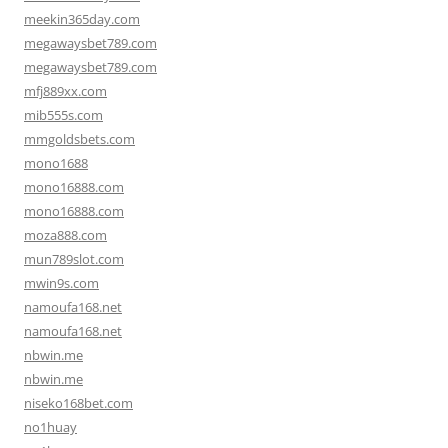
meekin365day.com
megawaysbet789.com
megawaysbet789.com
mfj889xx.com
mib555s.com
mmgoldsbets.com
mono1688
mono16888.com
mono16888.com
moza888.com
mun789slot.com
mwin9s.com
namoufa168.net
namoufa168.net
nbwin.me
nbwin.me
niseko168bet.com
no1huay