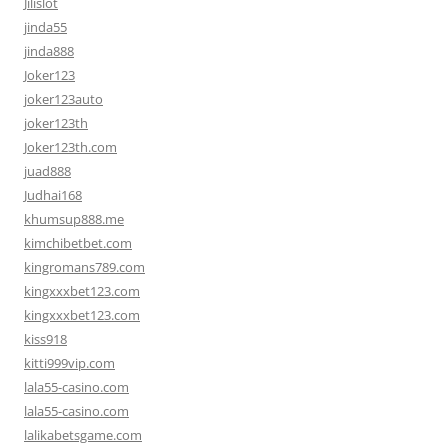
Jilislot
jinda55
jinda888
Joker123
joker123auto
joker123th
Joker123th.com
juad888
Judhai168
khumsup888.me
kimchibetbet.com
kingromans789.com
kingxxxbet123.com
kingxxxbet123.com
kiss918
kitti999vip.com
lala55-casino.com
lala55-casino.com
lalikabetsgame.com