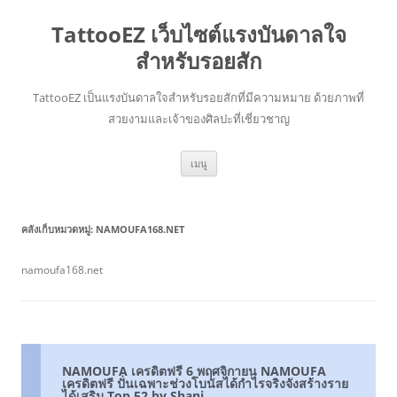
TattooEZ เว็บไซต์แรงบันดาลใจ
สำหรับรอยสัก
TattooEZ เป็นแรงบันดาลใจสำหรับรอยสักที่มีความหมาย ด้วยภาพที่
สวยงามและเจ้าของศิลปะที่เชี่ยวชาญ
ข้าม
เมนู
ไป
ยัง
เนื้อหา
คลังเก็บหมวดหมู่:
NAMOUFA168.NET
namoufa168.net
NAMOUFA เครดิตฟรี 6 พฤศจิกายน NAMOUFA
เครดิตฟรี ปั่นเฉพาะช่วงโบนัสได้กำไรจริงจังสร้างราย
ได้เสริม Top 52 by Shani