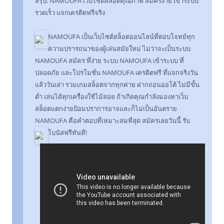
สรุป: NAMOUFA เว็บไซต์สล็อตคุณภาพ สมัครง่าย เข้าระบบ
รวดเร็ว แจกเครดิตฟรีจริง
NAMOUFA เป็นเว็บไซต์สล็อตออนไลน์ที่ตอบโจทย์ทุก
ความปรารถนาของผู้เล่นสมัยใหม่ ไม่ว่าจะเป็นระบบ
NAMOUFA สมัคร ที่ง่าย ระบบ NAMOUFA เข้าระบบ ที่
ปลอดภัย และโปรโมชั่น NAMOUFA เครดิตฟรี ที่แจกจริงวัน
แล้ววันเล่า รวมเกมสล็อตจากทุกค่าย ฝากถอนออโต้ ไม่มีขั้น
ต่ำ เล่นได้ทุกเครื่องใช้ไม้สอย ถ้าเกิดคุณกำลังมองหาเว็บ
สล็อตแตกง่ายป้อมปราการอาจและก็ไม่เป็นอันตราย
NAMOUFA คือคำตอบที่เหมาะสมที่สุด สมัครเลยวันนี้ รับ
โบนัสฟรีทันที!