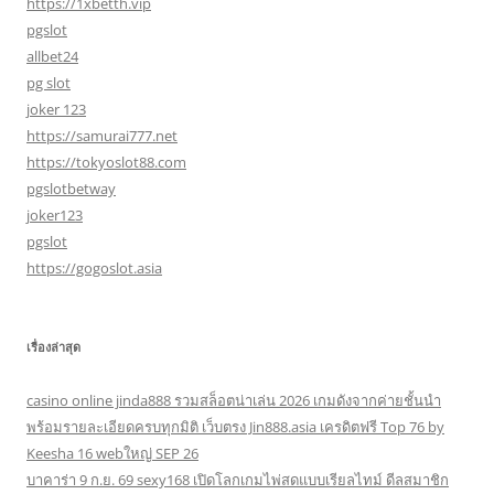
https://1xbetth.vip
pgslot
allbet24
pg slot
joker 123
https://samurai777.net
https://tokyoslot88.com
pgslotbetway
joker123
pgslot
https://gogoslot.asia
เรื่องล่าสุด
casino online jinda888 รวมสล็อตน่าเล่น 2026 เกมดังจากค่ายชั้นนำ
พร้อมรายละเอียดครบทุกมิติ เว็บตรง Jin888.asia เครดิตฟรี Top 76 by
Keesha 16 webใหญ่ SEP 26
บาคาร่า 9 ก.ย. 69 sexy168 เปิดโลกเกมไพ่สดแบบเรียลไทม์ ดีลสมาชิก