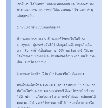
เข้าใช้งานได้ในทันที ไม่ต้องผ่านแอดมิน และไม่ต้องรับรอง
ตัวตนหลายกระบวนการ ทำให้สะดวกและก็เร็ว เหมาะกับผู้
เล่นทุกระดับ.
2. ระบบเข้าสู่ระบบปลอดภัยสูงสุด
ด้วยระบบ NAMOUFA เข้าระบบ ที่ใช้เทคโนโลยี SSL
Encryption ผู้เล่นเชื่อมั่นได้ว่าข้อมูลส่วนตัวจะถูกเก็บเป็น
ความลับและก็ไม่เป็นอันตราย 100% รองรับการเข้าใช้งาน
ได้ทั้งบนคอมพิวเตอร์และโทรศัพท์เคลื่อนที่ทุกระบบ ไม่ว่าจะ
เป็น iOS หรือ Android.
3. แจกเครดิตฟรีทุกวี่วัน สำหรับสมาชิกใหม่และเก่า
หนึ่งในสิ่งที่ทำให้ NAMOUFA ได้รับความนิยมเป็นอย่างมาก
คือโปรโมชั่น NAMOUFA เครดิตฟรี ที่แจกให้ทุกเมื่อเชื่อวัน
ไม่ต้องฝากก่อน ไม่ต้องแชร์ สามารถนำไปทดลองเล่นเกมได้
ทุกค่าย แม้ทำยอดเทิร์นครบตามที่ได้กำหนด ก็สามารถเบิก