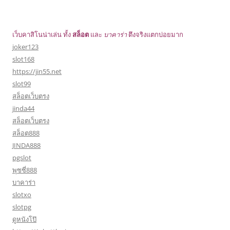
เว็บคาสิโนน่าเล่น ทั้ง
สล็อต
และ
บาคาร่า
ตึงจริงแตกบ่อยมาก
joker123
slot168
https://jin55.net
slot99
สล็อตเว็บตรง
jinda44
สล็อตเว็บตรง
สล็อต888
JINDA888
pgslot
พุซซี่888
บาคาร่า
slotxo
slotpg
ดูหนังโป๊