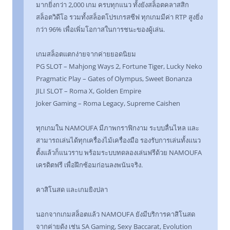
มากยิ่งกว่า 2,000 เกม ครบทุกแนว ทั้งยังสล็อตคลาสสิก
สล็อตวิดีโอ รวมทั้งสล็อตโปรเกรสซีฟ ทุกเกมมีค่า RTP สูงยิ่ง
กว่า 96% เพื่อเพิ่มโอกาสในการชนะของผู้เล่น.
เกมสล็อตแตกง่ายจากค่ายยอดนิยม
PG SLOT – Mahjong Ways 2, Fortune Tiger, Lucky Neko
Pragmatic Play – Gates of Olympus, Sweet Bonanza
JILI SLOT – Roma X, Golden Empire
Joker Gaming – Roma Legacy, Supreme Caishen
ทุกเกมใน NAMOUFA มีภาพกราฟิกงาม ระบบลื่นไหล และ
สามารถเล่นได้ทุกเครื่องไม้เครื่องมือ รองรับการเล่นทั้งแนว
ตั้งแล้วก็แนวราบ พร้อมระบบทดลองเล่นฟรีด้วย NAMOUFA
เครดิตฟรี เพื่อฝึกซ้อมก่อนลงพนันจริง.
คาสิโนสด และเกมยิงปลา
นอกจากเกมสล็อตแล้ว NAMOUFA ยังมีบริการคาสิโนสด
จากค่ายดัง เช่น SA Gaming, Sexy Baccarat, Evolution