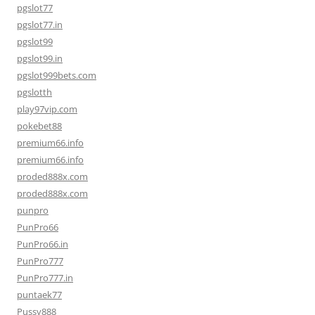
pgslot77
pgslot77.in
pgslot99
pgslot99.in
pgslot999bets.com
pgslotth
play97vip.com
pokebet88
premium66.info
premium66.info
proded888x.com
proded888x.com
punpro
PunPro66
PunPro66.in
PunPro777
PunPro777.in
puntaek77
Pussy888