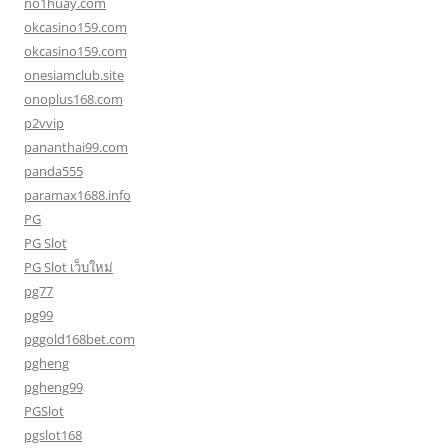
no1huay.com
okcasino159.com
okcasino159.com
onesiamclub.site
onoplus168.com
p2vvip
pananthai99.com
panda555
paramax1688.info
PG
PG Slot
PG Slot เว็บใหม่
pg77
pg99
pggold168bet.com
pgheng
pgheng99
PGSlot
pgslot168