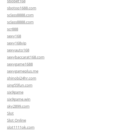
sbobet168
sbotop1688.com
sclass8888.com
sclass8888.com
scr888
sexy168
sexy168vip
sexyauto168
sexybaccarat168.com
sexygame1688
sexygameplus.me
shinobi24hr.com
sing55fun.com
six9game
six9game.win
sky2899.com
Slot
Slot Online
slot1111ok.com