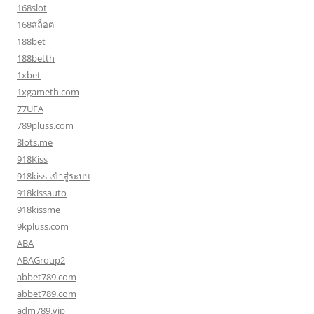
168slot
168สล็อต
188bet
188betth
1xbet
1xgameth.com
77UFA
789pluss.com
8lots.me
918Kiss
918kiss เข้าสู่ระบบ
918kissauto
918kissme
9kpluss.com
ABA
ABAGroup2
abbet789.com
abbet789.com
adm789.vip