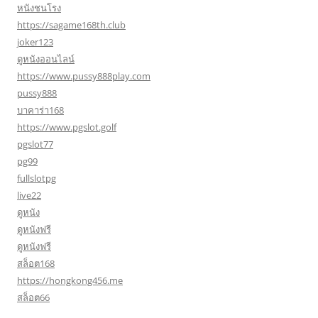
หนังชนโรง
https://sagame168th.club
joker123
ดูหนังออนไลน์
https://www.pussy888play.com
pussy888
บาคาร่า168
https://www.pgslot.golf
pgslot77
pg99
fullslotpg
live22
ดูหนัง
ดูหนังฟรี
ดูหนังฟรี
สล็อต168
https://hongkong456.me
สล็อต66