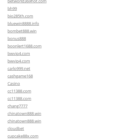
betworld369hot.com
bh99
bio285th.com
bluewin8888.info
bombet888.win
bonus888
boonlert1688.com
bwvip4.com
bwvip4.com
carlo999.net
cashgame168
Casino
cc11388.com
cc11388.com
chang7777
chinatown888.win
chinatown888.win
cloudbet
cupcake88x.com