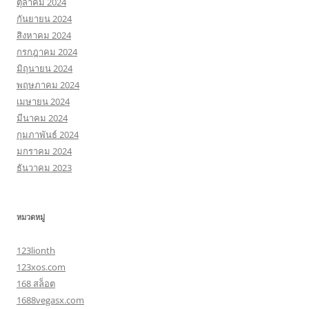
ตุลาคม 2024
กันยายน 2024
สิงหาคม 2024
กรกฎาคม 2024
มิถุนายน 2024
พฤษภาคม 2024
เมษายน 2024
มีนาคม 2024
กุมภาพันธ์ 2024
มกราคม 2024
ธันวาคม 2023
หมวดหมู่
123lionth
123xos.com
168 สล็อต
1688vegasx.com