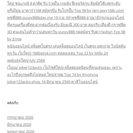
ใหม่ ชนะ/แพ้ 8 ตาติด รับ 5 หมื่น เกมดัง ฟีเจอร์ครบ สัมผัสโต๊ะสดระดับ
พรีเมียม บาคาร่า168 สมัครปุ๊บ รับโปรปั๊บ Top 58 by Jani sexy168c.com
พุซซี่888 pussy888play.me 19 ก.ย. 69 พุซซี่888 อาณาจักรเกมออนไลน์
ที่ครบเครื่องที่สุด ฝากต่อเนื่องรับ อัญมณี 300 บาท สมจริง เสียงดี กราฟฟิค
3D คนเล่นไม่ต่ำกว่าแสนทุกวัน pussy888 กดสมัคร รับความสนุก Top 98
by Ernie
พนันออนไลน์ สล็อตเว็บตรง เล่นสล็อตออนไลน์ เว็บตรง แตกง่าย โบนัสคุ้ม
ทุกวัน เว็บใหญ่ 188bets4.com ทดลองเล่น Top 23 by Milla 24
websiteใหญ่ July 2569
เว็บแม่ joker123auto เว็บไซต์ใหญ่ สล็อตยอดนิยมที่คนเล่นเยอะ เพราะ
อะไรถึงถูกพูดถึงไม่หยุด ใหม่ล่าสุด Top 74 by Krystyna
joker123auto.shop 14 มิถุนายน 2569 คาสิโนออนไลน์
คลังเก็บ
กรกฎาคม 2026
มิถุนายน 2026
พฤษภาคม 2026