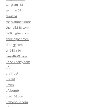
tangtem168
temmax69
texas24
thaisiambet.store
thehulk888.com
tia8kingbet.com
tia8kingbet.com
tkbpgg.com
tr1688.info
tree78999.com
udee365day.com
ufa
ufa11bet
ufa191
ufa88
ufabomb
ufad168.com
ufaheno88.com