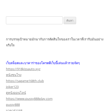
ค้นหา
สำหรับ:
การบรรลุเป้าหมายมักมากับการตัดสินใจของเราในเวลาที่เรารับมันอย่าง
จริงใจ
เว็บสล็อตและบาคาร่าของโครตดีเว็บนี้เล่นแล้วรวยจัดๆ
https://918kissauto.xyz
หนังชนโรง
https://sagame168th.club
joker123
ดูหนังออนไลน์
https://www.pussy888play.com
pussy888
บาคาร่า168