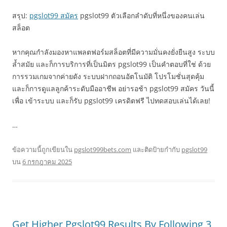
สรุป:
pgslot99 สมัคร
pgslot99 ตัวเลือกลำดับที่หนึ่งของคนเล่น
สล็อต
หากคุณกำลังมองหาแพลตฟอร์มสล็อตที่มีความมั่นคงยั่งยืนสูง ระบบ
ล้ำสมัย และก็การบริการที่เป็นมิตร pgslot99 เป็นคำตอบที่ใช่ ด้วย
การรวมเกมจากค่ายดัง ระบบฝากถอนอัตโนมัติ โปรโมชั่นสุดคุ้ม
และก็การดูแลลูกค้าระดับมืออาชีพ อย่ารอช้า pgslot99 สมัคร วันนี้
เพื่อ เข้าระบบ และก็รับ pgslot99 เครดิตฟรี ไปทดสอบเล่นได้เลย!
…
ข้อความนี้ถูกเขียนใน
pgslot999bets.com
และติดป้ายกำกับ
pgslot99
บน
6 กรกฎาคม 2025
Get Higher Pgslot99 Results By Following 3