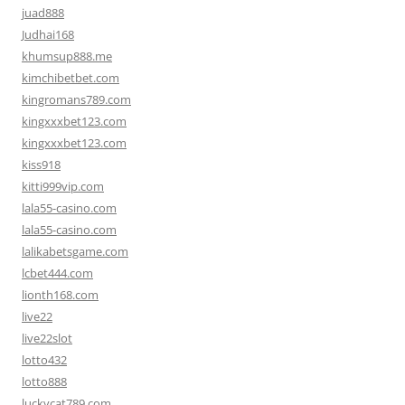
juad888
Judhai168
khumsup888.me
kimchibetbet.com
kingromans789.com
kingxxxbet123.com
kingxxxbet123.com
kiss918
kitti999vip.com
lala55-casino.com
lala55-casino.com
lalikabetsgame.com
lcbet444.com
lionth168.com
live22
live22slot
lotto432
lotto888
luckycat789.com