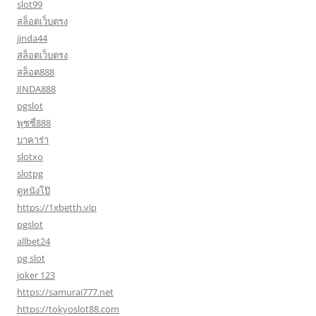
slot99
สล็อตเว็บตรง
jinda44
สล็อตเว็บตรง
สล็อต888
JINDA888
pgslot
พุซซี่888
บาคาร่า
slotxo
slotpg
ดูหนังโป๊
https://1xbetth.vip
pgslot
allbet24
pg slot
joker 123
https://samurai777.net
https://tokyoslot88.com