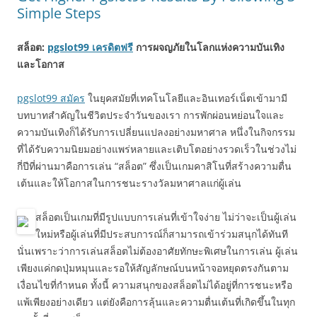
Simple Steps
สล็อต:
pgslot99 เครดิตฟรี
การผจญภัยในโลกแห่งความบันเทิง
และโอกาส
pgslot99 สมัคร
ในยุคสมัยที่เทคโนโลยีและอินเทอร์เน็ตเข้ามามี
บทบาทสำคัญในชีวิตประจำวันของเรา การพักผ่อนหย่อนใจและ
ความบันเทิงก็ได้รับการเปลี่ยนแปลงอย่างมหาศาล หนึ่งในกิจกรรม
ที่ได้รับความนิยมอย่างแพร่หลายและเติบโตอย่างรวดเร็วในช่วงไม่
กี่ปีที่ผ่านมาคือการเล่น “สล็อต” ซึ่งเป็นเกมคาสิโนที่สร้างความตื่น
เต้นและให้โอกาสในการชนะรางวัลมหาศาลแก่ผู้เล่น
สล็อตเป็นเกมที่มีรูปแบบการเล่นที่เข้าใจง่าย ไม่ว่าจะเป็นผู้เล่น
ใหม่หรือผู้เล่นที่มีประสบการณ์ก็สามารถเข้าร่วมสนุกได้ทันที
นั่นเพราะว่าการเล่นสล็อตไม่ต้องอาศัยทักษะพิเศษในการเล่น ผู้เล่น
เพียงแค่กดปุ่มหมุนและรอให้สัญลักษณ์บนหน้าจอหยุดตรงกันตาม
เงื่อนไขที่กำหนด ทั้งนี้ ความสนุกของสล็อตไม่ได้อยู่ที่การชนะหรือ
แพ้เพียงอย่างเดียว แต่ยังคือการลุ้นและความตื่นเต้นที่เกิดขึ้นในทุก