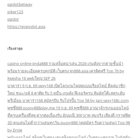
pgslotbetway
joker123
pgslot
https://gogoslot.asia
เรื่องล่าสุด
casino online jinda888 รวมสล็อตน่าเล่น 2026 เกมดังจากค่ายชั้นนำ
พร้อมรายละเอียดครบทุกมิติ เว็บตรง Jin888.asia เครดิตฟรี Top 76 by
Keesha 16 webใหญ่ SEP 26
บาคาร่า 9 ก.ย. 69 sexy168 เปิดโลกเกมไพ่สดแบบเรียลไทม์ ดีลสมาชิก
ใหม่ ชนะ/แพ้ 8 ตาติด รับ 5 หมื่น เกมดัง ฟีเจอร์ครบ สัมผัสโต๊ะสดระดับ
พรีเมียม บาคาร่า168 สมัครปุ๊บ รับโปรปั๊บ Top 58 by Jani sexy168c.com
พุซซี่888 pussy888play.me 19 ก.ย. 69 พุซซี่888 อาณาจักรเกมออนไลน์
ที่ครบเครื่องที่สุด ฝากต่อเนื่องรับ อัญมณี 300 บาท สมจริง เสียงดี กราฟฟิค
3D คนเล่นไม่ต่ำกว่าแสนทุกวัน pussy888 กดสมัคร รับความสนุก Top 98
by Ernie
พนันออนไลน์ สล็อตเว็บตรง เล่นสล็อตออนไลน์ เว็บตรง แตกง่าย โบนัสคุ้ม