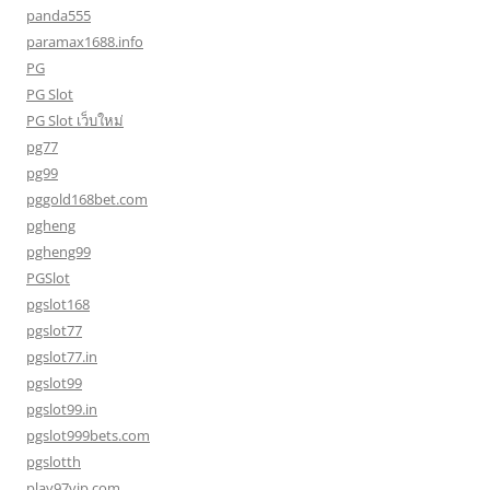
panda555
paramax1688.info
PG
PG Slot
PG Slot เว็บใหม่
pg77
pg99
pggold168bet.com
pgheng
pgheng99
PGSlot
pgslot168
pgslot77
pgslot77.in
pgslot99
pgslot99.in
pgslot999bets.com
pgslotth
play97vip.com