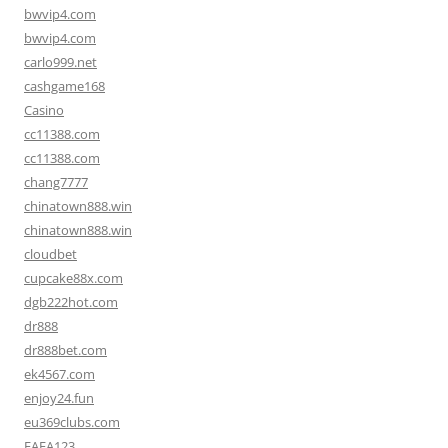
bwvip4.com
bwvip4.com
carlo999.net
cashgame168
Casino
cc11388.com
cc11388.com
chang7777
chinatown888.win
chinatown888.win
cloudbet
cupcake88x.com
dgb222hot.com
dr888
dr888bet.com
ek4567.com
enjoy24.fun
eu369clubs.com
FAFA123