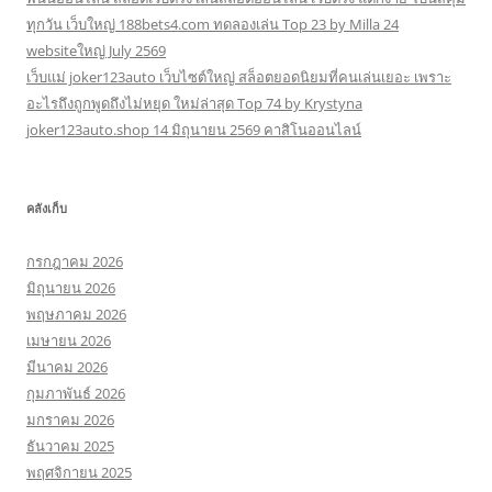
ทุกวัน เว็บใหญ่ 188bets4.com ทดลองเล่น Top 23 by Milla 24
websiteใหญ่ July 2569
เว็บแม่ joker123auto เว็บไซต์ใหญ่ สล็อตยอดนิยมที่คนเล่นเยอะ เพราะ
อะไรถึงถูกพูดถึงไม่หยุด ใหม่ล่าสุด Top 74 by Krystyna
joker123auto.shop 14 มิถุนายน 2569 คาสิโนออนไลน์
คลังเก็บ
กรกฎาคม 2026
มิถุนายน 2026
พฤษภาคม 2026
เมษายน 2026
มีนาคม 2026
กุมภาพันธ์ 2026
มกราคม 2026
ธันวาคม 2025
พฤศจิกายน 2025