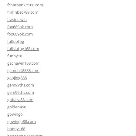
fcharoenkit168.com
finfinbet789.com
fiwdee.win
fox689ok.com
fox689ok.com
fullslotpg
fullslotpg168.com
funny18
gachawin168.com
gamehit8888.com
gaojing888
gem99ths.com
gem99ths.com
gobaza88.com
golden456
gowingo
gowingo88.com
happy168
hengheng9899.com