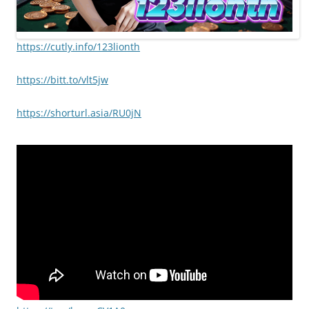
https://cutly.info/123lionth
https://bitt.to/vlt5jw
https://shorturl.asia/RU0jN