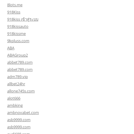
8lots.me
918Kiss
918kiss เข้าสู่ระบบ
918kissauto
918kissme
9kpluss.com
ABA
ABAGroup2
abbet789.com
abbet789.com
adm789.vip
allbet24hr
allone745s.com
alot666
ambking
ambnovabet.com
asb9999.com
asb9999.com
audi688.com