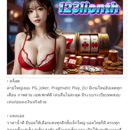
• สล็อต
ค่ายใหญ่เยอะ PG, Joker, Pragmatic Play, JILI มีเกมใหม่อัปเดตทุก
เดือน ภาพสวย เอฟเฟกต์ดี เล่นลื่นไม่สะดุด มีระบบระเบียบทดสอบ
เล่นก่อนลงเงินจริงด้วย
• แทงบอล
ราคาน้ำดี มีบอลให้เลือกแทงทุกลีกทั้งเล็กใหญ่ บอลไทยก็มี ครบทุก
ตลาดตั้งแต่เต็ง สเต็ป สูงต่ำ ครึ่งแรกเต็มเวลา เปิดให้แทงกันแบบเรี