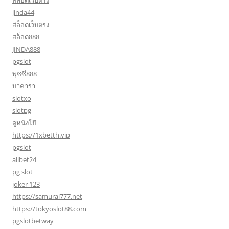
jinda44
สล็อตเว็บตรง
สล็อต888
JINDA888
pgslot
พุซซี่888
บาคาร่า
slotxo
slotpg
ดูหนังโป๊
https://1xbetth.vip
pgslot
allbet24
pg slot
joker 123
https://samurai777.net
https://tokyoslot88.com
pgslotbetway