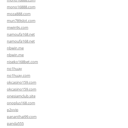
mono16888.com
moza888.com
mun789slot.com
mwin9s.com
namoufa168.net
namoufa168.net
nbwin.me
nbwin.me
niseko168bet.com
no1huay
no1huay.com
okcasino159.com
okcasino159.com
onesiamclub.site
onoplus168.com
p2vvip
pananthai99.com
panda555