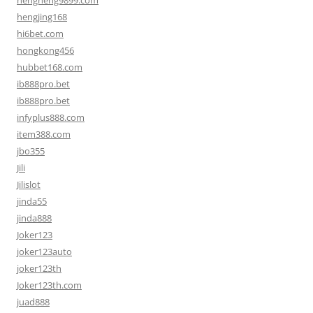
hengjing168
hi6bet.com
hongkong456
hubbet168.com
ib888pro.bet
ib888pro.bet
infyplus888.com
item388.com
jbo355
Jili
Jilislot
jinda55
jinda888
Joker123
joker123auto
joker123th
Joker123th.com
juad888