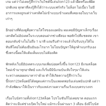
เกม แต่ว่าไม่เคยรู้สึกว่าเว็บไซต์นี้เล่นlion123 แล้วฝืดหรือแพ้ผิด
ปกติเลย ทุกตาที่ลงรู้สึกได้ว่าระบบแฟร์จริง ไม่ล็อก ไม่เบี้ยว ไม่มี
อาการแทงถูกแต่ว่าเครดิตไม่เข้าแบบเข้าแผนที่เคยเจอในบางเว็บ
เก่าๆ
อีกอย่างที่ต้องดูคือความใส่ใจของแอดมิน ผมเคยมีปัญหาเล็กๆเรื่อง
เครดิตไม่อัปเดตในระบบตอนฝากช่วงตีสอง พอทักไปที่แชตสด เขา
ตอบกลับข้างในไม่ถึง 1 นาที แถมรีบสำรวจแล้วก็ปรับปรุงให้ใน
ทันทีโดยไม่ต้องยืนยันอะไรมาก ไม่โยนปัญหาให้ลูกค้าแบกรับเอง
ซึ่งตรงนี้ผมให้แต้มเต็มแบบไม่ต้องคิด
พักหลังเว็บมีอัปเดตระบบเกมเพิ่มบ่อยครั้งขึ้น lion123 มีเกมสล็อต
ใหม่เข้ามาทุกอาทิตย์ และก็เริ่มมีมินิเกมบันเทิงใจๆมาให้เล่น
ระหว่างคอยผลบาคาร่าด้วย ทำให้เกิดความรู้สึกว่าเว็บ
นี้lion123สล็อตมิได้หยุดแค่การเป็นแพลตฟอร์มเล่นพนันปกติ แต่ว่า
กำลังพัฒนาให้เป็นราวกับแหล่งรวมความรื่นเริงแบบครบวงจร
เรื่องโบนัสรวมทั้งlion123สล็อต โปรโมชันก็ไม่เคยขาด ตอนแรก
คิดว่าจะมีแค่ช่วงเปิดเว็บใหม่ แม้กระนั้นผ่านมา 3 เดือน ยังมีโบนัส