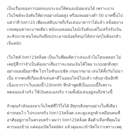
เป็นเรื่องของการออกแบบระบบให้คนงบน้อยเล่นได้ เพราะบาง
เว็บไซต์จะบังคับให้ฝากอย่างน้อยสูง หรือแทงอย่างต่ำ 50 บาทขึ้นไป
แต่ว่าที่ lion123 เพียงแค่สิบบาทก็เริ่มเล่นบาคาร่าได้แล้ว สล็อตบาง
เกมหมุนตาละบาทเดียว พนันบอลออนไลน์เริ่มต้นแค่ใบเสร็จรับเงิน
ละสิบบาท คนไหนกันที่งบประมาณน้อยก็สนุกได้สบายๆไม่ต้องกลัว
เจ็บหนัก
เว็บไซต์ lion123สล็อต เป็นเว็บที่ผมคิดว่าเล่นแล้วไม่โดนหลอก ไม่
เคยรู้สึกว่าจำเป็นต้องมาเสี่ยงว่าจะถอนเงินได้ไหม ระบบทุกสิ่งทุก
อย่างมองมืออาชีพ โปรโมชันแน่ชัด เกมมากมาย เล่นได้ทั้งวันไม่น่า
เบื่อ จากคนที่เกือบเลิกเล่นคาสิโนออนไลน์ไปแล้ว กลับมาอินอีกที
เนื่องจากว่าเว็บแห่งนี้123lionth ที่กล้าพูดที่เป็นแบบนี้ก็เพราะ
ทดลองแล้วจริง ใช้เงินตนเองจริง รวมทั้งยังเล่นอยู่จนถึงช่วงนี้
ถ้าคุณกำลังมองหาเว็บไซต์ที่ไว้ใจได้ มีทุกๆสิ่งทุกๆอย่างในที่เดียว
ฝากถอนไว โปรแจกจริง lion123สล็อต และดูแลลูกค้าเหมือนคนที่
อาศัยอยู่ภายในครอบครัว ผมว่า lion123สล็อต คือตัวเลือกที่คุณไม่
ควรมองข้าม แค่ลองเปิดใจสมัคร แล้วคุณจะเข้าจิตใจว่าเพราะเหตุ