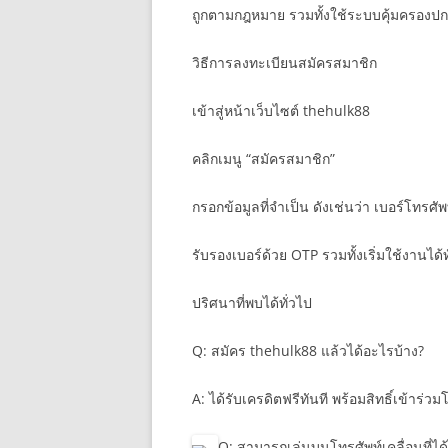
ถูกตามกฎหมาย รวมทั้งใช้ระบบคุ้มครองปก
วิธีการลงทะเบียนสมัครสมาชิก
เข้าสู่หน้าเว็บไซต์ thehulk88
คลิกเมนู “สมัครสมาชิก”
กรอกข้อมูลที่จำเป็น ดังเช่นว่า เบอร์โทรศัพ
รับรองเบอร์ด้วย OTP รวมทั้งเริ่มใช้งานได้ท
ปริศนาที่พบได้ทั่วไป
Q: สมัคร thehulk88 แล้วได้อะไรบ้าง?
A: ได้รับเครดิตฟรีทันที พร้อมสิทธิ์เข้าร
Q: สามารถเล่นบนโทรศัพท์เคลื่อนที่ได