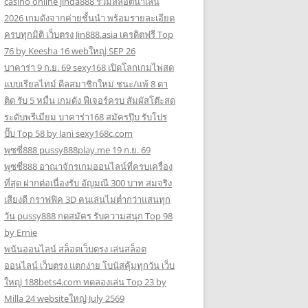
casino online jinda888 รวมสล็อตน่าเล่น
2026 เกมดังจากค่ายชั้นนำ พร้อมรายละเอียด
ครบทุกมิติ เว็บตรง Jin888.asia เครดิตฟรี Top
76 by Keesha 16 webใหญ่ SEP 26
บาคาร่า 9 ก.ย. 69 sexy168 เปิดโลกเกมไพ่สด
แบบเรียลไทม์ ดีลสมาชิกใหม่ ชนะ/แพ้ 8 ตา
ติด รับ 5 หมื่น เกมดัง ฟีเจอร์ครบ สัมผัสโต๊ะสด
ระดับพรีเมียม บาคาร่า168 สมัครปุ๊บ รับโปร
ปั๊บ Top 58 by Jani sexy168c.com
พุซซี่888 pussy888play.me 19 ก.ย. 69
พุซซี่888 อาณาจักรเกมออนไลน์ที่ครบเครื่อง
ที่สุด ฝากต่อเนื่องรับ อัญมณี 300 บาท สมจริง
เสียงดี กราฟฟิค 3D คนเล่นไม่ต่ำกว่าแสนทุก
วัน pussy888 กดสมัคร รับความสนุก Top 98
by Ernie
พนันออนไลน์ สล็อตเว็บตรง เล่นสล็อต
ออนไลน์ เว็บตรง แตกง่าย โบนัสคุ้มทุกวัน เว็บ
ใหญ่ 188bets4.com ทดลองเล่น Top 23 by
Milla 24 websiteใหญ่ July 2569