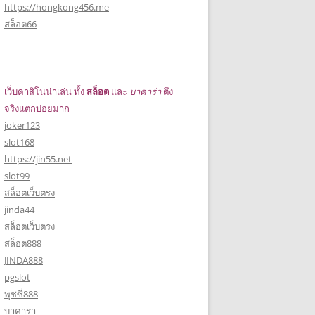
https://hongkong456.me
สล็อต66
เว็บคาสิโนน่าเล่น ทั้ง
สล็อต
และ
บาคาร่า
ตึง
จริงแตกบ่อยมาก
joker123
slot168
https://jin55.net
slot99
สล็อตเว็บตรง
jinda44
สล็อตเว็บตรง
สล็อต888
JINDA888
pgslot
พุซซี่888
บาคาร่า