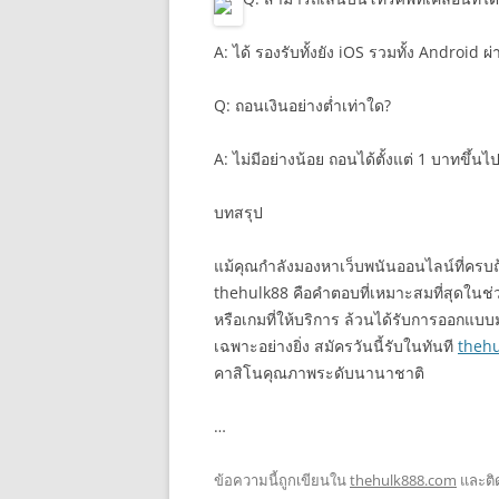
A: ได้ รองรับทั้งยัง iOS รวมทั้ง Androi
Q: ถอนเงินอย่างต่ำเท่าใด?
A: ไม่มีอย่างน้อย ถอนได้ตั้งแต่ 1 บาทขึ้นไ
บทสรุป
แม้คุณกำลังมองหาเว็บพนันออนไลน์ที่ครบถ
thehulk88 คือคำตอบที่เหมาะสมที่สุดในช่
หรือเกมที่ให้บริการ ล้วนได้รับการออก
เฉพาะอย่างยิ่ง สมัครวันนี้รับในทันที
thehu
คาสิโนคุณภาพระดับนานาชาติ
…
ข้อความนี้ถูกเขียนใน
thehulk888.com
และติ