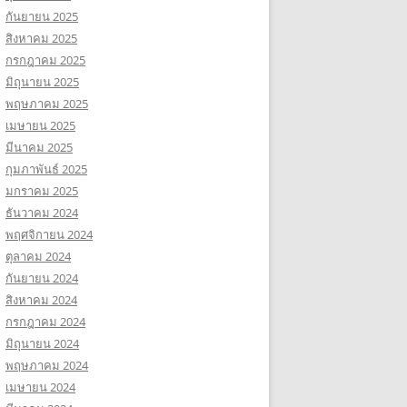
กันยายน 2025
สิงหาคม 2025
กรกฎาคม 2025
มิถุนายน 2025
พฤษภาคม 2025
เมษายน 2025
มีนาคม 2025
กุมภาพันธ์ 2025
มกราคม 2025
ธันวาคม 2024
พฤศจิกายน 2024
ตุลาคม 2024
กันยายน 2024
สิงหาคม 2024
กรกฎาคม 2024
มิถุนายน 2024
พฤษภาคม 2024
เมษายน 2024