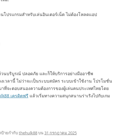
d ผ่านโปรแกรมสำหรับเล่นอินเตอร์เน็ต ไม่ต้องโหลดแอป
ป
้วนบริบูรณ์ ปลอดภัย และก็ให้บริการอย่างมืออาชีพ
วงเวลานี้ ไม่ว่าจะเป็นระบบสมัคร ระบบเข้าใช้งาน โปรโมชั่น
แบบมาที่จะตอบสนองความต้องการของผู้เล่นคนประเทศไทยโดย
lk88 เครดิตฟรี
แล้วเริ่มทางความสนุกสนานร่าเริงไปกับเกม
ดป้ายกำกับ
thehulk88
บน
31 กรกฎาคม 2025