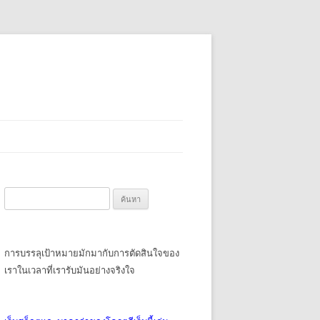
ค้นหา
สำหรับ:
การบรรลุเป้าหมายมักมากับการตัดสินใจของ
เราในเวลาที่เรารับมันอย่างจริงใจ