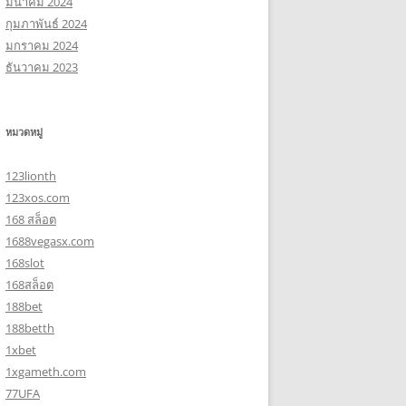
มีนาคม 2024
กุมภาพันธ์ 2024
มกราคม 2024
ธันวาคม 2023
หมวดหมู่
123lionth
123xos.com
168 สล็อต
1688vegasx.com
168slot
168สล็อต
188bet
188betth
1xbet
1xgameth.com
77UFA