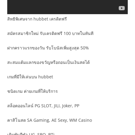
สิทธิพิเศษจาก hubbet เครดิตฟรี
สมัครสมาชิกใหม่ รับเครดิตฟรี 100 บาทในทันที
ฝากคราวแรกของวัน รับโบนัสเพิ่มสูงสุด 50%
สะสมแต้มแลกของขวัญหรือถอนเป็นเงินสดได้
เกมที่มีให้เล่นบน hubbet
ชนิดเกม ค่ายเกมที่ให้บริการ
สล็อตออนไลน์ PG SLOT, JILI, Joker, PP
คาสิโนสด SA Gaming, AE Sexy, WM Casino
เดิมพันกีฬา UG, SBO, BTi