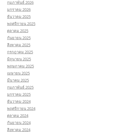
กุมภาพันธ์ 2026
มกราคม 2026
ธันวาคม 2025
พฤศจิกายน 2025
ตุลาคม 2025
กันยายน 2025
สิงหาคม 2025
กรกฎาคม 2025
มิถุนายน 2025
พฤษภาคม 2025
เมษายน 2025
มีนาคม 2025
กุมภาพันธ์ 2025
มกราคม 2025
ธันวาคม 2024
พฤศจิกายน 2024
ตุลาคม 2024
กันยายน 2024
สิงหาคม 2024