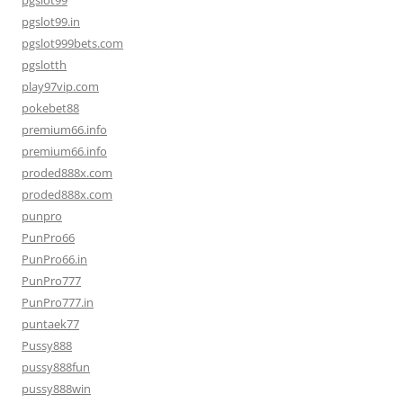
pgslot99
pgslot99.in
pgslot999bets.com
pgslotth
play97vip.com
pokebet88
premium66.info
premium66.info
proded888x.com
proded888x.com
punpro
PunPro66
PunPro66.in
PunPro777
PunPro777.in
puntaek77
Pussy888
pussy888fun
pussy888win