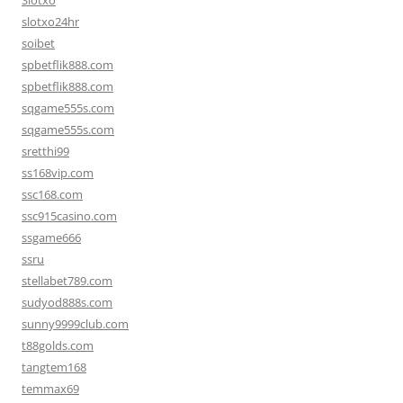
Slotxo
slotxo24hr
soibet
spbetflik888.com
spbetflik888.com
sqgame555s.com
sqgame555s.com
sretthi99
ss168vip.com
ssc168.com
ssc915casino.com
ssgame666
ssru
stellabet789.com
sudyod888s.com
sunny9999club.com
t88golds.com
tangtem168
temmax69