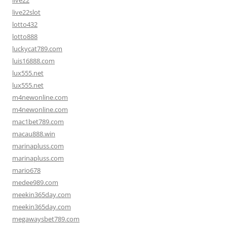
live22
live22slot
lotto432
lotto888
luckycat789.com
luis16888.com
lux555.net
lux555.net
m4newonline.com
m4newonline.com
mac1bet789.com
macau888.win
marinapluss.com
marinapluss.com
mario678
medee989.com
meekin365day.com
meekin365day.com
megawaysbet789.com