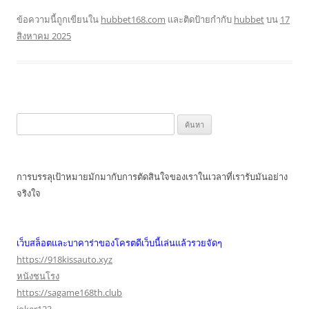
ข้อความนี้ถูกเขียนใน
hubbet168.com
และติดป้ายกำกับ
hubbet
บน
17
สิงหาคม 2025
ค้นหา
สำหรับ:
การบรรลุเป้าหมายมักมากับการตัดสินใจของเราในเวลาที่เรารับมันอย่าง
จริงใจ
เว็บสล็อตและบาคาร่าของโครตดีเว็บนี้เล่นแล้วรวยจัดๆ
https://918kissauto.xyz
หนังชนโรง
https://sagame168th.club