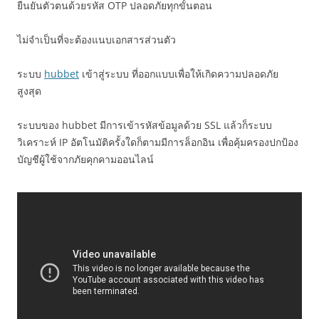
ยืนยันตัวตนด้วยรหัส OTP ปลอดภัยทุกขั้นตอน
ไม่จำเป็นที่จะต้องแนบเอกสารส่วนตัว
ระบบ
hubbet
เข้าสู่ระบบ ที่ออกแบบเพื่อให้เกิดความปลอดภัย
สูงสุด
ระบบของ hubbet มีการเข้ารหัสข้อมูลด้วย SSL แล้วก็ระบบ
วิเคราะห์ IP อัตโนมัติครั้งใดก็ตามมีการล็อกอิน เพื่อคุ้มครองปกป้อง
บัญชีผู้ใช้จากภัยคุกคามออนไลน์