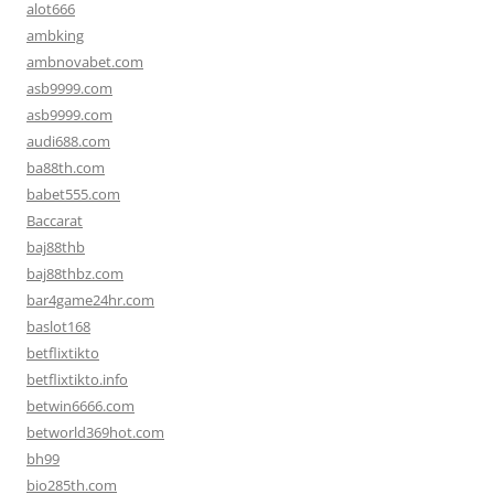
alot666
ambking
ambnovabet.com
asb9999.com
asb9999.com
audi688.com
ba88th.com
babet555.com
Baccarat
baj88thb
baj88thbz.com
bar4game24hr.com
baslot168
betflixtikto
betflixtikto.info
betwin6666.com
betworld369hot.com
bh99
bio285th.com