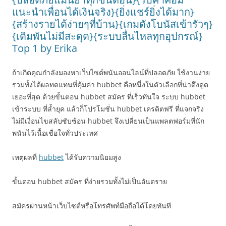
แนะนำเพื่อนได้เงินจริง}{ยิ่งแชร์ยิ่งได้มาก}
{สร้างรายได้ง่ายๆที่บ้าน}{เกมดังโบนัสเข้ารัวๆ}
{เดิมพันไม่มีสะดุด}{ระบบลื่นไหลทุกอุปกรณ์}
Top 1 by Erika
ถ้าเกิดคุณกำลังมองหาเว็บไซต์พนันออนไลน์ที่ปลอดภัย ใช้งานง่าย
รวมทั้งได้ผลทดแทนที่คุ้มค่า hubbet คือหนึ่งในตัวเลือกที่น่าดึงดูด
เยอะที่สุด ด้วยขั้นตอน hubbet สมัคร ที่เร็วทันใจ ระบบ hubbet
เข้าระบบ ที่ล้ำยุค แล้วก็โปรโมชั่น hubbet เครดิตฟรี ที่แจกจริง
ไม่มีเงื่อนไขสลับซับซ้อน hubbet จึงเปลี่ยนเป็นแพลตฟอร์มที่นัก
พนันไว้เนื้อเชื่อใจทั่วประเทศ
เหตุผลที่
hubbet
ได้รับความนิยมสูง
ขั้นตอน hubbet สมัคร ที่ง่ายรวมทั้งไม่เป็นอันตราย
สมัครผ่านหน้าเว็บไซต์หรือโทรศัพท์มือถือได้โดยทันที