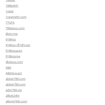
188bet
188betth
1xbet
1xgameth.com
77UFA
789pluss.com
8lots.me
918Kiss
918kiss เข้าสู่ระบบ
918kissauto
918kissme
9kpluss.com
ABA
ABAGroup2
abbet789.com
abbet789.com
adm789.vip
allbet24hr
allone745s.com