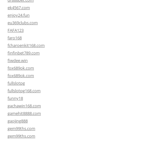
dr888bet.com
ek4567.com
enjoy24.fun
eu369clubs.com
FAFA123
faro168
fcharoenkit168.com
finfinbet789.com
fiwdee.win
fox689ok.com
fox689ok.com
fullslotpg
fullslotpg168.com
funny18
gachawin168.com
gamehit8888.com
gaojing888
gem99ths.com
gem99ths.com