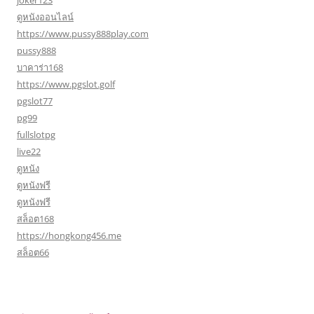
joker123
ดูหนังออนไลน์
https://www.pussy888play.com
pussy888
บาคาร่า168
https://www.pgslot.golf
pgslot77
pg99
fullslotpg
live22
ดูหนัง
ดูหนังฟรี
ดูหนังฟรี
สล็อต168
https://hongkong456.me
สล็อต66