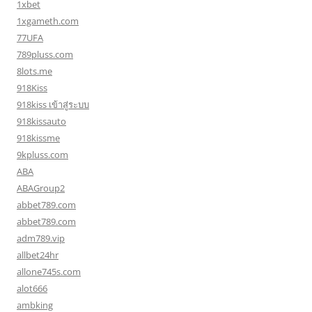
1xbet
1xgameth.com
77UFA
789pluss.com
8lots.me
918Kiss
918kiss เข้าสู่ระบบ
918kissauto
918kissme
9kpluss.com
ABA
ABAGroup2
abbet789.com
abbet789.com
adm789.vip
allbet24hr
allone745s.com
alot666
ambking