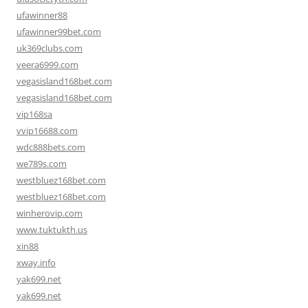
ufawinner88
ufawinner99bet.com
uk369clubs.com
veera6999.com
vegasisland168bet.com
vegasisland168bet.com
vip168sa
vvip16688.com
wdc888bets.com
we789s.com
westbluez168bet.com
westbluez168bet.com
winherovip.com
www.tuktukth.us
xin88
xway.info
yak699.net
yak699.net