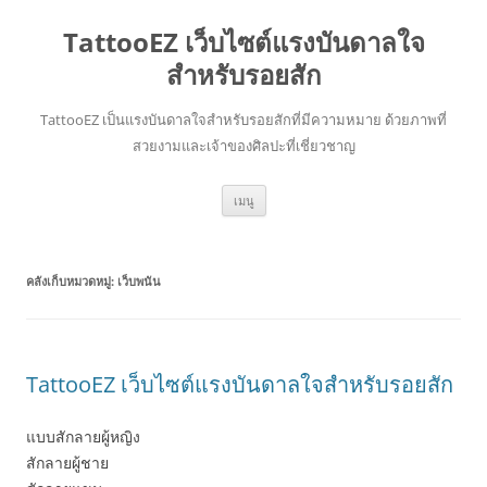
TattooEZ เว็บไซต์แรงบันดาลใจ
สำหรับรอยสัก
TattooEZ เป็นแรงบันดาลใจสำหรับรอยสักที่มีความหมาย ด้วยภาพที่
สวยงามและเจ้าของศิลปะที่เชี่ยวชาญ
ข้าม
เมนู
ไป
ยัง
เนื้อหา
คลังเก็บหมวดหมู่:
เว็บพนัน
TattooEZ เว็บไซต์แรงบันดาลใจสำหรับรอยสัก
แบบสักลายผู้หญิง
สักลายผู้ชาย