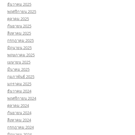
ธันวาคม 2025
พฤศจิกายน 2025
ตุลาคม 2025
กันยายน 2025
สิงหาคม 2025
กรกฎาคม 2025
มิถุนายน 2025
พฤษภาคม 2025
เมษายน 2025
มีนาคม 2025
กุมภาพันธ์ 2025
มกราคม 2025
ธันวาคม 2024
พฤศจิกายน 2024
ตุลาคม 2024
กันยายน 2024
สิงหาคม 2024
กรกฎาคม 2024
มิถุนายน 2024