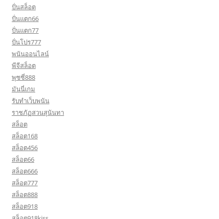
ปั่นสล็อต
ปั่นแตก66
ปั่นแตก77
ปั่นโปร777
พนันออนไลน์
พีจีสล็อต
พุซซี่888
มันนี่เกม
รับทำเว็บพนัน
ราชภัฏสวนสุนันทา
สล็อต
สล็อต168
สล็อต456
สล็อต66
สล็อต666
สล็อต777
สล็อต888
สล็อต918
สล็อต918kiss