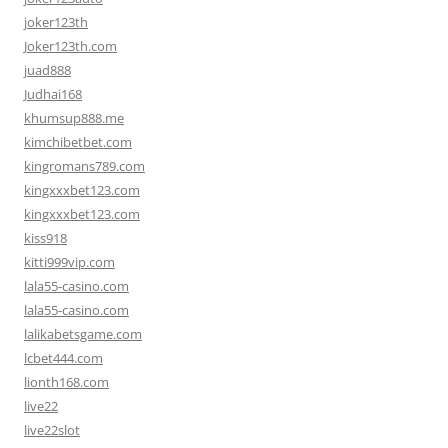
joker123th
Joker123th.com
juad888
Judhai168
khumsup888.me
kimchibetbet.com
kingromans789.com
kingxxxbet123.com
kingxxxbet123.com
kiss918
kitti999vip.com
lala55-casino.com
lala55-casino.com
lalikabetsgame.com
lcbet444.com
lionth168.com
live22
live22slot