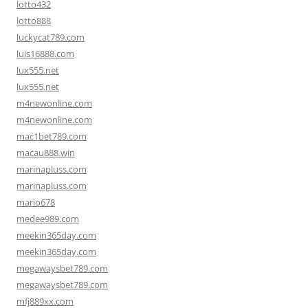
lotto432
lotto888
luckycat789.com
luis16888.com
lux555.net
lux555.net
m4newonline.com
m4newonline.com
mac1bet789.com
macau888.win
marinapluss.com
marinapluss.com
mario678
medee989.com
meekin365day.com
meekin365day.com
megawaysbet789.com
megawaysbet789.com
mfj889xx.com