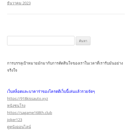
ธันวาคม 2023
ค้นหา
สำหรับ:
การบรรลุเป้าหมายมักมากับการตัดสินใจของเราในเวลาที่เรารับมันอย่าง
จริงใจ
เว็บสล็อตและบาคาร่าของโครตดีเว็บนี้เล่นแล้วรวยจัดๆ
https://918kissauto.xyz
หนังชนโรง
https://sagame168th.club
joker123
ดูหนังออนไลน์