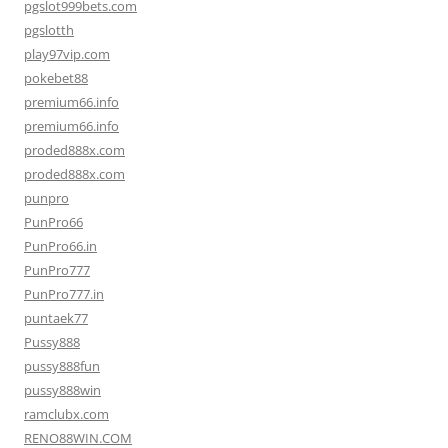
pgslot999bets.com
pgslotth
play97vip.com
pokebet88
premium66.info
premium66.info
proded888x.com
proded888x.com
punpro
PunPro66
PunPro66.in
PunPro777
PunPro777.in
puntaek77
Pussy888
pussy888fun
pussy888win
ramclubx.com
RENO88WIN.COM