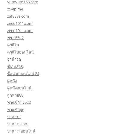
yumyum168.com
z5vip.me
zaf888s.com
zeed1911.com
zeed1911.com
zeus66v2
คาสิโน
คาสิโนออนไลน์
จำนำรถ
ซีเกมส์68
ซื้อหวยออนไลน์ 24
ดูหนัง
ดูหนังออนไลน์
ถูกหวย88
ทางเข้า live22
ทางเข้าpg
บาคาร่า
บาคาร่า168
บาคาร่าออนไลน์