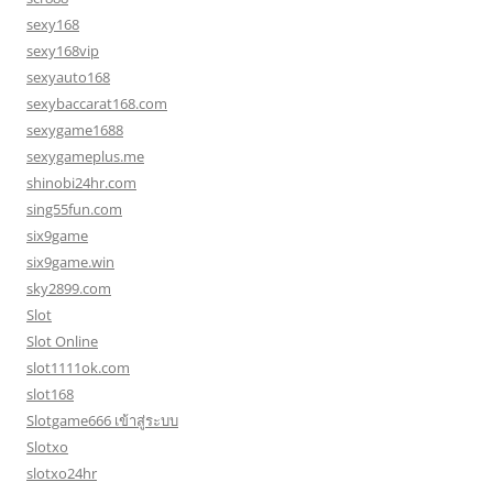
sexy168
sexy168vip
sexyauto168
sexybaccarat168.com
sexygame1688
sexygameplus.me
shinobi24hr.com
sing55fun.com
six9game
six9game.win
sky2899.com
Slot
Slot Online
slot1111ok.com
slot168
Slotgame666 เข้าสู่ระบบ
Slotxo
slotxo24hr