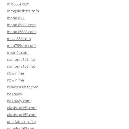
mib555s.com
mmgoldsbets.com
mono1688
mono16888.com
mono16888.com
moza888.com
mun789slot.com
mwin9s.com
namoufa168.net
namoufa168.net
nbwin.me
nbwin.me
niseko168bet.com
no1huay
no1huay.com
okcasino159.com
okcasino159.com
onesiamclub.site
onoplus168.com