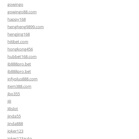
gowingo
gowingo88.com
happy168
hengheng9899.com
hengjing168
hi6bet.com
hongkong456
hubbet168.com
ib888pro.bet
ib888pro.bet
infyplus888.com
item388.com
jbo355
Jili
Jilislot
jinda55
jinda888
Joker123
joker123auto