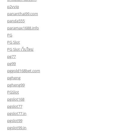
p2vvip
pananthai99.com
panda555
paramax1688.info
PG
PG Slot
PG Slot เว็บใหม่
pg77
pg99
pggold168bet.com
pgheng
pgheng99
PGSlot
pgslot168
pgslot77
pgslot77.in
pgslot99
pgslot99.in