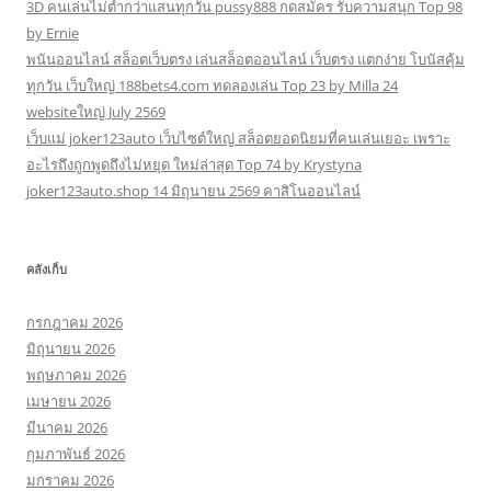
3D คนเล่นไม่ต่ำกว่าแสนทุกวัน pussy888 กดสมัคร รับความสนุก Top 98
by Ernie
พนันออนไลน์ สล็อตเว็บตรง เล่นสล็อตออนไลน์ เว็บตรง แตกง่าย โบนัสคุ้ม
ทุกวัน เว็บใหญ่ 188bets4.com ทดลองเล่น Top 23 by Milla 24
websiteใหญ่ July 2569
เว็บแม่ joker123auto เว็บไซต์ใหญ่ สล็อตยอดนิยมที่คนเล่นเยอะ เพราะ
อะไรถึงถูกพูดถึงไม่หยุด ใหม่ล่าสุด Top 74 by Krystyna
joker123auto.shop 14 มิถุนายน 2569 คาสิโนออนไลน์
คลังเก็บ
กรกฎาคม 2026
มิถุนายน 2026
พฤษภาคม 2026
เมษายน 2026
มีนาคม 2026
กุมภาพันธ์ 2026
มกราคม 2026