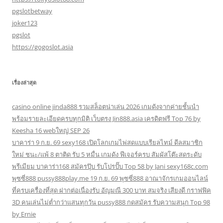
pgslotbetway
joker123
pgslot
https://gogoslot.asia
เรื่องล่าสุด
casino online jinda888 รวมสล็อตน่าเล่น 2026 เกมดังจากค่ายชั้นนำ
พร้อมรายละเอียดครบทุกมิติ เว็บตรง Jin888.asia เครดิตฟรี Top 76 by
Keesha 16 webใหญ่ SEP 26
บาคาร่า 9 ก.ย. 69 sexy168 เปิดโลกเกมไพ่สดแบบเรียลไทม์ ดีลสมาชิก
ใหม่ ชนะ/แพ้ 8 ตาติด รับ 5 หมื่น เกมดัง ฟีเจอร์ครบ สัมผัสโต๊ะสดระดับ
พรีเมียม บาคาร่า168 สมัครปุ๊บ รับโปรปั๊บ Top 58 by Jani sexy168c.com
พุซซี่888 pussy888play.me 19 ก.ย. 69 พุซซี่888 อาณาจักรเกมออนไลน์
ที่ครบเครื่องที่สุด ฝากต่อเนื่องรับ อัญมณี 300 บาท สมจริง เสียงดี กราฟฟิค
3D คนเล่นไม่ต่ำกว่าแสนทุกวัน pussy888 กดสมัคร รับความสนุก Top 98
by Ernie