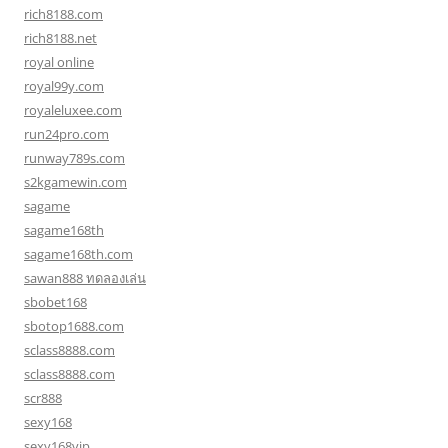
rich8188.com
rich8188.net
royal online
royal99y.com
royaleluxee.com
run24pro.com
runway789s.com
s2kgamewin.com
sagame
sagame168th
sagame168th.com
sawan888 ทดลองเล่น
sbobet168
sbotop1688.com
sclass8888.com
sclass8888.com
scr888
sexy168
sexy168vip