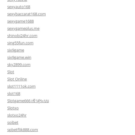
sexyauto168
sexybaccarat168.com
sexygame1688
sexygameplus.me
shinobi24hr.com
sing55fun.com
six9game
six9game.win
sky2899.com
Slot
Slot Online
slot1111ok.com
slot168
Slotgame666 เข้าสู่ระบบ
Slotxo
slotxo24hr
soibet
spbetflik888.com