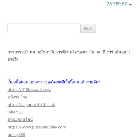
28 SEP 67
→
ค้นหา
สำหรับ:
การบรรลุเป้าหมายมักมากับการตัดสินใจของเราในเวลาที่เรารับมันอย่าง
จริงใจ
เว็บสล็อตและบาคาร่าของโครตดีเว็บนี้เล่นแล้วรวยจัดๆ
https://918kissauto.xyz
หนังชนโรง
https://sagame168th.club
joker123
ดูหนังออนไลน์
https://www.pussy888play.com
pussy888