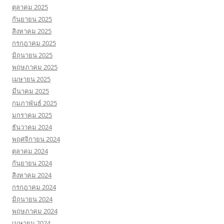
ตุลาคม 2025
กันยายน 2025
สิงหาคม 2025
กรกฎาคม 2025
มิถุนายน 2025
พฤษภาคม 2025
เมษายน 2025
มีนาคม 2025
กุมภาพันธ์ 2025
มกราคม 2025
ธันวาคม 2024
พฤศจิกายน 2024
ตุลาคม 2024
กันยายน 2024
สิงหาคม 2024
กรกฎาคม 2024
มิถุนายน 2024
พฤษภาคม 2024
เมษายน 2024