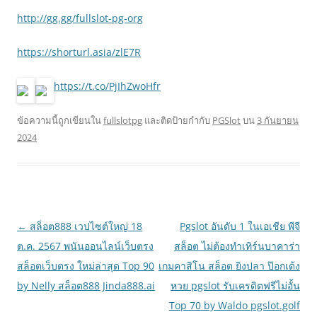
http://gg.gg/fullslot-pg-org
https://shorturl.asia/zlE7R
https://t.co/PjIhZwoHfr
ข้อความนี้ถูกเขียนใน
fullslotpg
และติดป้ายกำกับ
PGSlot
บน
3 กันยายน
2024
เมนู
←
สล็อต888 เวปไซต์ใหญ่ 18
Pgslot อันดับ 1 ในเอเชีย พีจี
นำทาง
ต.ค. 2567 พนันออนไลน์เว็บตรง
สล็อต ไม่ต้องทำเทิร์นบาคาร่า
เรื่อง
สล็อตเว็บตรง ใหม่ล่าสุด Top 90
เกมคาสิโน สล็อต ยิงปลา ป๊อกเด้ง
by Nelly สล็อต888 Jinda888.ai
หวย pgslot รับเครดิตฟรีไม่อั้น
Top 70 by Waldo pgslot.golf