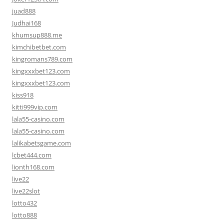
juad888
Judhai168
khumsup888.me
kimchibetbet.com
kingromans789.com
kingxxxbet123.com
kingxxxbet123.com
kiss918
kitti999vip.com
lala55-casino.com
lala55-casino.com
lalikabetsgame.com
lcbet444.com
lionth168.com
live22
live22slot
lotto432
lotto888