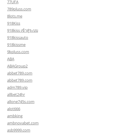
77UFA
789pluss.com
8lots.me
918Kiss
918kiss เข้าสู่ระบบ
918kissauto
918kissme
9kpluss.com
ABA
ABAGroup2
abbet789.com
abbet789.com
adm789.vip
allbet24hr
allone745s.com
alot666
ambking
ambnovabet.com
asb9999.com