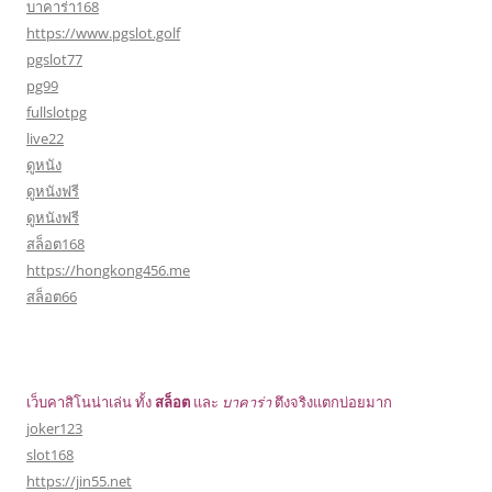
บาคาร่า168
https://www.pgslot.golf
pgslot77
pg99
fullslotpg
live22
ดูหนัง
ดูหนังฟรี
ดูหนังฟรี
สล็อต168
https://hongkong456.me
สล็อต66
เว็บคาสิโนน่าเล่น ทั้ง
สล็อต
และ
บาคาร่า
ตึงจริงแตกบ่อยมาก
joker123
slot168
https://jin55.net