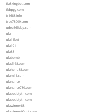
tia8kingbet.com
tkbpgg.com
tr1688.info
tree78999.com
udee365day.com
ufa
ufa11bet
ufa191
ufa88
ufabomb
ufad168.com
ufaheno88.com
ufam11.com
ufanance
ufanance789.com
ufasocietyth.com
ufasocietyth.com
ufawinner88
ufawinner99bet.com