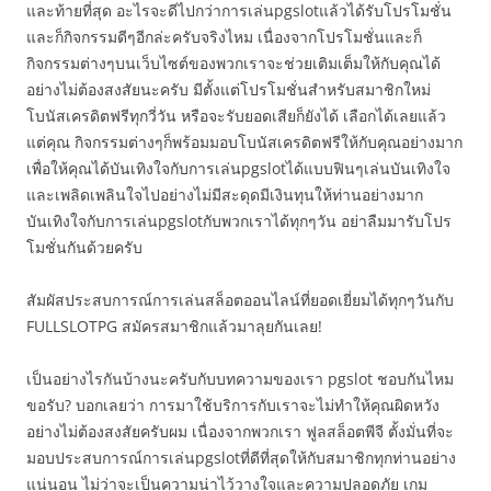
และท้ายที่สุด อะไรจะดีไปกว่าการเล่นpgslotแล้วได้รับโปรโมชั่น
และก็กิจกรรมดีๆอีกล่ะครับจริงไหม เนื่องจากโปรโมชั่นและก็
กิจกรรมต่างๆบนเว็บไซต์ของพวกเราจะช่วยเติมเต็มให้กับคุณได้
อย่างไม่ต้องสงสัยนะครับ มีตั้งแต่โปรโมชั่นสำหรับสมาชิกใหม่
โบนัสเครดิตฟรีทุกวี่วัน หรือจะรับยอดเสียก็ยังได้ เลือกได้เลยแล้ว
แต่คุณ กิจกรรมต่างๆก็พร้อมมอบโบนัสเครดิตฟรีให้กับคุณอย่างมาก
เพื่อให้คุณได้บันเทิงใจกับการเล่นpgslotได้แบบฟินๆเล่นบันเทิงใจ
และเพลิดเพลินใจไปอย่างไม่มีสะดุดมีเงินทุนให้ท่านอย่างมาก
บันเทิงใจกับการเล่นpgslotกับพวกเราได้ทุกๆวัน อย่าลืมมารับโปร
โมชั่นกันด้วยครับ
สัมผัสประสบการณ์การเล่นสล็อตออนไลน์ที่ยอดเยี่ยมได้ทุกๆวันกับ
FULLSLOTPG สมัครสมาชิกแล้วมาลุยกันเลย!
เป็นอย่างไรกันบ้างนะครับกับบทความของเรา pgslot ชอบกันไหม
ขอรับ? บอกเลยว่า การมาใช้บริการกับเราจะไม่ทำให้คุณผิดหวัง
อย่างไม่ต้องสงสัยครับผม เนื่องจากพวกเรา ฟูลสล็อตพีจี ตั้งมั่นที่จะ
มอบประสบการณ์การเล่นpgslotที่ดีที่สุดให้กับสมาชิกทุกท่านอย่าง
แน่นอน ไม่ว่าจะเป็นความน่าไว้วางใจและความปลอดภัย เกม