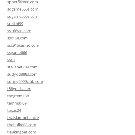
spbetflik888.com
sqgame555s.com
sqgame555s.com
sretthi99
ss168vip.com
ssc168.com
ssc915casino.com
ssgame666
ssru
stellabet789.com
sudyod888s.com
sunny9999club.com
t88golds.com
tangtem168
temmax69
texas24
thaisiambet.store
thehulk888.com
tia8kingbet.com