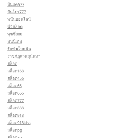
ปั่นแตก77
ปั่นโปร777
พนันออนไลน์
พีจีสล็อต
พุซซี่888
มันนี่เกม
รับทำเว็บพนัน
ราชภัฏสวนสุนันทา
สล็อต
สล็อต168
สล็อต456
สล็อต66
สล็อต666
สล็อต777
สล็อต888
สล็อต918
สล็อต918kiss
สล็อตpg
สล็อตxo