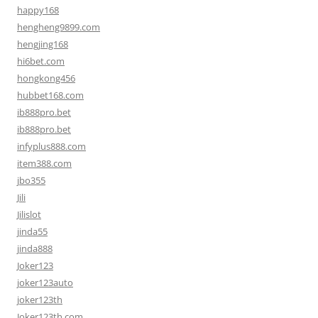
happy168
hengheng9899.com
hengjing168
hi6bet.com
hongkong456
hubbet168.com
ib888pro.bet
ib888pro.bet
infyplus888.com
item388.com
jbo355
Jili
Jilislot
jinda55
jinda888
Joker123
joker123auto
joker123th
Joker123th.com