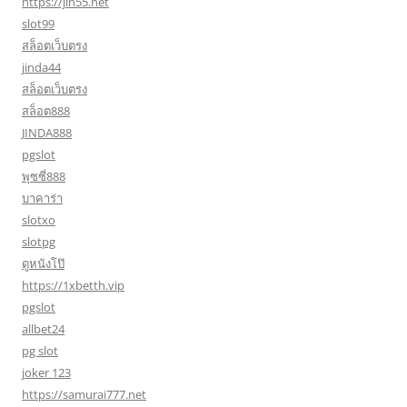
https://jin55.net
slot99
สล็อตเว็บตรง
jinda44
สล็อตเว็บตรง
สล็อต888
JINDA888
pgslot
พุซซี่888
บาคาร่า
slotxo
slotpg
ดูหนังโป๊
https://1xbetth.vip
pgslot
allbet24
pg slot
joker 123
https://samurai777.net