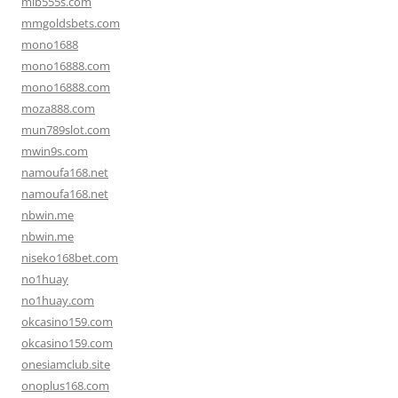
mib555s.com
mmgoldsbets.com
mono1688
mono16888.com
mono16888.com
moza888.com
mun789slot.com
mwin9s.com
namoufa168.net
namoufa168.net
nbwin.me
nbwin.me
niseko168bet.com
no1huay
no1huay.com
okcasino159.com
okcasino159.com
onesiamclub.site
onoplus168.com