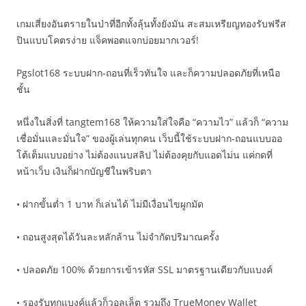
เกมเสี่ยงอันตรายในป่าที่อีกทั้งลุ้นทั้งยังมัน สะสมเหรียญทองรับฟรีส
ปินแบบโคตรง่าย แจ็คพอตแจกบ่อยมากเวอร์!
Pgslot168 ระบบฝาก-ถอนที่เร็วทันใจ และก็ความปลอดภัยที่เหนือ
ชั้น
หนึ่งในสิ่งที่ tangtem168 ให้ความใส่ใจคือ “ความไว” แล้วก็ “ความ
เชื่อมั่นและมั่นใจ” ของผู้เล่นทุกคน เว็บนี้ใช้ระบบฝาก-ถอนแบบออ
โต้เต็มแบบอย่าง ไม่ต้องแนบสลิป ไม่ต้องคุยกับแอดไม่น แค่กดที่
หน้าเว็บ เงินก็ฝากบัญชีในพริบตา
• ฝากขั้นต่ำ 1 บาท ก็เล่นได้ ไม่มีเงื่อนไขผูกมัด
• ถอนสูงสุดได้วันละหลักล้าน ไม่จำกัดปริมาณครั้ง
• ปลอดภัย 100% ด้วยการเข้ารหัส SSL มาตรฐานเดียวกับแบงค์
• รองรับทุกแบงค์แล้วก็วอลเล็ต รวมถึง TrueMoney Wallet