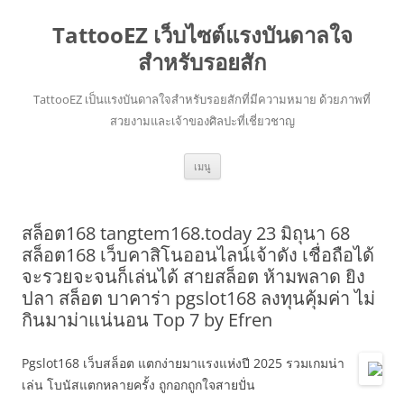
TattooEZ เว็บไซต์แรงบันดาลใจ
สำหรับรอยสัก
TattooEZ เป็นแรงบันดาลใจสำหรับรอยสักที่มีความหมาย ด้วยภาพที่
สวยงามและเจ้าของศิลปะที่เชี่ยวชาญ
ข้าม
เมนู
ไป
ยัง
เนื้อหา
สล็อต168 tangtem168.today 23 มิถุนา 68
สล็อต168 เว็บคาสิโนออนไลน์เจ้าดัง เชื่อถือได้
จะรวยจะจนก็เล่นได้ สายสล็อต ห้ามพลาด ยิง
ปลา สล็อต บาคาร่า pgslot168 ลงทุนคุ้มค่า ไม่
กินมาม่าแน่นอน Top 7 by Efren
Pgslot168 เว็บสล็อต แตกง่ายมาแรงแห่งปี 2025 รวมเกมน่า
เล่น โบนัสแตกหลายครั้ง ถูกอกถูกใจสายปั่น