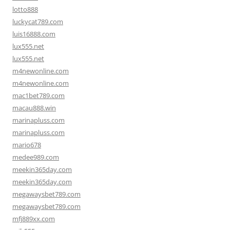
lotto888
luckycat789.com
luis16888.com
lux555.net
lux555.net
m4newonline.com
m4newonline.com
mac1bet789.com
macau888.win
marinapluss.com
marinapluss.com
mario678
medee989.com
meekin365day.com
meekin365day.com
megawaysbet789.com
megawaysbet789.com
mfj889xx.com