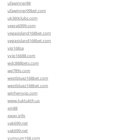
ufawinner88
ufawinner99bet.com
uk369clubs.com
veera6999.com
vegasisland168bet.com
vegasisland168bet.com
vip168sa
vvip16688.com
wdc888bets.com
we789s.com
westbluez168bet.com
westbluez168bet.com
winherovip.com
www.tuktukth.us
xin88
xway.info
yak699.net
yak699.net
yumyum168.com