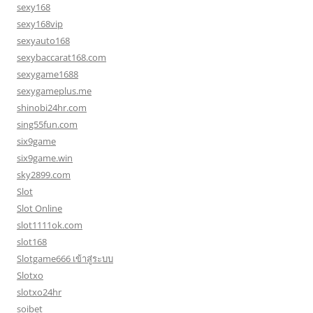
sexy168
sexy168vip
sexyauto168
sexybaccarat168.com
sexygame1688
sexygameplus.me
shinobi24hr.com
sing55fun.com
six9game
six9game.win
sky2899.com
Slot
Slot Online
slot1111ok.com
slot168
Slotgame666 เข้าสู่ระบบ
Slotxo
slotxo24hr
soibet