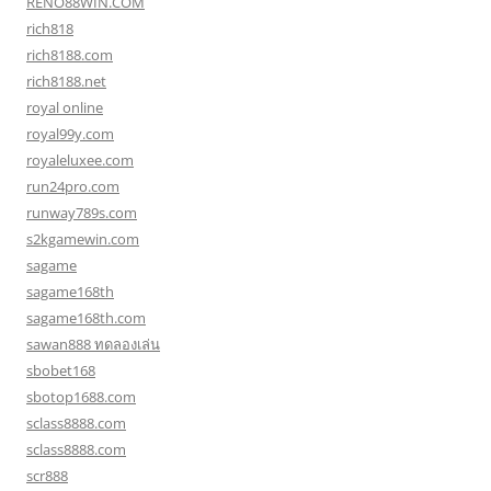
RENO88WIN.COM
rich818
rich8188.com
rich8188.net
royal online
royal99y.com
royaleluxee.com
run24pro.com
runway789s.com
s2kgamewin.com
sagame
sagame168th
sagame168th.com
sawan888 ทดลองเล่น
sbobet168
sbotop1688.com
sclass8888.com
sclass8888.com
scr888