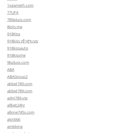
1xgameth.com
77UFA
789pluss.com
8lots.me
918Kiss
918kiss เข้าสู่ระบบ
918kissauto
918kissme
9kpluss.com
ABA
ABAGroup2
abbet789.com
abbet789.com
adm789.vip
allbet24hr
allone745s.com
alot666
ambking