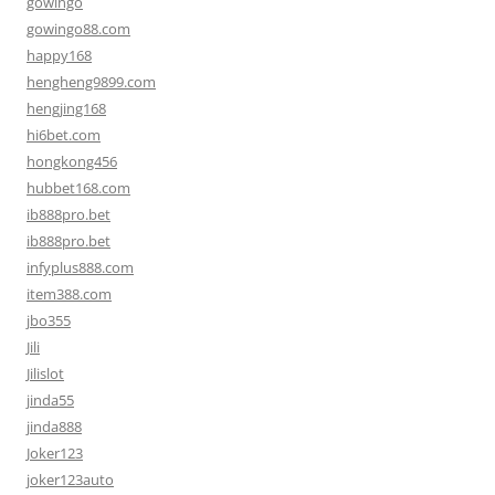
gowingo
gowingo88.com
happy168
hengheng9899.com
hengjing168
hi6bet.com
hongkong456
hubbet168.com
ib888pro.bet
ib888pro.bet
infyplus888.com
item388.com
jbo355
Jili
Jilislot
jinda55
jinda888
Joker123
joker123auto