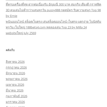
ที่ครบเครื่องที่สุด ฝากต่อเนื่องรับ อัญมณี 300 บาท สมจริง เสียงดี กราฟฟิค
3D คนเล่นไม่ต่ำกว่าแสนทุกวัน pussy888 กดสมัคร รับความสนุก Top 98
by Ernie
พนันออนไลน์ สล็อตเว็บตรง เล่นสล็อตออนไลน์ เว็บตรง แตกง่าย โบนัสคุ้ม
ทุกวัน เว็บใหญ่ 188bets4.com ทดลองเล่น Top 23 by Milla 24
websiteใหญ่ July 2569
คลังเก็บ
สิงหาคม 2026
กรกฎาคม 2026
มิถุนายน 2026
พฤษภาคม 2026
เมษายน 2026
มีนาคม 2026
กุมภาพันธ์ 2026
มกราคม 2026