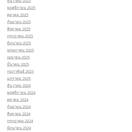
ธันวาคม 2025
พฤศจิกายน 2025
ตุลาคม 2025
กันยายน 2025
สิงหาคม 2025
กรกฎาคม 2025
มิถุนายน 2025
พฤษภาคม 2025
เมษายน 2025
มีนาคม 2025
กุมภาพันธ์ 2025
มกราคม 2025
ธันวาคม 2024
พฤศจิกายน 2024
ตุลาคม 2024
กันยายน 2024
สิงหาคม 2024
กรกฎาคม 2024
มิถุนายน 2024