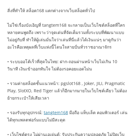
สิ่งที่ทำให้ สล็อต168 แตกต่างจากเว็บสล็อตทั่วไป
ไม่ใช่เรื่องบังเอิญที่ tangtem168 จะกลายเป็นเว็บไซต์สล็อตที่ใคร
หลายคนพูดถึง เพราะว่าจุดเด่นที่จัดเต็มรวมทั้งระบบที่พัฒนาแบบ
ไม่อยู่กับที่ ทำให้ผู้เล่นมั่นใจว่าเล่นที่นี่แล้วได้เงินแน่ๆ มาดูกันว่า
อะไรคือเหตุผลที่เว็บแห่งนี้โดนใจสายปั่นทั่วราชอาณาจักร
• ระบบออโต้เร็วที่สุดในไทย: ฝาก-ถอนผ่านหน้าเว็บไม่เกิน 10
วินาที เงินเข้าออกทันใจ ไม่ต้องรอคอยแอดไม่น
• รวมค่ายสล็อตชั้นแนวหน้า: pgslot168 , Joker, JILI, Pragmatic
Play, SlotXO, Red Tiger แล้วก็อีกมากมายในเว็บไซต์เดียว ไม่ต้อง
ย้ายกระเป๋าให้เสียเวลา
• รองรับทุกอุปกรณ์:
tangtem168
มือถือ แท็บเล็ต คอมพิวเตอร์ เล่น
ได้ทุกแพลตฟอร์มแบบไม่มีสะดุด
• เว็บไซต์ตรง ไม่ผ่านเอเย่นต์: รับประกันความปลอดภัย ไม่ปิดเว็บ