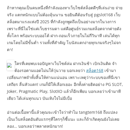
ถ้าหากคุณเป็นคนหนึ่งที่กำลังมองหาเว็บไซต์สล็อตดีๆที่เล่นง่าย จ่าย
จริง แตกหนักแบบไม่ต้องลุ้นนาน ขอยินดีต้อนรับสู่ pgslot168 เว็บ
สล็อตมาแรงแห่งปี 2025 ที่กำลังถูกพูดถึงเป็นอย่างมากในวงการ
เพราะที่นี่ไม่ใช่แค่เว็บธรรมดา แต่คือศูนย์รวมเกมสล็อตจากค่ายดัง
ทั้งโลก พร้อมระบบออโต้ ฝาก-ถอนเร็วภายในไม่กี่วินาที เล่นได้ทุก
เกมโดยไม่มีขั้นต่ำ รวมทั้งที่สำคัญ โบนัสแตกง่ายทุกเกมจริงๆไม่จก
ตา!
ใครที่เคยพบเจอปัญหาเว็บไซต์ล่ม ฝากเงินช้า เบิกเงินติด จำ
ต้องรอตามแอดไม่นให้วุ่นวาย บอกเลยว่า
สล็อต168
เข้ามา
เปลี่ยนภาพจำทั้งสิ้นให้ท่านแน่นอน เพราะเหตุว่าระบบของที่นี่เขา
เสถียร ลื่นหัวแตก! เกมก็มีให้เลือกเยอะ อีกทั้งค่ายฮิตอย่าง PG SLOT,
Joker, Pragmatic Play, SlotXO แล้วก็อีกเพียบ บอกเลยว่าเข้ามาที
เดียว ได้เล่นทุกแนว บันเทิงใจไม่มีเบื่อ
อ่านต่อเนื้อหานี้แล้วคุณจะเข้าใจว่าทำไม tangtem168 ถึงแปลง
เป็นเว็บสล็อตอันดับแรกๆที่ใครๆก็ชี้แนะ และก็ถ้าเกิดคุณยังไม่เคย
ลอง… บอกเลยว่าพลาดหนักมาก!