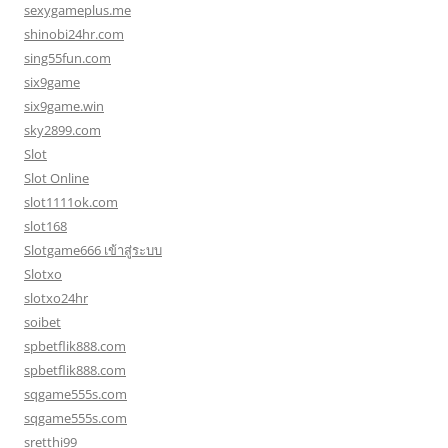
sexygameplus.me
shinobi24hr.com
sing55fun.com
six9game
six9game.win
sky2899.com
Slot
Slot Online
slot1111ok.com
slot168
Slotgame666 เข้าสู่ระบบ
Slotxo
slotxo24hr
soibet
spbetflik888.com
spbetflik888.com
sqgame555s.com
sqgame555s.com
sretthi99