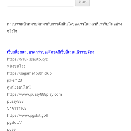
ค้นหา
สำหรับ:
การบรรลุเป้าหมายมักมากับการตัดสินใจของเราในเวลาที่เรารับมันอย่าง
จริงใจ
เว็บสล็อตและบาคาร่าของโครตดีเว็บนี้เล่นแล้วรวยจัดๆ
https://918kissauto.xyz
หนังชนโรง
https://sagame168th.club
joker123
ดูหนังออนไลน์
https://www.pussy888play.com
pussy888
บาคาร่า168
https://www.pgslot.golf
pgslot77
pg99