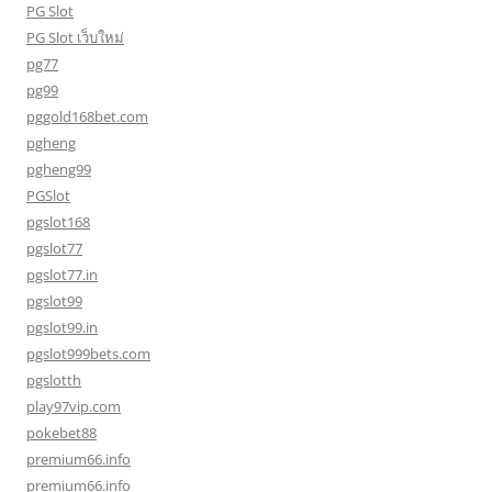
PG Slot
PG Slot เว็บใหม่
pg77
pg99
pggold168bet.com
pgheng
pgheng99
PGSlot
pgslot168
pgslot77
pgslot77.in
pgslot99
pgslot99.in
pgslot999bets.com
pgslotth
play97vip.com
pokebet88
premium66.info
premium66.info