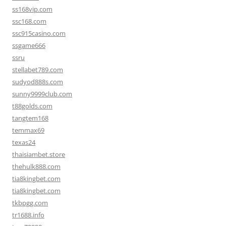
ss168vip.com
ssc168.com
ssc915casino.com
ssgame666
ssru
stellabet789.com
sudyod888s.com
sunny9999club.com
t88golds.com
tangtem168
temmax69
texas24
thaisiambet.store
thehulk888.com
tia8kingbet.com
tia8kingbet.com
tkbpgg.com
tr1688.info