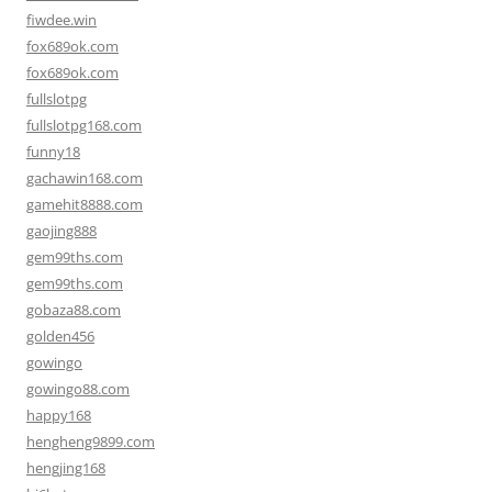
fiwdee.win
fox689ok.com
fox689ok.com
fullslotpg
fullslotpg168.com
funny18
gachawin168.com
gamehit8888.com
gaojing888
gem99ths.com
gem99ths.com
gobaza88.com
golden456
gowingo
gowingo88.com
happy168
hengheng9899.com
hengjing168