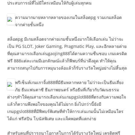
ประสบการณ์ที่ไม่มีใครเหมือนให้กับผู้เล่นทุกคน
ความมากมายหลากหลายของเกมในสล็อตpg รวมเกมสล็อต
จากค่ายชั้นหนึ่ง
สล็อตpg มีเกมสล็อตจากค่ายเกมชั้นหนึ่งมากให้เลือกเล่น ไม่ว่าจะ
เป็น PG SLOT, Joker Gaming, Pragmatic Play, และอีกหลายค่าย
ที่คุณสามารถเลือกเล่นgaojing888ได้ตามความชื่นชอบ เกมเครดิต
ฟรี 888แต่ละเกมมีเอกลักษณ์แล้วก็ฟีพบร์ที่น่าดึงดูด ทำให้คุณ
สามารถสนุกไปกับการหมุนวงล้อแล้วก็รับรางวัลใหญ่อย่างไม่สิ้นสุด
พรีเซ็นท์เกมเกาจิ้ง888ที่มีธีมหลากหลาย ไม่ว่าจะเป็นธีมเสี่ยง
ภัย ธีมแฟนตาซี ธีมภาพยนตร์ หรือธีมที่เกี่ยวกับวัฒนธรรม
ต่างๆทำให้คุณสามารถเลือกเล่นเกมpgslot888ที่ตรงกับความพอใจ
แล้วก็ความพึงพอใจของคุณได้ไม่ยาก ยิ่งไปกว่านี้ยังมี
เกมpgslot888ที่มีฟีพบร์พิเศษที่ทำให้การเล่นเกมนั้นไม่เหมือนใคร
ได้แก่ ฟรีสปิน โบนัสพิเศษ และแจ็คพอตที่แตกง่าย
สำหรับคนที่ปรารถนาโอกาสในการได้รับรางวัลใหญ่ เครดิตฟรี