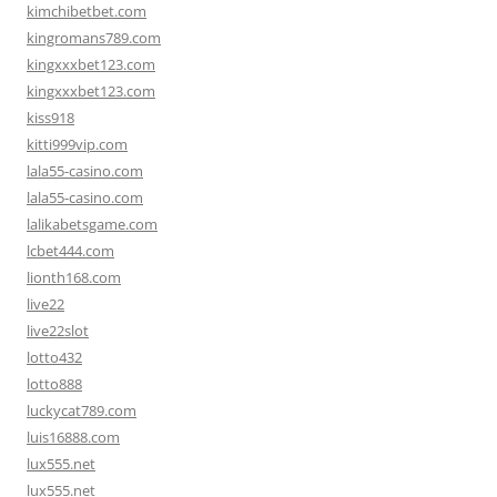
kimchibetbet.com
kingromans789.com
kingxxxbet123.com
kingxxxbet123.com
kiss918
kitti999vip.com
lala55-casino.com
lala55-casino.com
lalikabetsgame.com
lcbet444.com
lionth168.com
live22
live22slot
lotto432
lotto888
luckycat789.com
luis16888.com
lux555.net
lux555.net