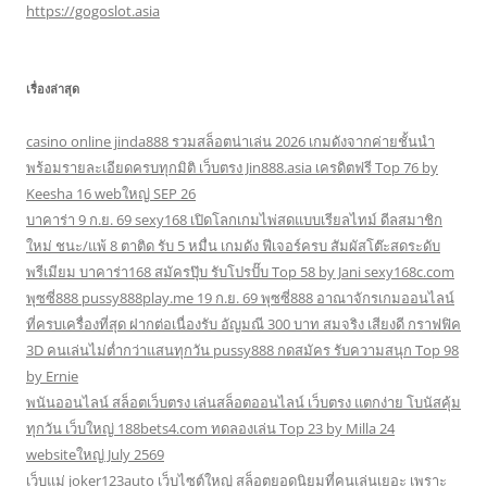
https://gogoslot.asia
เรื่องล่าสุด
casino online jinda888 รวมสล็อตน่าเล่น 2026 เกมดังจากค่ายชั้นนำ
พร้อมรายละเอียดครบทุกมิติ เว็บตรง Jin888.asia เครดิตฟรี Top 76 by
Keesha 16 webใหญ่ SEP 26
บาคาร่า 9 ก.ย. 69 sexy168 เปิดโลกเกมไพ่สดแบบเรียลไทม์ ดีลสมาชิก
ใหม่ ชนะ/แพ้ 8 ตาติด รับ 5 หมื่น เกมดัง ฟีเจอร์ครบ สัมผัสโต๊ะสดระดับ
พรีเมียม บาคาร่า168 สมัครปุ๊บ รับโปรปั๊บ Top 58 by Jani sexy168c.com
พุซซี่888 pussy888play.me 19 ก.ย. 69 พุซซี่888 อาณาจักรเกมออนไลน์
ที่ครบเครื่องที่สุด ฝากต่อเนื่องรับ อัญมณี 300 บาท สมจริง เสียงดี กราฟฟิค
3D คนเล่นไม่ต่ำกว่าแสนทุกวัน pussy888 กดสมัคร รับความสนุก Top 98
by Ernie
พนันออนไลน์ สล็อตเว็บตรง เล่นสล็อตออนไลน์ เว็บตรง แตกง่าย โบนัสคุ้ม
ทุกวัน เว็บใหญ่ 188bets4.com ทดลองเล่น Top 23 by Milla 24
websiteใหญ่ July 2569
เว็บแม่ joker123auto เว็บไซต์ใหญ่ สล็อตยอดนิยมที่คนเล่นเยอะ เพราะ