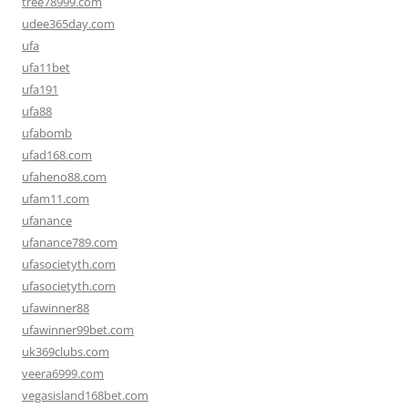
tree78999.com
udee365day.com
ufa
ufa11bet
ufa191
ufa88
ufabomb
ufad168.com
ufaheno88.com
ufam11.com
ufanance
ufanance789.com
ufasocietyth.com
ufasocietyth.com
ufawinner88
ufawinner99bet.com
uk369clubs.com
veera6999.com
vegasisland168bet.com