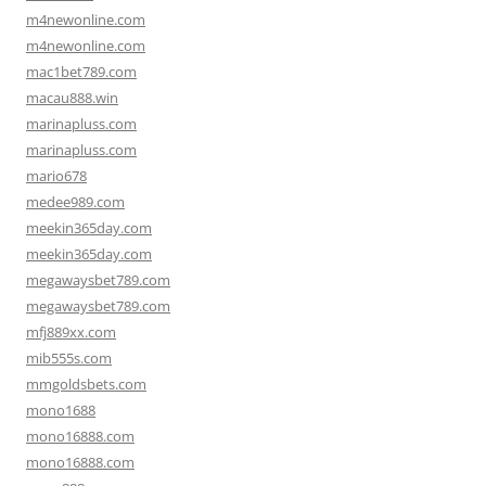
m4newonline.com
m4newonline.com
mac1bet789.com
macau888.win
marinapluss.com
marinapluss.com
mario678
medee989.com
meekin365day.com
meekin365day.com
megawaysbet789.com
megawaysbet789.com
mfj889xx.com
mib555s.com
mmgoldsbets.com
mono1688
mono16888.com
mono16888.com