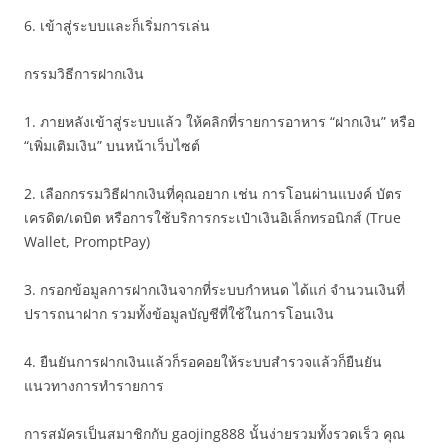
6. เข้าสู่ระบบและก็เริ่มการเล่น
กรรมวิธีการฝากเงิน
1. ภายหลังเข้าสู่ระบบแล้ว ให้คลิกที่รายการอาหาร “ฝากเงิน” หรือ
“เพิ่มเติมเงิน” บนหน้าเว็บไซต์
2. เลือกกรรมวิธีฝากเงินที่คุณอยาก เช่น การโอนผ่านแบงค์ บัตร
เครดิต/เดบิต หรือการใช้บริการกระเป๋าเงินอิเล็กทรอนิกส์ (True
Wallet, PromptPay)
3. กรอกข้อมูลการฝากเงินจากที่ระบบกำหนด ได้แก่ จำนวนเงินที่
ปรารถนาฝาก รวมทั้งข้อมูลบัญชีที่ใช้ในการโอนเงิน
4. ยืนยันการฝากเงินแล้วก็รอคอยให้ระบบสำรวจแล้วก็ยืนยัน
แนวทางการทำรายการ
การสมัครเป็นสมาชิกกับ gaojing888 นั้นง่ายรวมทั้งรวดเร็ว คุณ