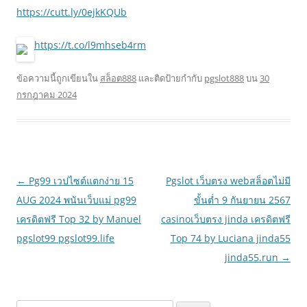
https://cutt.ly/0ejkKQUb
https://t.co/l9mhseb4rm
ข้อความนี้ถูกเขียนใน
สล็อต888
และติดป้ายกำกับ
pgslot888
บน
30
กรกฎาคม 2024
เมนู
←
Pg99 เวปไซต์แตกง่าย 15
Pgslot เว็บตรง webสล็อตไม่มี
นำทาง
AUG 2024 พนันเว็บแม่ pg99
ขั้นต่ำ 9 กันยายน 2567
เรื่อง
เครดิตฟรี Top 32 by Manuel
casinoเว็บตรง jinda เครดิตฟรี
pgslot99 pgslot99.life
Top 74 by Luciana jinda55
jinda55.run
→