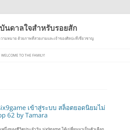
งบันดาลใจสำหรับรอยสัก
ความหมาย ด้วยภาพที่สวยงามและเจ้าของศิลปะที่เชี่ยวชาญ
ข้าม
ไป
WELCOME TO THE FAMILY!
ยัง
เนื้อหา
ix9game เข้าสู่ระบบ สล็อตยอดนิยมไม่
Top 62 by Tamara
นหนึ่งของชีวิตประจำวัน six9game ได้เปลี่ยนมาเป็นตัวเลือก