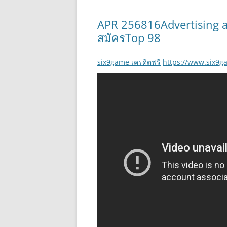
APR 256816Advertising 
สมัครTop 98
six9game เครดิตฟรี
https://www.six9g