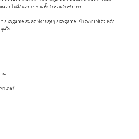
ะดวก ไม่มีอันตราย รวมทั้งจังหวะสำหรับการ
าร six9game สมัคร ที่ง่ายสุดๆ six9game เข้าระบบ ที่เร็ว หรือ
งดูดใจ
ตอน
พิวเตอร์