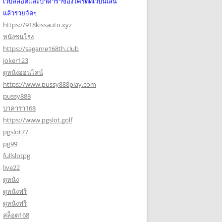
เว็บสล็อตและบาคาร่าของโครตดีเว็บนี้เล่น
แล้วรวยจัดๆ
https://918kissauto.xyz
หนังชนโรง
https://sagame168th.club
joker123
ดูหนังออนไลน์
https://www.pussy888play.com
pussy888
บาคาร่า168
https://www.pgslot.golf
pgslot77
pg99
fullslotpg
live22
ดูหนัง
ดูหนังฟรี
ดูหนังฟรี
สล็อต168