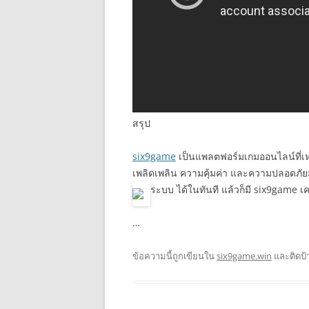
สรุป
six9game
เป็นแพลตฟอร์มเกมออนไลน์ที่เหม
เพลิดเพลิน ความคุ้มค่า และความปลอดภัยส
ระบบ ได้ในทันที แล้วก็มี six9game 
…
ข้อความนี้ถูกเขียนใน
six9game.win
และติดป้