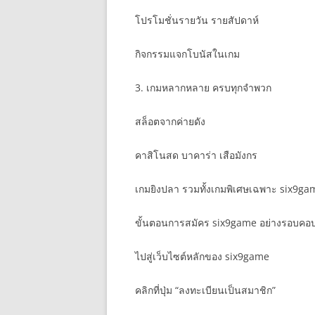
โปรโมชั่นรายวัน รายสัปดาห์
กิจกรรมแจกโบนัสในเกม
3. เกมหลากหลาย ครบทุกจำพวก
สล็อตจากค่ายดัง
คาสิโนสด บาคาร่า เสือมังกร
เกมยิงปลา รวมทั้งเกมพิเศษเฉพาะ six9ga
ขั้นตอนการสมัคร six9game อย่างรอบคอ
ไปสู่เว็บไซต์หลักของ six9game
คลิกที่ปุ่ม “ลงทะเบียนเป็นสมาชิก”