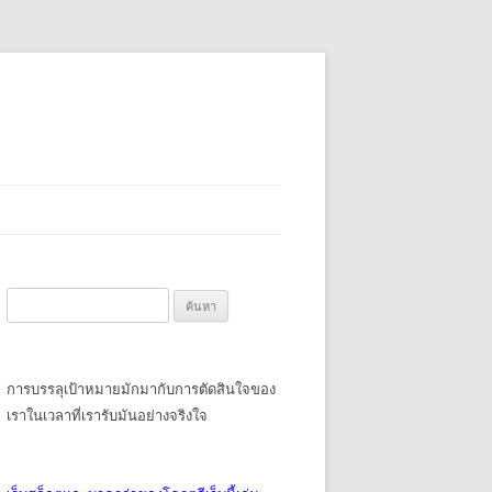
ค้นหา
สำหรับ:
การบรรลุเป้าหมายมักมากับการตัดสินใจของ
เราในเวลาที่เรารับมันอย่างจริงใจ