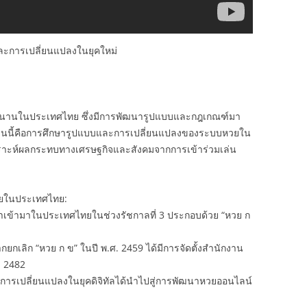
และการเปลี่ยนแปลงในยุคใหม่
์ยาวนานในประเทศไทย ซึ่งมีการพัฒนารูปแบบและกฎเกณฑ์มา
ยงานนี้คือการศึกษารูปแบบและการเปลี่ยนแปลงของระบบหวยใน
คราะห์ผลกระทบทางเศรษฐกิจและสังคมจากการเข้าร่วมเล่น
ยในประเทศไทย:
กนำเข้ามาในประเทศไทยในช่วงรัชกาลที่ 3 ประกอบด้วย “หวย ก
กเลิก “หวย ก ข” ในปี พ.ศ. 2459 ได้มีการจัดตั้งสำนักงาน
. 2482
 การเปลี่ยนแปลงในยุคดิจิทัลได้นำไปสู่การพัฒนาหวยออนไลน์