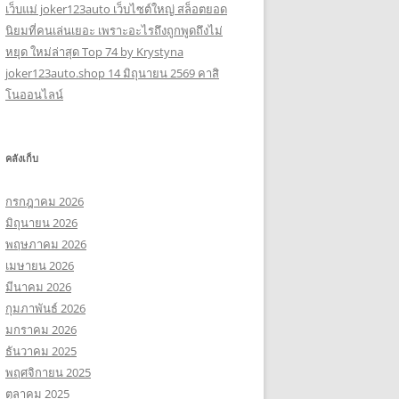
เว็บแม่ joker123auto เว็บไซต์ใหญ่ สล็อตยอด
นิยมที่คนเล่นเยอะ เพราะอะไรถึงถูกพูดถึงไม่
หยุด ใหม่ล่าสุด Top 74 by Krystyna
joker123auto.shop 14 มิถุนายน 2569 คาสิ
โนออนไลน์
คลังเก็บ
กรกฎาคม 2026
มิถุนายน 2026
พฤษภาคม 2026
เมษายน 2026
มีนาคม 2026
กุมภาพันธ์ 2026
มกราคม 2026
ธันวาคม 2025
พฤศจิกายน 2025
ตุลาคม 2025