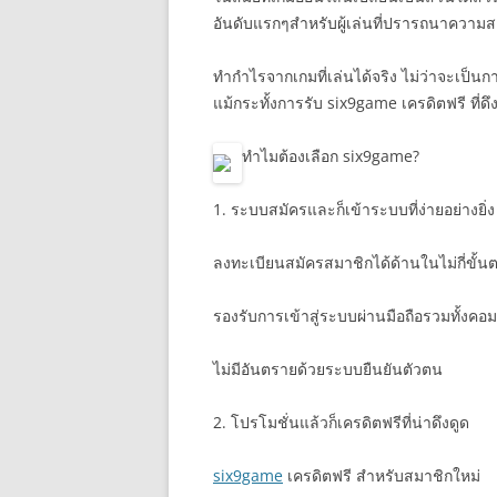
อันดับแรกๆสำหรับผู้เล่นที่ปรารถนาความส
ทำกำไรจากเกมที่เล่นได้จริง ไม่ว่าจะเป็นก
แม้กระทั้งการรับ six9game เครดิตฟรี ที่ดึ
ทำไมต้องเลือก six9game?
1. ระบบสมัครและก็เข้าระบบที่ง่ายอย่างยิ่ง
ลงทะเบียนสมัครสมาชิกได้ด้านในไม่กี่ขั้น
รองรับการเข้าสู่ระบบผ่านมือถือรวมทั้งคอม
ไม่มีอันตรายด้วยระบบยืนยันตัวตน
2. โปรโมชั่นแล้วก็เครดิตฟรีที่น่าดึงดูด
six9game
เครดิตฟรี สำหรับสมาชิกใหม่