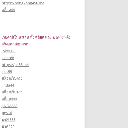
https://hongkong456.me
สล็อต66
เว็บคาสิโนน่าเล่น ทั้ง
สล็อต
และ
บาคาร่า
ตึง
จริงแตกบ่อยมาก
joker123
slot168
https://jin55.net
slot99
สล็อตเว็บตรง
jinda44
สล็อตเว็บตรง
สล็อต888
JINDA888
pgslot
พุซซี่888
บาคาร่า