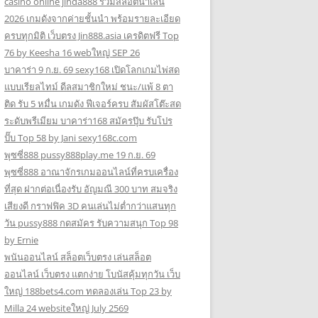
casino online jinda888 รวมสล็อตน่าเล่น
2026 เกมดังจากค่ายชั้นนำ พร้อมรายละเอียด
ครบทุกมิติ เว็บตรง Jin888.asia เครดิตฟรี Top
76 by Keesha 16 webใหญ่ SEP 26
บาคาร่า 9 ก.ย. 69 sexy168 เปิดโลกเกมไพ่สด
แบบเรียลไทม์ ดีลสมาชิกใหม่ ชนะ/แพ้ 8 ตา
ติด รับ 5 หมื่น เกมดัง ฟีเจอร์ครบ สัมผัสโต๊ะสด
ระดับพรีเมียม บาคาร่า168 สมัครปุ๊บ รับโปร
ปั๊บ Top 58 by Jani sexy168c.com
พุซซี่888 pussy888play.me 19 ก.ย. 69
พุซซี่888 อาณาจักรเกมออนไลน์ที่ครบเครื่อง
ที่สุด ฝากต่อเนื่องรับ อัญมณี 300 บาท สมจริง
เสียงดี กราฟฟิค 3D คนเล่นไม่ต่ำกว่าแสนทุก
วัน pussy888 กดสมัคร รับความสนุก Top 98
by Ernie
พนันออนไลน์ สล็อตเว็บตรง เล่นสล็อต
ออนไลน์ เว็บตรง แตกง่าย โบนัสคุ้มทุกวัน เว็บ
ใหญ่ 188bets4.com ทดลองเล่น Top 23 by
Milla 24 websiteใหญ่ July 2569