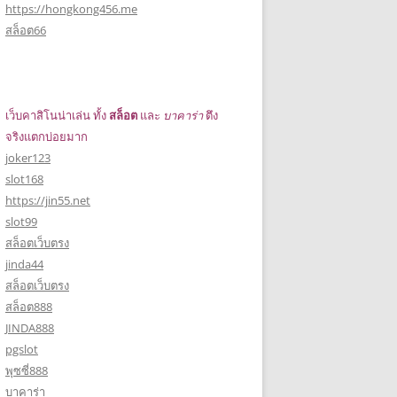
https://hongkong456.me
สล็อต66
เว็บคาสิโนน่าเล่น ทั้ง
สล็อต
และ
บาคาร่า
ตึง
จริงแตกบ่อยมาก
joker123
slot168
https://jin55.net
slot99
สล็อตเว็บตรง
jinda44
สล็อตเว็บตรง
สล็อต888
JINDA888
pgslot
พุซซี่888
บาคาร่า