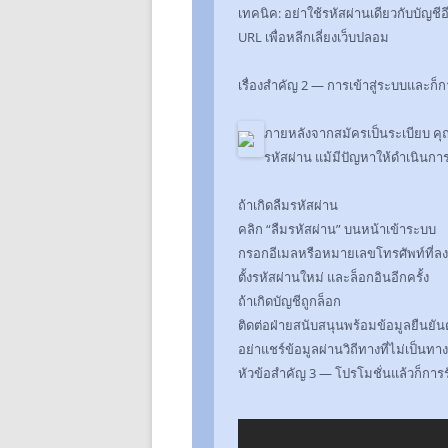
เทคนิค: อย่าใช้รหัสผ่านเดียวกับบัญช
URL เพื่อหลีกเลี่ยงเว็บปลอม
เรื่องสำคัญ 2 — การเข้าสู่ระบบและก็
ภายหลังจากสมัครเป็นระเบียบ คุณส
รหัสผ่าน แม้มีปัญหาให้ดำเนิน
ถ้าเกิดลืมรหัสผ่าน
คลิก “ลืมรหัสผ่าน” บนหน้าเข้าระบบ
กรอกอีเมลหรือหมายเลขโทรศัพท์ที่ลงท
ตั้งรหัสผ่านใหม่ และล็อกอินอีกครั้ง
ถ้าเกิดบัญชีถูกล็อก
ติดต่อฝ่ายสนับสนุนพร้อมข้อมูลยืนย
อย่าแชร์ข้อมูลผ่านวิถีทางที่ไม่เป็นทา
หัวข้อสำคัญ 3 — โปรโมชั่นแล้วก็การร