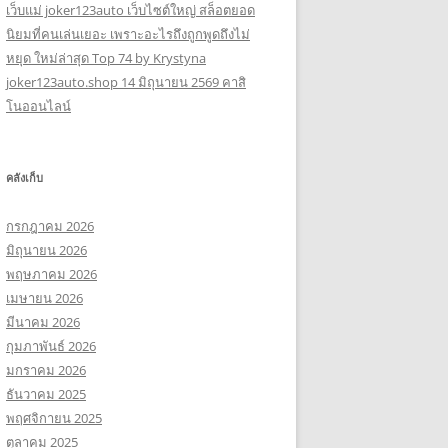
เว็บแม่ joker123auto เว็บไซต์ใหญ่ สล็อตยอด
นิยมที่คนเล่นเยอะ เพราะอะไรถึงถูกพูดถึงไม่
หยุด ใหม่ล่าสุด Top 74 by Krystyna
joker123auto.shop 14 มิถุนายน 2569 คาสิ
โนออนไลน์
คลังเก็บ
กรกฎาคม 2026
มิถุนายน 2026
พฤษภาคม 2026
เมษายน 2026
มีนาคม 2026
กุมภาพันธ์ 2026
มกราคม 2026
ธันวาคม 2025
พฤศจิกายน 2025
ตุลาคม 2025