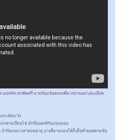
ต่ asb999 เครดิตฟรี มาพร้อมข้อตกลงที่ควรอ่านอย่างละเอียด
้องระมัดระวัง
วแรกตามเงื่อนไข มักมียอดเทิร์นก่อนถอน
่น จำกัดเกม/เวลาหมดอายุ บางทีอาจถอนได้ก็เมื่อทำยอดตามข้อ