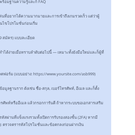
ล พร้อมฐานความรู้และก็ FAQ
่นที่อยากได้ความมากมายและการเข้าถึงเกมรวดเร็ว แต่ว่าผู้
นไขโปรโมชั่นก่อนเริ่ม
9 สมัคร) แบบละเอียด
ด้ง่ายเมื่อทราบลำดับต่อไปนี้ — เหมาะทั้งยังมือใหม่และก็ผู้ที่
พลตฟอร์ม (แบบอย่าง: https://www.yoursite.com/asb999)
ูลฐานราก ดังเช่น ชื่อ-สกุล, เบอร์โทรศัพท์, อีเมล และก็ตั้ง
ทรศัพท์หรืออีเมล แล้วกรอกการันตี ถ้าหากระบบขอเอกสารเสริม
รหัสผ่านที่แข็งแรงรวมทั้งเปิดการรับรองสองชั้น (2FA) หากมี
ัส): ตรวจตรารหัสโปรโมชั่นและข้อตกลงก่อนฝากเงิน