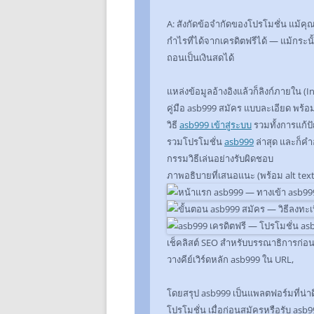
A: สังกัดข้อจำกัดของโปรโมชั่น แม้
กำไรที่ได้จากเครดิตฟรีได้ — แม้กร
ถอนเป็นเงินสดได้
แหล่งข้อมูลอ้างอิงแล้วก็ลิงก์ภายใน (In
คู่มือ asb999 สมัคร แบบละเอียด พร
วิธี
asb999 เข้าสู่ระบบ
รวมทั้งการแก้ป
รวมโปรโมชั่น
asb999
ล่าสุด และก็คำ
กรรมวิธีเล่นอย่างรับผิดชอบ
ภาพอธิบายที่เสนอแนะ (พร้อม alt text 
เช็คลิสต์ SEO สำหรับบรรณาธิการก่อ
วางคีย์เวิร์ดหลัก asb999 ใน URL,
โดยสรุป asb999 เป็นแพลตฟอร์มที่น
โปรโมชั่น เมื่อก่อนสมัครหรือรับ asb