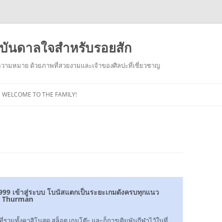
งบันดาลใจสำหรับรอยสัก
ความหมาย ด้วยภาพที่สวยงามและเจ้าของศิลปะที่เชี่ยวชาญ
ข้าม
ไป
WELCOME TO THE FAMILY!
ยัง
เนื้อหา
b999 เข้าสู่ระบบ โบนัสแตกเป็นระยะเกมดังครบทุกแนว
by Thurman
รวมทั้งคาสิโนสด สล็อต เกมโต๊ะ และก็การเดิมพันกีฬาไว้ในที่