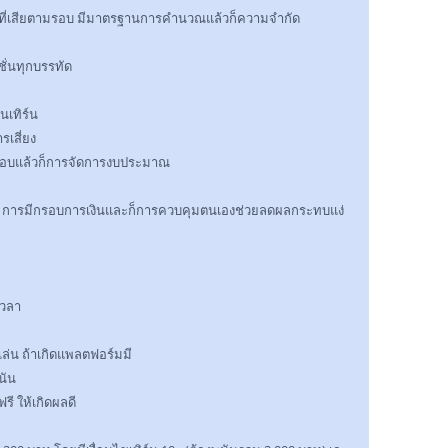
อดที่เสียตามรอบ มีมาตรฐานการคำนวณแล้วก็ความจำกัด
ั่นทุกบรรทัด
นเทิร์น
รเสี่ยง
ดชอบแล้วก็การจัดการงบประมาณ
จ การมีกรอบการเงินและก็การควบคุมตนเองช่วยลดผลกระทบแง่
เวลา
ล่น ถ้าเกิดแพลตฟอร์มมี
นัน
รี ให้เกิดผลดี