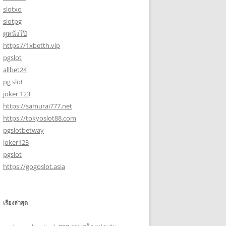
slotxo
slotpg
ดูหนังโป๊
https://1xbetth.vip
pgslot
allbet24
pg slot
joker 123
https://samurai777.net
https://tokyoslot88.com
pgslotbetway
joker123
pgslot
https://gogoslot.asia
เรื่องล่าสุด