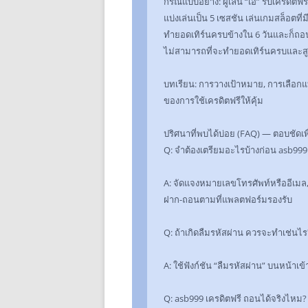
กรณีแบบอย่าง: ผู้เล่น “เอ” รับเครดิตฟ
แบ่งเล่นเป็น 5 เซสชัน เล่นเกมสล็อตท
ทำยอดเทิร์นครบข้างใน 6 วันและก็ถอ
ไม่สามารถที่จะทำยอดเทิร์นครบและสู
บทเรียน: การวางเป้าหมาย, การเลือกแ
ของการใช้เครดิตฟรีให้คุ้ม
ปริศนาที่พบได้บ่อย (FAQ) — ตอบชัดเพ
Q: จำต้องเตรียมอะไรบ้างก่อน asb999
A: จัดแจงหมายเลขโทรศัพท์หรืออีเมล, 
ฝาก-ถอนตามที่แพลตฟอร์มรองรับ
Q: ถ้าเกิดลืมรหัสผ่าน ควรจะทำเช่นไร
A: ใช้ฟังก์ชัน “ลืมรหัสผ่าน” บนหน้าเ
Q: asb999 เครดิตฟรี ถอนได้จริงไหม?