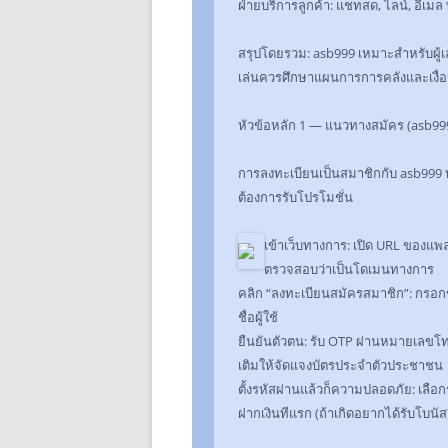
ฝ่ายบริการลูกค้า: แชทสด, ไลน์, อีเม
สรุปโดยรวม: asb999 เหมาะสำหรับผู้เล
เล่นควรศึกษาแผนการการคลังและเงื่อ
หัวข้อหลัก 1 — แนวทางสมัคร (asb99
การลงทะเบียนเป็นสมาชิกกับ asb999 ทำไ
ต้องการรับโปรโมชั่น
เข้าเว็บทางการ: เปิด URL ของแ
ตรวจสอบว่าเป็นโดเมนทางการ
คลิก “ลงทะเบียนสมัครสมาชิก”: กรอกข้อม
ชื่อผู้ใช้
ยืนยันตัวตน: รับ OTP ผ่านหมายเลขโ
เติมให้จัดแจงบัตรประจำตัวประชาชน
ตั้งรหัสผ่านแล้วก็ความปลอดภัย: เลือก
ฝากเงินทีแรก (ถ้าเกิดอยากได้รับโบน