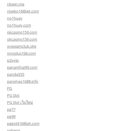
nbwin.me
niseko168bet.com
no1huay
no1huay.com
okcasino159.com
okcasino159.com
onesiamclub.site
onoplus168.com
p2vvip
pananthai99.com
panda555
paramax1688.info
PG
PG Slot
PG Slot เว็บใหม่
pg77
pg99
pggold168bet.com
pgheng