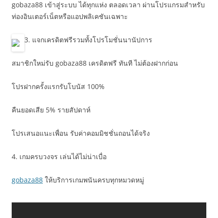
gobaza88 เข้าสู่ระบบ ได้ทุกแห่ง ตลอดเวลา ผ่านโปรแกรมสำหรับ
ท่องอินเตอร์เน็ตหรือแอปพลิเคชันเฉพาะ
3. แจกเครดิตฟรีรวมทั้งโปรโมชั่นนานัปการ
สมาชิกใหม่รับ gobaza88 เครดิตฟรี ทันที ไม่ต้องฝากก่อน
โปรฝากครั้งแรกรับโบนัส 100%
คืนยอดเสีย 5% รายสัปดาห์
โปรเสนอแนะเพื่อน รับค่าคอมมิชชั่นถอนได้จริง
4. เกมครบวงจร เล่นได้ไม่น่าเบื่อ
gobaza88
ให้บริการเกมพนันครบทุกหมวดหมู่