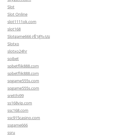
Slot
Slot Online
slot1111ok.com
slot168
Slotgame666 เข้าสู่ระบบ
Slotxo
slotxo24hr
soibet
spbetflik888.com
spbetflik888.com
sqgame555s.com
sqgame555s.com
sretthi99
ss168vip.com
ssc168.com
ssc915casino.com
ssgame666
ssru