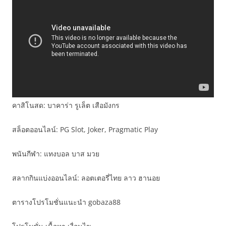
คาสิโนสด: บาคาร่า รูเล็ต เสือมังกร
สล็อตออนไลน์: PG Slot, Joker, Pragmatic Play
พนันกีฬา: แทงบอล บาส มวย
สลากกินแบ่งออนไลน์: ลอตเตอรี่ไทย ลาว ฮานอย
ตารางโปรโมชั่นแนะนำ gobaza88