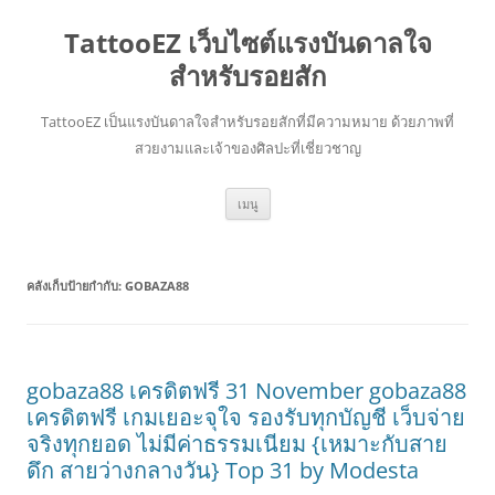
TattooEZ เว็บไซต์แรงบันดาลใจ
สำหรับรอยสัก
TattooEZ เป็นแรงบันดาลใจสำหรับรอยสักที่มีความหมาย ด้วยภาพที่
สวยงามและเจ้าของศิลปะที่เชี่ยวชาญ
ข้าม
เมนู
ไป
ยัง
เนื้อหา
คลังเก็บป้ายกำกับ:
GOBAZA88
gobaza88 เครดิตฟรี 31 November gobaza88
เครดิตฟรี เกมเยอะจุใจ รองรับทุกบัญชี เว็บจ่าย
จริงทุกยอด ไม่มีค่าธรรมเนียม {เหมาะกับสาย
ดึก สายว่างกลางวัน} Top 31 by Modesta