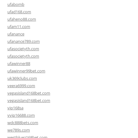
ufabomb
ufad168.com
ufaheno88.com
ufam11.com
ufanance
ufanance789.com
ufasocietyth.com
ufasocietyth.com
ufawinner88
ufawinner99bet.com
uk369clubs.com
veera6999.com
vegasisland168bet.com
vegasisland168bet.com
vip168sa
vvip16688.com
wdc888bets.com
we789s.com
westbluez168bet.com