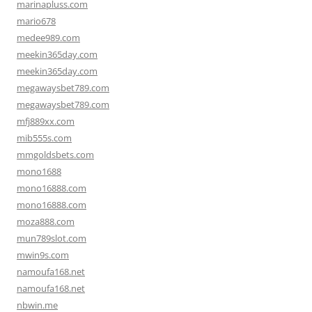
marinapluss.com
mario678
medee989.com
meekin365day.com
meekin365day.com
megawaysbet789.com
megawaysbet789.com
mfj889xx.com
mib555s.com
mmgoldsbets.com
mono1688
mono16888.com
mono16888.com
moza888.com
mun789slot.com
mwin9s.com
namoufa168.net
namoufa168.net
nbwin.me