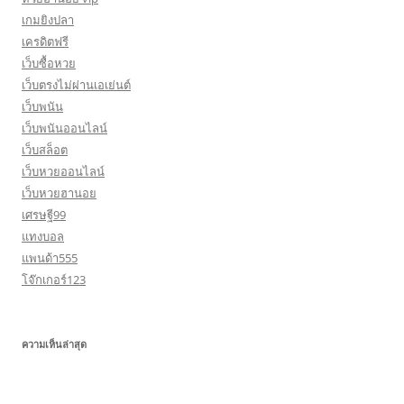
เกมยิงปลา
เครดิตฟรี
เว็บซื้อหวย
เว็บตรงไม่ผ่านเอเย่นต์
เว็บพนัน
เว็บพนันออนไลน์
เว็บสล็อต
เว็บหวยออนไลน์
เว็บหวยฮานอย
เศรษฐี99
แทงบอล
แพนด้า555
โจ๊กเกอร์123
ความเห็นล่าสุด