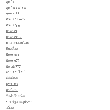
ดูหนัง
ดูหนังออนไลน์
ถูกหวย88
ทางเข้า live22
ทางเข้าpg
บาคาร่า
บาคาร่า168
บาคาร่าออนไลน์
ปั่นสล็อต
ปั่นแตก66
ปั่นแตก77
ปั่นโปร777
พนันออนไลน์
พีจีสล็อต
พุซซี่888
มันนี่เกม
รับทำเว็บพนัน
ราชภัฏสวนสุนันทา
สล็อต