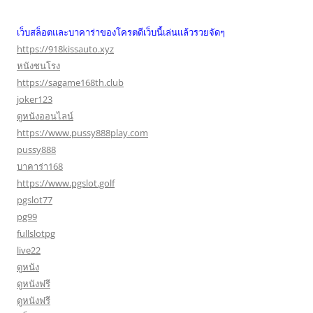
เว็บสล็อตและบาคาร่าของโครตดีเว็บนี้เล่นแล้วรวยจัดๆ
https://918kissauto.xyz
หนังชนโรง
https://sagame168th.club
joker123
ดูหนังออนไลน์
https://www.pussy888play.com
pussy888
บาคาร่า168
https://www.pgslot.golf
pgslot77
pg99
fullslotpg
live22
ดูหนัง
ดูหนังฟรี
ดูหนังฟรี