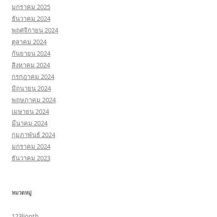
มกราคม 2025
ธันวาคม 2024
พฤศจิกายน 2024
ตุลาคม 2024
กันยายน 2024
สิงหาคม 2024
กรกฎาคม 2024
มิถุนายน 2024
พฤษภาคม 2024
เมษายน 2024
มีนาคม 2024
กุมภาพันธ์ 2024
มกราคม 2024
ธันวาคม 2023
หมวดหมู่
123lionth